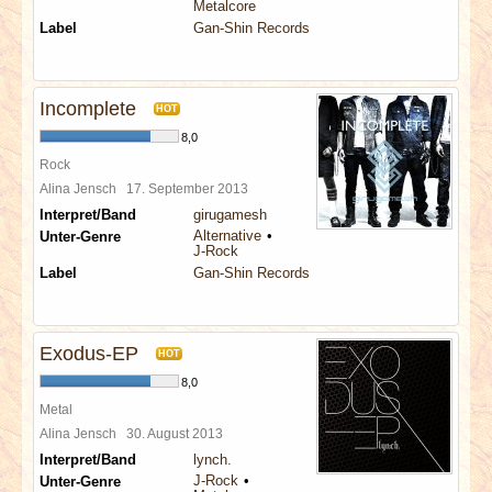
Metalcore
Label
Gan-Shin Records
Incomplete
HOT
8,0
Rock
Alina Jensch
17. September 2013
Interpret/Band
girugamesh
Alternative
Unter-Genre
J-Rock
Label
Gan-Shin Records
Exodus-EP
HOT
8,0
Metal
Alina Jensch
30. August 2013
Interpret/Band
lynch.
J-Rock
Unter-Genre