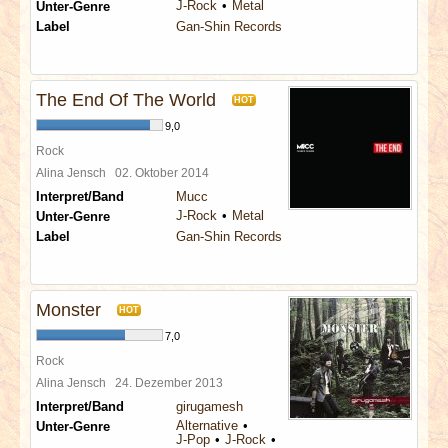
J-Rock
Metal
Unter-Genre
Label
Gan-Shin Records
The End Of The World
HOT
9,0
Rock
Alina Jensch
02. Oktober 2014
Interpret/Band
Mucc
J-Rock
Metal
Unter-Genre
Label
Gan-Shin Records
Monster
HOT
7,0
Rock
Alina Jensch
24. Dezember 2013
Interpret/Band
girugamesh
Alternative
Unter-Genre
J-Pop
J-Rock