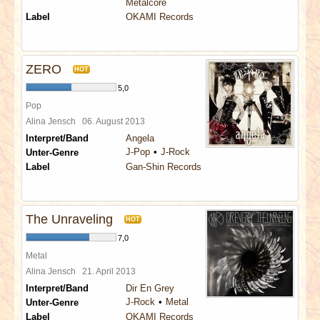
Metalcore
Label
OKAMI Records
ZERO
HOT
5,0
Pop
Alina Jensch
06. August 2013
Interpret/Band
Angela
J-Pop
J-Rock
Unter-Genre
Label
Gan-Shin Records
The Unraveling
HOT
7,0
Metal
Alina Jensch
21. April 2013
Interpret/Band
Dir En Grey
J-Rock
Metal
Unter-Genre
Label
OKAMI Records