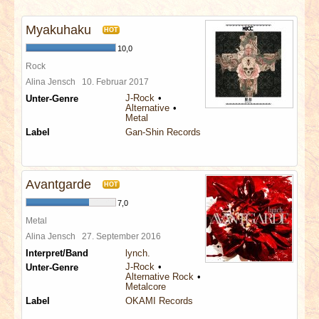
INTERVIEWS
Myakuhaku
HOT
SPECIALS
10,0
Rock
REDAKTION
Alina Jensch
10. Februar 2017
J-Rock
Unter-Genre
Alternative
LINKS
Metal
Label
Gan-Shin Records
ARCHIV
Avantgarde
HOT
7,0
Metal
Alina Jensch
27. September 2016
Interpret/Band
lynch.
J-Rock
Unter-Genre
Alternative Rock
Metalcore
Label
OKAMI Records