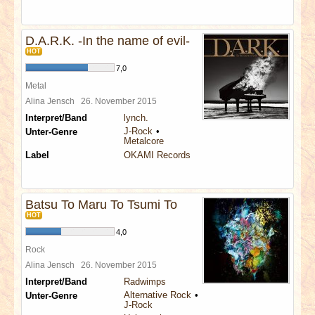
D.A.R.K. -In the name of evil-
HOT
7,0
Metal
Alina Jensch
26. November 2015
Interpret/Band
lynch.
J-Rock
Unter-Genre
Metalcore
Label
OKAMI Records
Batsu To Maru To Tsumi To
HOT
4,0
Rock
Alina Jensch
26. November 2015
Interpret/Band
Radwimps
Alternative Rock
Unter-Genre
J-Rock