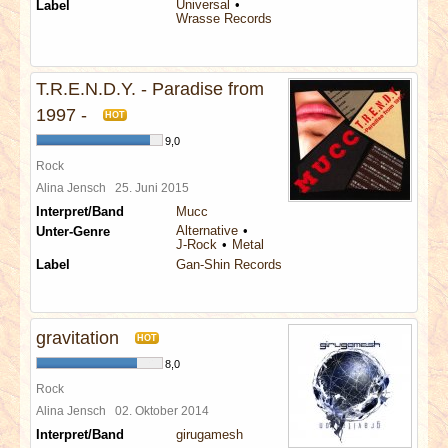
Universal
Label
Wrasse Records
T.R.E.N.D.Y. - Paradise from
1997 -
HOT
9,0
Rock
Alina Jensch
25. Juni 2015
Interpret/Band
Mucc
Alternative
Unter-Genre
J-Rock
Metal
Label
Gan-Shin Records
gravitation
HOT
8,0
Rock
Alina Jensch
02. Oktober 2014
Interpret/Band
girugamesh