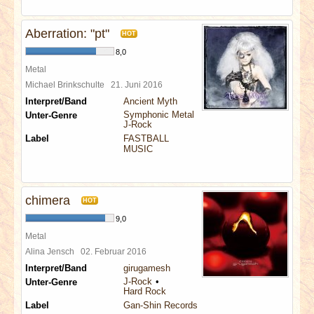
Aberration: "pt"
HOT
8,0
Metal
Michael Brinkschulte
21. Juni 2016
Interpret/Band
Ancient Myth
Symphonic Metal
Unter-Genre
J-Rock
Label
FASTBALL
MUSIC
chimera
HOT
9,0
Metal
Alina Jensch
02. Februar 2016
Interpret/Band
girugamesh
J-Rock
Unter-Genre
Hard Rock
Label
Gan-Shin Records