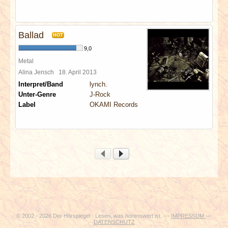
Ballad
HOT
9,0
Metal
Alina Jensch
18. April 2013
Interpret/Band
lynch.
Unter-Genre
J-Rock
Label
OKAMI Records
© 2002 - 2026 Der Hörspiegel - Lesen, was hörenswert ist. ---
IMPRESSUM
---
DATENSCHUTZ