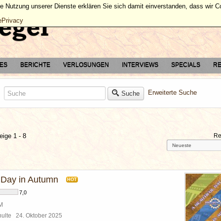
ie Nutzung unserer Dienste erklären Sie sich damit einverstanden, dass wir 
ePrivacy
TES
BERICHTE
VERLOSUNGEN
INTERVIEWS
SPECIALS
RE
Erweiterte Suche
Suche
eige 1 - 8
Re
l Day in Autumn
HOT
7,0
BM
chulte
24. Oktober 2025