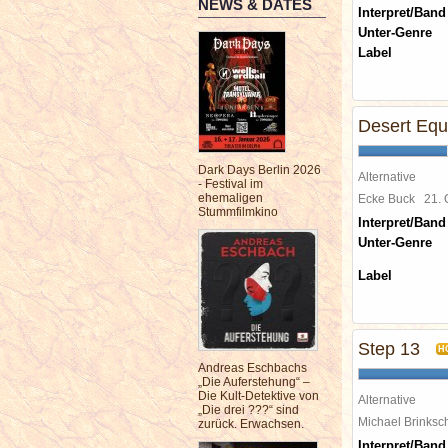
NEWS & DATES
Interpret/Band
Unter-Genre
Label
Desert Equa
Dark Days Berlin 2026
Alternative
- Festival im
ehemaligen
Ecke Buck
21.
Stummfilmkino
Interpret/Band
Unter-Genre
Label
Step 13
H
Andreas Eschbachs
„Die Auferstehung“ –
Die Kult-Detektive von
Alternative
„Die drei ???“ sind
Michael Brinks
zurück. Erwachsen.
Interpret/Band