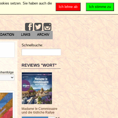
Cookies setzen. Sie haben auch die
Ich lehne ab
Ich stimme zu
DAKTION
LINKS
ARCHIV
Schnellsuche:
REVIEWS "WORT"
ihenfolge
Madame le Commissaire
und die tödliche Rallye