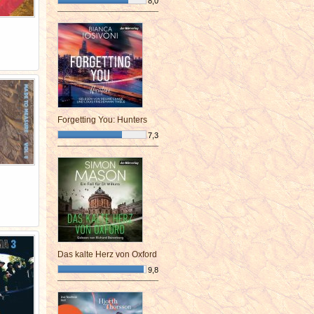
8,0
¯¯¯¯¯¯¯¯¯¯¯¯¯¯¯¯¯¯¯¯¯¯¯¯
Forgetting You: Hunters
7,3
¯¯¯¯¯¯¯¯¯¯¯¯¯¯¯¯¯¯¯¯¯¯¯¯
Das kalte Herz von Oxford
9,8
¯¯¯¯¯¯¯¯¯¯¯¯¯¯¯¯¯¯¯¯¯¯¯¯