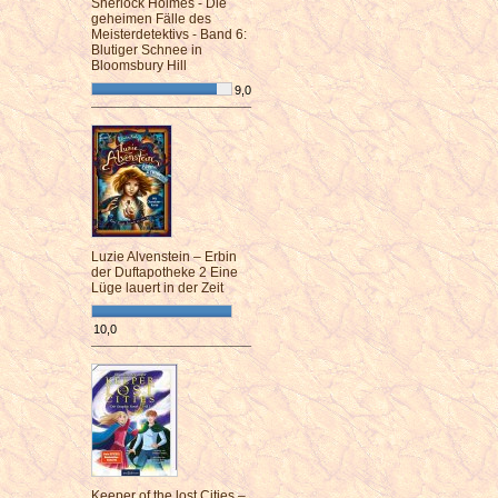
Sherlock Holmes - Die
geheimen Fälle des
Meisterdetektivs - Band 6:
Blutiger Schnee in
Bloomsbury Hill
9,0
¯¯¯¯¯¯¯¯¯¯¯¯¯¯¯¯¯¯¯¯¯¯¯¯
Luzie Alvenstein – Erbin
der Duftapotheke 2 Eine
Lüge lauert in der Zeit
10,0
¯¯¯¯¯¯¯¯¯¯¯¯¯¯¯¯¯¯¯¯¯¯¯¯
Keeper of the lost Cities –