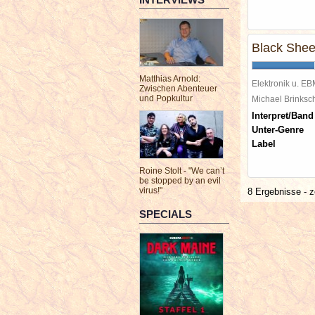
Black Shee
Matthias Arnold:
Elektronik u. E
Zwischen Abenteuer
und Popkultur
Michael Brinks
Interpret/Band
Unter-Genre
Label
Roine Stolt - "We can’t
be stopped by an evil
virus!"
8 Ergebnisse - z
SPECIALS