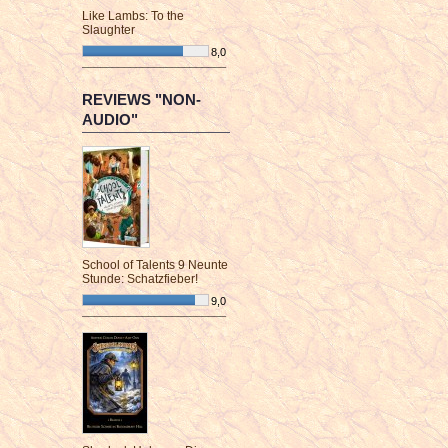
Like Lambs: To the
Slaughter
8,0
¯¯¯¯¯¯¯¯¯¯¯¯¯¯¯¯¯¯¯¯¯¯¯¯
REVIEWS "NON-
AUDIO"
School of Talents 9 Neunte
Stunde: Schatzfieber!
9,0
¯¯¯¯¯¯¯¯¯¯¯¯¯¯¯¯¯¯¯¯¯¯¯¯