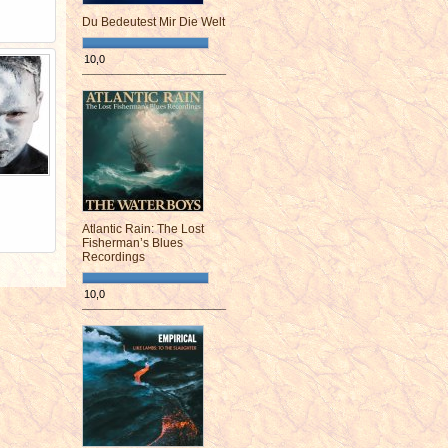
Du Bedeutest Mir Die Welt
10,0
¯¯¯¯¯¯¯¯¯¯¯¯¯¯¯¯¯¯¯¯¯¯¯¯
Atlantic Rain: The Lost
Fisherman’s Blues
Recordings
10,0
¯¯¯¯¯¯¯¯¯¯¯¯¯¯¯¯¯¯¯¯¯¯¯¯