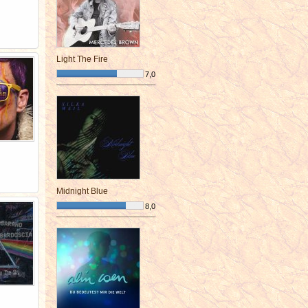
Light The Fire
7,0
¯¯¯¯¯¯¯¯¯¯¯¯¯¯¯¯¯¯¯¯¯¯¯¯
Midnight Blue
8,0
¯¯¯¯¯¯¯¯¯¯¯¯¯¯¯¯¯¯¯¯¯¯¯¯