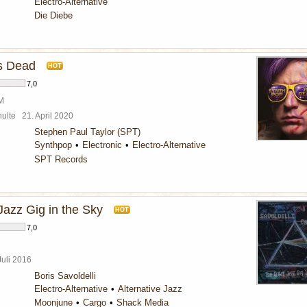
Electro-Alternative
Die Diebe
s Dead
HOT
7,0
BM
chulte
21. April 2020
Stephen Paul Taylor (SPT)
Synthpop
Electronic
Electro-Alternative
SPT Records
Jazz Gig in the Sky
HOT
7,0
Juli 2016
Boris Savoldelli
Electro-Alternative
Alternative Jazz
Moonjune
Cargo
Shack Media