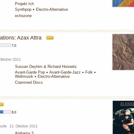
Projekt Ich
Synthpop
Electro-Alternative
echozone
tions: Azax Attra
HOT
7,0
 Oktober 2021
Sussan Deyhim & Richard Horowitz
Avant-Garde Pop
Avant-Garde-Jazz
Folk
Weltmusik
Electro-Alternative
Crammed Discs
OT
8,0
chulte
21. Oktober 2021
Alabama 3