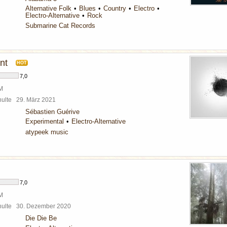
Alternative Folk
Blues
Country
Electro
Electro-Alternative
Rock
Submarine Cat Records
nt
HOT
7,0
BM
chulte
29. März 2021
Sébastien Guérive
Experimental
Electro-Alternative
atypeek music
7,0
BM
chulte
30. Dezember 2020
Die Die Be