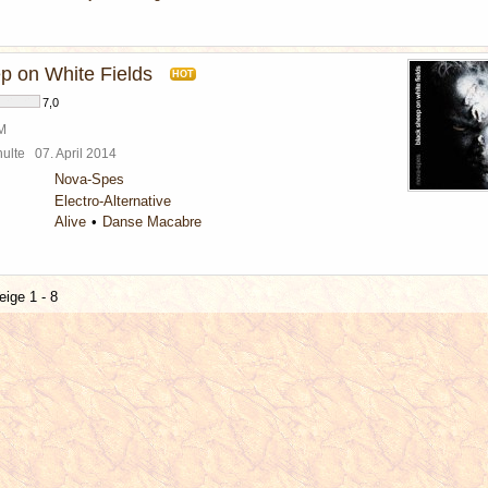
p on White Fields
HOT
7,0
BM
chulte
07. April 2014
Nova-Spes
Electro-Alternative
Alive
Danse Macabre
eige 1 - 8