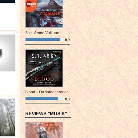
Schlafende Vulkane
9,0
¯¯¯¯¯¯¯¯¯¯¯¯¯¯¯¯¯¯¯¯¯¯¯¯
Blood – Du sollst bereuen
8,3
¯¯¯¯¯¯¯¯¯¯¯¯¯¯¯¯¯¯¯¯¯¯¯¯
REVIEWS "MUSIK"