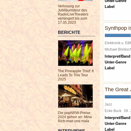
Unter-Genre
Verlosung zur
Label
Jubiläumstour des
RadioLiveTheaters
verlängert bis zum
17.05.2023
Synthpop i
BERICHTE
Elektronik u. E
Michael Brinks
Interpret/Band
Unter-Genre
Label
The Pineapple Thief: It
Leads To This Tour
2025
The Great 
Jazz
Ecke Buck
09. 
Die popNRW-Preise
2024 gehen an: Mina
Interpret/Band
Rich-man und maïa
Unter-Genre
Label
INTERVIEWS