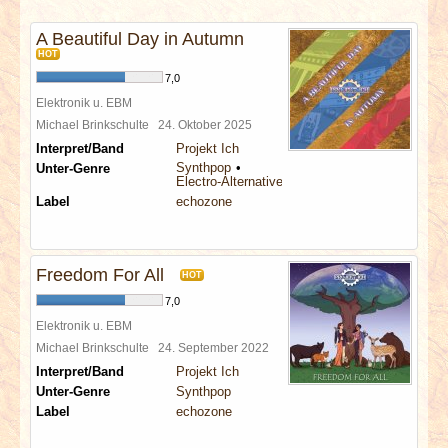
INTERVIEWS
A Beautiful Day in Autumn
HOT
SPECIALS
7,0
Elektronik u. EBM
REDAKTION
Michael Brinkschulte
24. Oktober 2025
Interpret/Band
Projekt Ich
LINKS
Synthpop
Unter-Genre
Electro-Alternative
Label
echozone
ARCHIV
Freedom For All
HOT
7,0
Elektronik u. EBM
Michael Brinkschulte
24. September 2022
Interpret/Band
Projekt Ich
Unter-Genre
Synthpop
Label
echozone