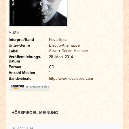
INTERVIEWS
SPECIALS
REDAKTION
MUSIK
Interpret/Band
Nova-Spes
Unter-Genre
Electro-Alternative
LINKS
Alive
Danse Macabre
Label
Veröffentlichungs-
28. März 2014
Datum
ARCHIV
Format
CD
Anzahl Medien
1
Bandwebsite
http://www.nova-spes.com
HÖRSPIEGEL-MEINUNG
07. April 2014