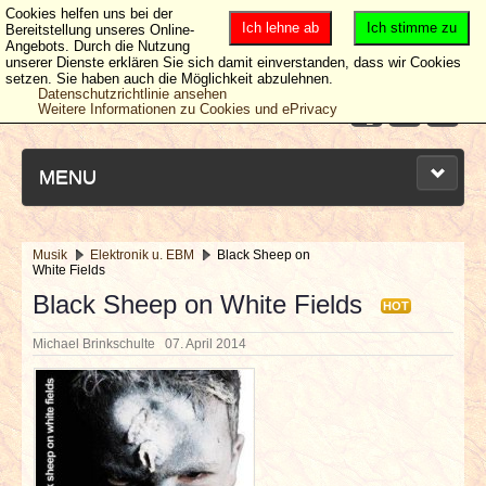
Cookies helfen uns bei der
Ich lehne ab
Ich stimme zu
Bereitstellung unseres Online-
Angebots. Durch die Nutzung
unserer Dienste erklären Sie sich damit einverstanden, dass wir Cookies
setzen. Sie haben auch die Möglichkeit abzulehnen.
Datenschutzrichtlinie ansehen
Weitere Informationen zu Cookies und ePrivacy
MENU
Musik
Elektronik u. EBM
Black Sheep on
White Fields
NEUESTE ARTIKEL
Black Sheep on White Fields
HOT
NEWS & DATES
Michael Brinkschulte
07. April 2014
BERICHTE
VERLOSUNGEN