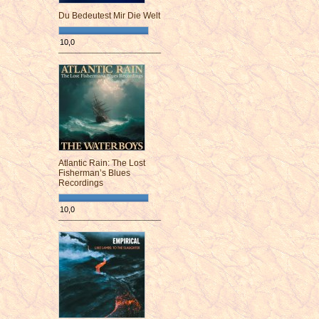
Du Bedeutest Mir Die Welt
10,0
¯¯¯¯¯¯¯¯¯¯¯¯¯¯¯¯¯¯¯¯¯¯¯¯
Atlantic Rain: The Lost
Fisherman’s Blues
Recordings
10,0
¯¯¯¯¯¯¯¯¯¯¯¯¯¯¯¯¯¯¯¯¯¯¯¯