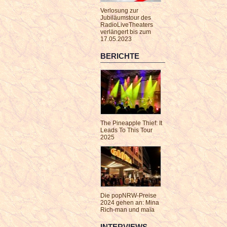
Verlosung zur
Jubiläumstour des
RadioLiveTheaters
verlängert bis zum
17.05.2023
BERICHTE
The Pineapple Thief: It
Leads To This Tour
2025
Die popNRW-Preise
2024 gehen an: Mina
Rich-man und maïa
INTERVIEWS