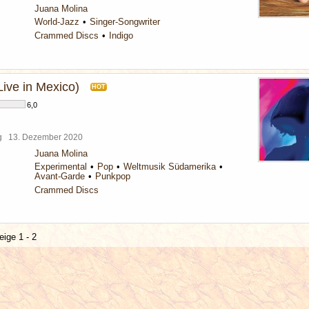
Juana Molina
World-Jazz
Singer-Songwriter
Crammed Discs
Indigo
ve in Mexico)
HOT
6,0
rg
13. Dezember 2020
Juana Molina
Experimental
Pop
Weltmusik Südamerika
Avant-Garde
Punkpop
Crammed Discs
eige 1 - 2