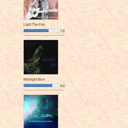
Light The Fire
7,0
¯¯¯¯¯¯¯¯¯¯¯¯¯¯¯¯¯¯¯¯¯¯¯¯
Midnight Blue
8,0
¯¯¯¯¯¯¯¯¯¯¯¯¯¯¯¯¯¯¯¯¯¯¯¯