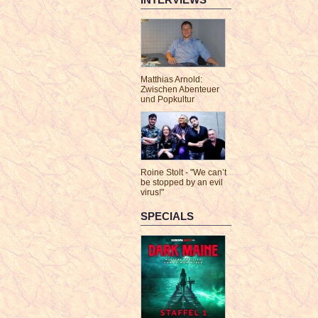
Matthias Arnold:
Zwischen Abenteuer
und Popkultur
Roine Stolt - "We can’t
be stopped by an evil
virus!"
SPECIALS