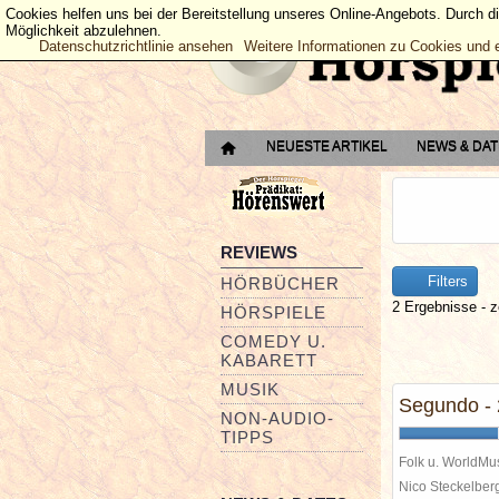
Cookies helfen uns bei der Bereitstellung unseres Online-Angebots. Durch d
Möglichkeit abzulehnen.
Datenschutzrichtlinie ansehen
Weitere Informationen zu Cookies und 
NEUESTE ARTIKEL
NEWS & DA
REVIEWS
Filters
HÖRBÜCHER
2 Ergebnisse - z
HÖRSPIELE
COMEDY U.
KABARETT
MUSIK
Segundo - 
NON-AUDIO-
TIPPS
Folk u. WorldMu
Nico Steckelbe