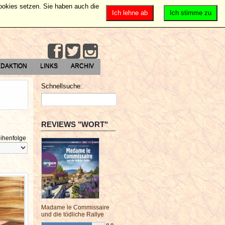
Cookies setzen. Sie haben auch die
Ich lehne ab
Ich stimme zu
DAKTION
LINKS
ARCHIV
Schnellsuche:
REVIEWS "WORT"
ihenfolge
Madame le Commissaire
und die tödliche Rallye