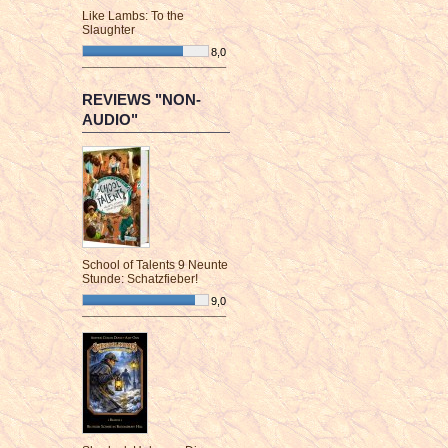
Like Lambs: To the
Slaughter
8,0
¯¯¯¯¯¯¯¯¯¯¯¯¯¯¯¯¯¯¯¯¯¯¯¯
REVIEWS "NON-
AUDIO"
School of Talents 9 Neunte
Stunde: Schatzfieber!
9,0
¯¯¯¯¯¯¯¯¯¯¯¯¯¯¯¯¯¯¯¯¯¯¯¯