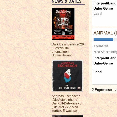
NEWS & DATES
Interpret/Band
Unter-Genre
Label
ANRMAL (Li
Dark Days Berlin 2026
Alternative
- Festival im
ehemaligen
Nico Steckelbe
Stummfilmkino
Interpret/Band
Unter-Genre
Label
2 Ergebnisse - z
Andreas Eschbachs
„Die Auferstehung“ –
Die Kult-Detektive von
„Die drei ???“ sind
zurück. Erwachsen.