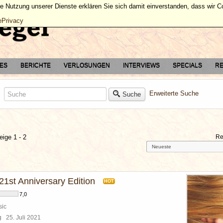
ie Nutzung unserer Dienste erklären Sie sich damit einverstanden, dass wir 
ePrivacy
TES
BERICHTE
VERLOSUNGEN
INTERVIEWS
SPECIALS
RE
Erweiterte Suche
Suche
eige 1 - 2
Re
21st Anniversary Edition
HOT
7,0
sic
rg
25. Juli 2021