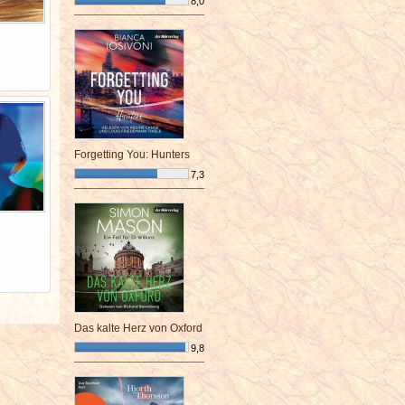
8,0
¯¯¯¯¯¯¯¯¯¯¯¯¯¯¯¯¯¯¯¯¯¯¯¯
Forgetting You: Hunters
7,3
¯¯¯¯¯¯¯¯¯¯¯¯¯¯¯¯¯¯¯¯¯¯¯¯
Das kalte Herz von Oxford
9,8
¯¯¯¯¯¯¯¯¯¯¯¯¯¯¯¯¯¯¯¯¯¯¯¯