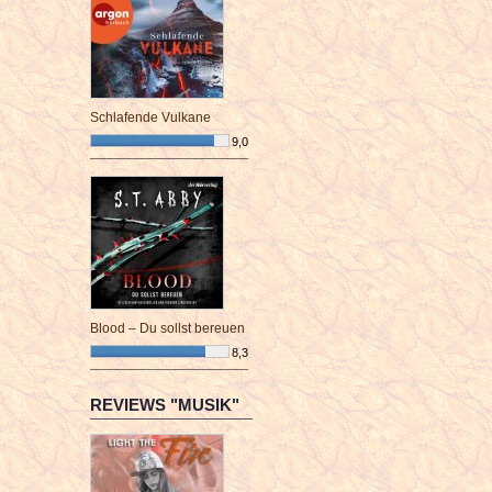
Schlafende Vulkane
9,0
¯¯¯¯¯¯¯¯¯¯¯¯¯¯¯¯¯¯¯¯¯¯¯¯
Blood – Du sollst bereuen
8,3
¯¯¯¯¯¯¯¯¯¯¯¯¯¯¯¯¯¯¯¯¯¯¯¯
REVIEWS "MUSIK"