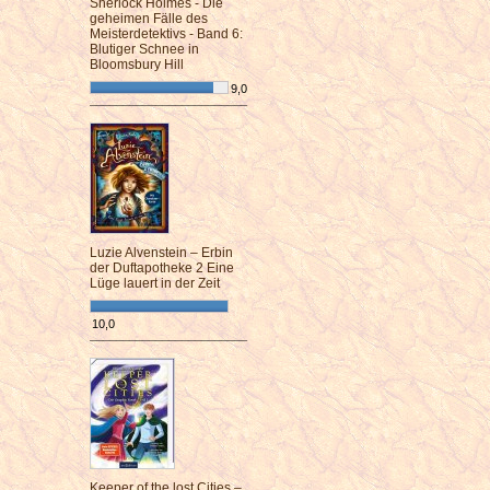
Sherlock Holmes - Die
geheimen Fälle des
Meisterdetektivs - Band 6:
Blutiger Schnee in
Bloomsbury Hill
9,0
¯¯¯¯¯¯¯¯¯¯¯¯¯¯¯¯¯¯¯¯¯¯¯¯
Luzie Alvenstein – Erbin
der Duftapotheke 2 Eine
Lüge lauert in der Zeit
10,0
¯¯¯¯¯¯¯¯¯¯¯¯¯¯¯¯¯¯¯¯¯¯¯¯
Keeper of the lost Cities –