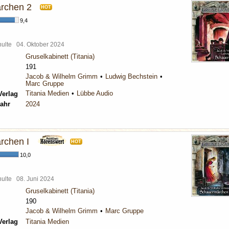
rchen 2
HOT
9,4
chulte
04. Oktober 2024
Gruselkabinett (Titania)
191
Jacob & Wilhelm Grimm
Ludwig Bechstein
Marc Gruppe
Titania Medien
Lübbe Audio
Verlag
ahr
2024
rchen I
HOT
10,0
chulte
08. Juni 2024
Gruselkabinett (Titania)
190
Jacob & Wilhelm Grimm
Marc Gruppe
Verlag
Titania Medien