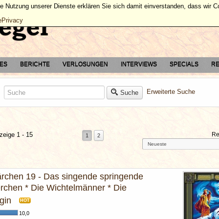
ie Nutzung unserer Dienste erklären Sie sich damit einverstanden, dass wir 
ePrivacy
TES
BERICHTE
VERLOSUNGEN
INTERVIEWS
SPECIALS
RE
Erweiterte Suche
Suche
zeige 1 - 15
Re
1
2
chen 19 - Das singende springende
chen * Die Wichtelmänner * Die
gin
HOT
10,0