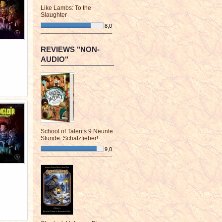
Like Lambs: To the
Slaughter
8,0
¯¯¯¯¯¯¯¯¯¯¯¯¯¯¯¯¯¯¯¯¯¯¯¯
REVIEWS "NON-
AUDIO"
School of Talents 9 Neunte
Stunde: Schatzfieber!
9,0
¯¯¯¯¯¯¯¯¯¯¯¯¯¯¯¯¯¯¯¯¯¯¯¯