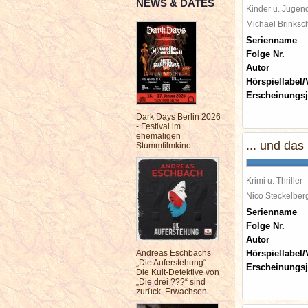
NEWS & DATES
Kinder u. Jugen
Michael Brinks
Serienname
Folge Nr.
Autor
Hörspiellabel/
Erscheinungsj
Dark Days Berlin 2026
- Festival im
ehemaligen
... und da
Stummfilmkino
Krimi u. Thriller
Nico Steckelbe
Serienname
Folge Nr.
Autor
Andreas Eschbachs
Hörspiellabel/
„Die Auferstehung“ –
Erscheinungsj
Die Kult-Detektive von
„Die drei ???“ sind
zurück. Erwachsen.