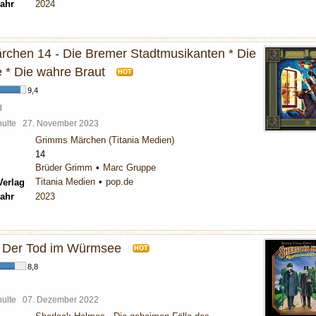
ahr
2024
chen 14 - Die Bremer Stadtmusikanten * Die
 * Die wahre Braut
HOT
9,4
d
chulte
27. November 2023
Grimms Märchen (Titania Medien)
14
Brüder Grimm
Marc Gruppe
Titania Medien
pop.de
Verlag
ahr
2023
 - Der Tod im Würmsee
HOT
8,8
chulte
07. Dezember 2022