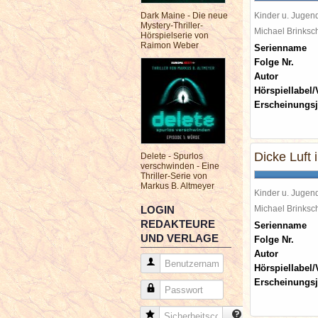
Dark Maine - Die neue
Kinder u. Jugen
Mystery-Thriller-
Michael Brinks
Hörspielserie von
Raimon Weber
Serienname
Folge Nr.
Autor
Hörspiellabel/
Erscheinungsj
Dicke Luft i
Delete - Spurlos
verschwinden - Eine
Thriller-Serie von
Markus B. Altmeyer
Kinder u. Jugen
LOGIN
Michael Brinks
REDAKTEURE
Serienname
UND VERLAGE
Folge Nr.
Autor
Benutzername
Hörspiellabel/
Erscheinungsj
Passwort
Sicherheitscode