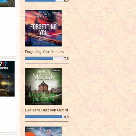
8,0
¯¯¯¯¯¯¯¯¯¯¯¯¯¯¯¯¯¯¯¯¯¯¯¯
Forgetting You: Hunters
7,3
¯¯¯¯¯¯¯¯¯¯¯¯¯¯¯¯¯¯¯¯¯¯¯¯
Das kalte Herz von Oxford
9,8
¯¯¯¯¯¯¯¯¯¯¯¯¯¯¯¯¯¯¯¯¯¯¯¯