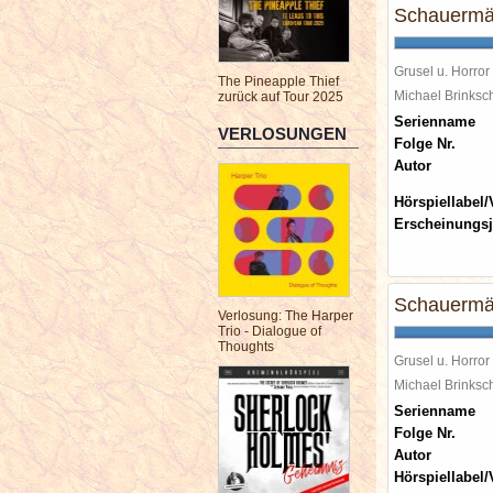
Schauermä
Grusel u. Horror
The Pineapple Thief
Michael Brinks
zurück auf Tour 2025
Serienname
VERLOSUNGEN
Folge Nr.
Autor
Hörspiellabel/
Erscheinungsj
Schauermä
Verlosung: The Harper
Trio - Dialogue of
Thoughts
Grusel u. Horror
Michael Brinks
Serienname
Folge Nr.
Autor
Hörspiellabel/