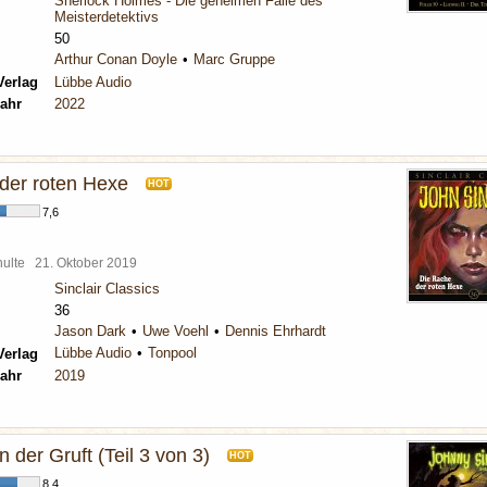
Sherlock Holmes - Die geheimen Fälle des
Meisterdetektivs
50
Arthur Conan Doyle
Marc Gruppe
Verlag
Lübbe Audio
ahr
2022
der roten Hexe
HOT
7,6
chulte
21. Oktober 2019
Sinclair Classics
36
Jason Dark
Uwe Voehl
Dennis Ehrhardt
Lübbe Audio
Tonpool
Verlag
ahr
2019
n der Gruft (Teil 3 von 3)
HOT
8,4