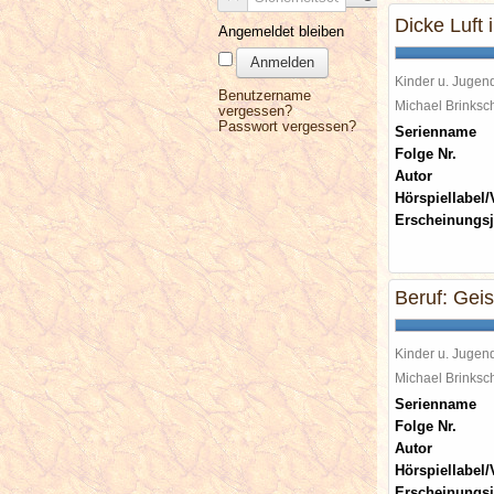
Dicke Luft i
Angemeldet bleiben
Anmelden
Kinder u. Jugen
Benutzername
Michael Brinks
vergessen?
Passwort vergessen?
Serienname
Folge Nr.
Autor
Hörspiellabel/
Erscheinungsj
Beruf: Gei
Kinder u. Jugen
Michael Brinks
Serienname
Folge Nr.
Autor
Hörspiellabel/
Erscheinungsj