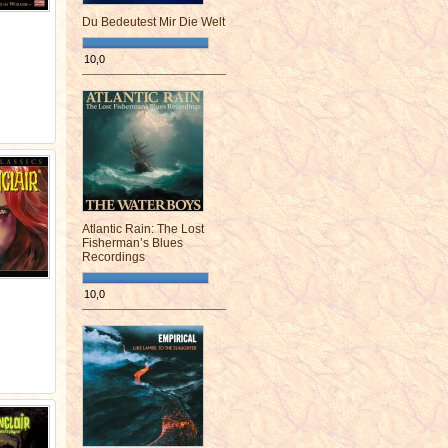
Du Bedeutest Mir Die Welt
10,0
¯¯¯¯¯¯¯¯¯¯¯¯¯¯¯¯¯¯¯¯¯¯¯¯
Atlantic Rain: The Lost
Fisherman’s Blues
Recordings
10,0
¯¯¯¯¯¯¯¯¯¯¯¯¯¯¯¯¯¯¯¯¯¯¯¯