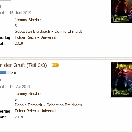
d
chulte
16. Juni 2019
Johnny Sinclair
6
Sebastian Breidbach
Dennis Ehrhardt
FolgenReich
Universal
Verlag
ahr
2019
n der Gruft (Teil 2/3)
HOT
8,6
d
chulte
12. Mai 2019
Johnny Sinclair
5
Dennis Ehrhardt
Sebastian Breidbach
FolgenReich
Universal
Verlag
ahr
2019