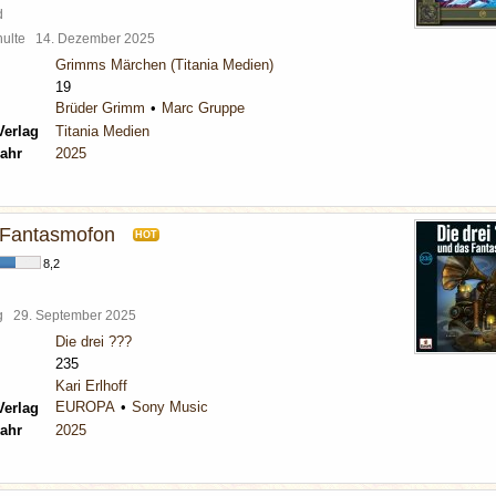
d
chulte
14. Dezember 2025
Grimms Märchen (Titania Medien)
19
Brüder Grimm
Marc Gruppe
Verlag
Titania Medien
ahr
2025
s Fantasmofon
HOT
8,2
rg
29. September 2025
Die drei ???
235
Kari Erlhoff
EUROPA
Sony Music
Verlag
ahr
2025