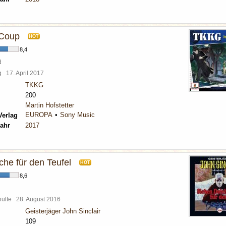
 Coup
HOT
8,4
d
rg
17. April 2017
TKKG
200
Martin Hofstetter
EUROPA
Sony Music
Verlag
ahr
2017
che für den Teufel
HOT
8,6
chulte
28. August 2016
Geisterjäger John Sinclair
109