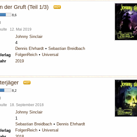
n der Gruft (Teil 1/3)
HOT
8,6
d
chulte
12. Mai 2019
Johnny Sinclair
4
Dennis Ehrhardt
Sebastian Breidbach
FolgenReich
Universal
Verlag
ahr
2019
sterjäger
HOT
8,2
d
chulte
18. September 2018
Johnny Sinclair
1
Sebastian Breidbach
Dennis Ehrhardt
FolgenReich
Universal
Verlag
ahr
2018