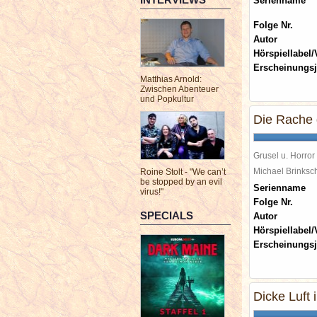
Serienname
Folge Nr.
Autor
Hörspiellabel/
Erscheinungsj
Matthias Arnold:
Zwischen Abenteuer
und Popkultur
Die Rache 
Grusel u. Horror
Michael Brinks
Roine Stolt - "We can’t
be stopped by an evil
Serienname
virus!"
Folge Nr.
SPECIALS
Autor
Hörspiellabel/
Erscheinungsj
Dicke Luft i