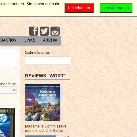
Cookies setzen. Sie haben auch die
Ich lehne ab
Ich stimme zu
DAKTION
LINKS
ARCHIV
Schnellsuche:
REVIEWS "WORT"
ihenfolge
Madame le Commissaire
und die tödliche Rallye