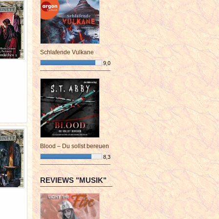
Schlafende Vulkane
9,0
¯¯¯¯¯¯¯¯¯¯¯¯¯¯¯¯¯¯¯¯¯¯¯¯
Blood – Du sollst bereuen
8,3
¯¯¯¯¯¯¯¯¯¯¯¯¯¯¯¯¯¯¯¯¯¯¯¯
REVIEWS "MUSIK"