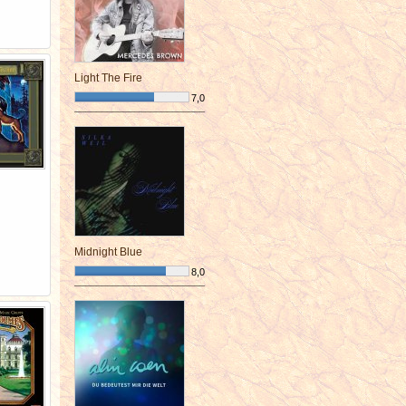
Light The Fire
7,0
¯¯¯¯¯¯¯¯¯¯¯¯¯¯¯¯¯¯¯¯¯¯¯¯
Midnight Blue
8,0
¯¯¯¯¯¯¯¯¯¯¯¯¯¯¯¯¯¯¯¯¯¯¯¯