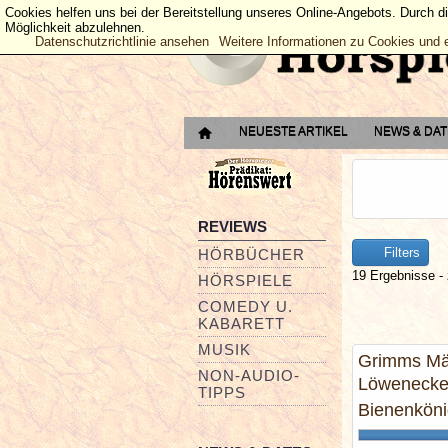
Cookies helfen uns bei der Bereitstellung unseres Online-Angebots. Durch d
Möglichkeit abzulehnen.
Datenschutzrichtlinie ansehen
Weitere Informationen zu Cookies und 
NEUESTE ARTIKEL
NEWS & DA
REVIEWS
Filters
HÖRBÜCHER
19 Ergebnisse - 
HÖRSPIELE
COMEDY U.
KABARETT
MUSIK
Grimms Mär
NON-AUDIO-
Löwenecker
TIPPS
Bienenköni