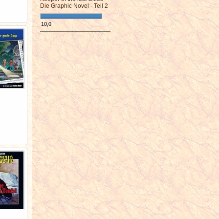
Die Graphic Novel - Teil 2
10,0
¯¯¯¯¯¯¯¯¯¯¯¯¯¯¯¯¯¯¯¯¯¯¯¯