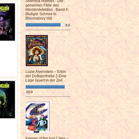
Sherlock Holmes - Die
geheimen Fälle des
Meisterdetektivs - Band 6:
Blutiger Schnee in
Bloomsbury Hill
9,0
¯¯¯¯¯¯¯¯¯¯¯¯¯¯¯¯¯¯¯¯¯¯¯¯
Luzie Alvenstein – Erbin
der Duftapotheke 2 Eine
Lüge lauert in der Zeit
10,0
¯¯¯¯¯¯¯¯¯¯¯¯¯¯¯¯¯¯¯¯¯¯¯¯
Keeper of the lost Cities –