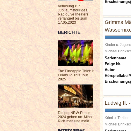
Erscheinungsj
Verlosung zur
Jubiläumstour des
RadioLiveTheaters
verlängert bis zum
Grimms Mär
17.05.2023
Wassernixe
BERICHTE
Kinder u. Jugen
Michael Brinks
Serienname
Folge Nr.
Autor
The Pineapple Thief: It
Leads To This Tour
Hörspiellabel/
2025
Erscheinungsj
Ludwig II.
Die popNRW-Preise
2024 gehen an: Mina
Krimi u. Thriller
Rich-man und maïa
Michael Brinks
INTERVIEWS