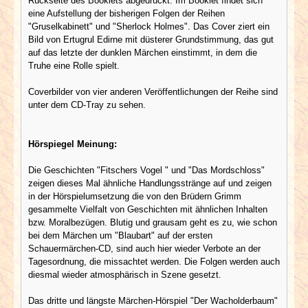
Rückseite des Booklets abgedruckt. Im Booklet findet sich
eine Aufstellung der bisherigen Folgen der Reihen
"Gruselkabinett" und "Sherlock Holmes". Das Cover ziert ein
Bild von Ertugrul Edirne mit düsterer Grundstimmung, das gut
auf das letzte der dunklen Märchen einstimmt, in dem die
Truhe eine Rolle spielt.
Coverbilder von vier anderen Veröffentlichungen der Reihe sind
unter dem CD-Tray zu sehen.
Hörspiegel Meinung:
Die Geschichten "Fitschers Vogel " und "Das Mordschloss"
zeigen dieses Mal ähnliche Handlungsstränge auf und zeigen
in der Hörspielumsetzung die von den Brüdern Grimm
gesammelte Vielfalt von Geschichten mit ähnlichen Inhalten
bzw. Moralbezügen. Blutig und grausam geht es zu, wie schon
bei dem Märchen um "Blaubart" auf der ersten
Schauermärchen-CD, sind auch hier wieder Verbote an der
Tagesordnung, die missachtet werden. Die Folgen werden auch
diesmal wieder atmosphärisch in Szene gesetzt.
Das dritte und längste Märchen-Hörspiel "Der Wacholderbaum"