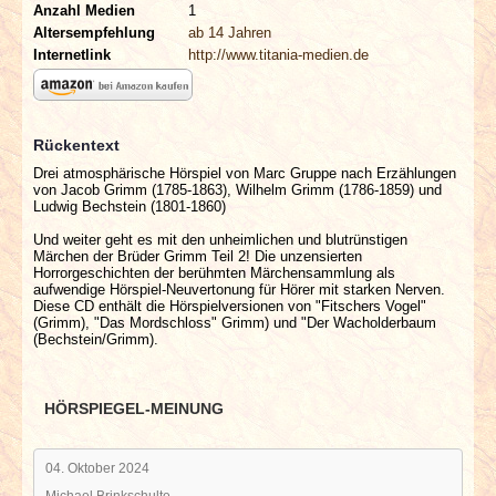
Anzahl Medien
1
Altersempfehlung
ab 14 Jahren
Internetlink
http://www.titania-medien.de
Rückentext
Drei atmosphärische Hörspiel von Marc Gruppe nach Erzählungen
von Jacob Grimm (1785-1863), Wilhelm Grimm (1786-1859) und
Ludwig Bechstein (1801-1860)
Und weiter geht es mit den unheimlichen und blutrünstigen
Märchen der Brüder Grimm Teil 2! Die unzensierten
Horrorgeschichten der berühmten Märchensammlung als
aufwendige Hörspiel-Neuvertonung für Hörer mit starken Nerven.
Diese CD enthält die Hörspielversionen von "Fitschers Vogel"
(Grimm), "Das Mordschloss" Grimm) und "Der Wacholderbaum
(Bechstein/Grimm).
HÖRSPIEGEL-MEINUNG
04. Oktober 2024
Michael Brinkschulte