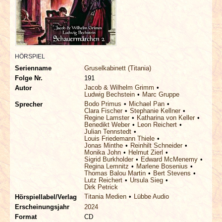
INTERVIEWS
SPECIALS
REDAKTION
HÖRSPIEL
Serienname
Gruselkabinett (Titania)
Folge Nr.
191
LINKS
Jacob & Wilhelm Grimm
Autor
Ludwig Bechstein
Marc Gruppe
Bodo Primus
Michael Pan
Sprecher
ARCHIV
Clara Fischer
Stephanie Kellner
Regine Lamster
Katharina von Keller
Benedikt Weber
Leon Reichert
Julian Tennstedt
Louis Friedemann Thiele
Jonas Minthe
Reinhilt Schneider
Monika John
Helmut Zierl
Sigrid Burkholder
Edward McMenemy
Regina Lemnitz
Marlene Bosenius
Thomas Balou Martin
Bert Stevens
Lutz Reichert
Ursula Sieg
Dirk Petrick
Titania Medien
Lübbe Audio
Hörspiellabel/Verlag
Erscheinungsjahr
2024
Format
CD