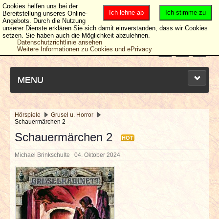
Cookies helfen uns bei der
Ich lehne ab
Ich stimme zu
Bereitstellung unseres Online-
Angebots. Durch die Nutzung
unserer Dienste erklären Sie sich damit einverstanden, dass wir Cookies
setzen. Sie haben auch die Möglichkeit abzulehnen.
Datenschutzrichtlinie ansehen
Weitere Informationen zu Cookies und ePrivacy
MENU
Hörspiele
Grusel u. Horror
Schauermärchen 2
NEUESTE ARTIKEL
Schauermärchen 2
HOT
NEWS & DATES
Michael Brinkschulte
04. Oktober 2024
BERICHTE
VERLOSUNGEN