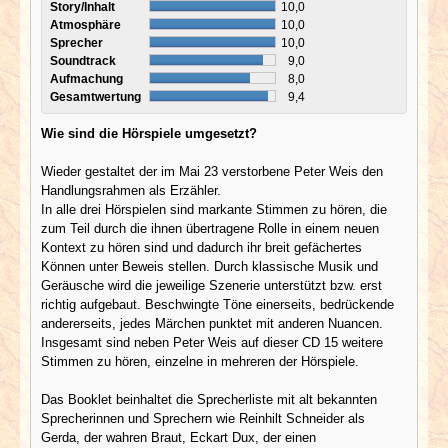
Story/Inhalt
10,0
Atmosphäre
10,0
Sprecher
10,0
Soundtrack
9,0
Aufmachung
8,0
Gesamtwertung
9,4
Wie sind die Hörspiele umgesetzt?
Wieder gestaltet der im Mai 23 verstorbene Peter Weis den
Handlungsrahmen als Erzähler.
In alle drei Hörspielen sind markante Stimmen zu hören, die
zum Teil durch die ihnen übertragene Rolle in einem neuen
Kontext zu hören sind und dadurch ihr breit gefächertes
Können unter Beweis stellen. Durch klassische Musik und
Geräusche wird die jeweilige Szenerie unterstützt bzw. erst
richtig aufgebaut. Beschwingte Töne einerseits, bedrückende
andererseits, jedes Märchen punktet mit anderen Nuancen.
Insgesamt sind neben Peter Weis auf dieser CD 15 weitere
Stimmen zu hören, einzelne in mehreren der Hörspiele.
Das Booklet beinhaltet die Sprecherliste mit alt bekannten
Sprecherinnen und Sprechern wie Reinhilt Schneider als
Gerda, der wahren Braut, Eckart Dux, der einen