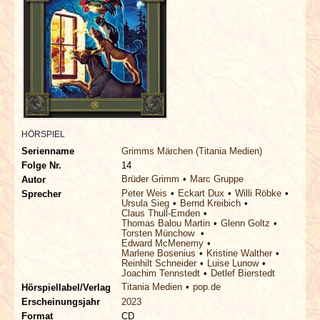
INTERVIEWS
SPECIALS
REDAKTION
LINKS
HÖRSPIEL
Serienname
Grimms Märchen (Titania Medien)
ARCHIV
Folge Nr.
14
Brüder Grimm
Marc Gruppe
Autor
Peter Weis
Eckart Dux
Willi Röbke
Sprecher
Ursula Sieg
Bernd Kreibich
Claus Thull-Emden
Thomas Balou Martin
Glenn Goltz
Torsten Münchow
Edward McMenemy
Marlene Bosenius
Kristine Walther
Reinhilt Schneider
Luise Lunow
Joachim Tennstedt
Detlef Bierstedt
Titania Medien
pop.de
Hörspiellabel/Verlag
Erscheinungsjahr
2023
Format
CD