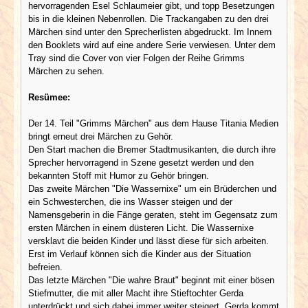
hervorragenden Esel Schlaumeier gibt, und topp Besetzungen
bis in die kleinen Nebenrollen. Die Trackangaben zu den drei
Märchen sind unter den Sprecherlisten abgedruckt. Im Innern
den Booklets wird auf eine andere Serie verwiesen. Unter dem
Tray sind die Cover von vier Folgen der Reihe Grimms
Märchen zu sehen.
Resümee:
Der 14. Teil "Grimms Märchen" aus dem Hause Titania Medien
bringt erneut drei Märchen zu Gehör.
Den Start machen die Bremer Stadtmusikanten, die durch ihre
Sprecher hervorragend in Szene gesetzt werden und den
bekannten Stoff mit Humor zu Gehör bringen.
Das zweite Märchen "Die Wassernixe" um ein Brüderchen und
ein Schwesterchen, die ins Wasser steigen und der
Namensgeberin in die Fänge geraten, steht im Gegensatz zum
ersten Märchen in einem düsteren Licht. Die Wassernixe
versklavt die beiden Kinder und lässt diese für sich arbeiten.
Erst im Verlauf können sich die Kinder aus der Situation
befreien.
Das letzte Märchen "Die wahre Braut" beginnt mit einer bösen
Stiefmutter, die mit aller Macht ihre Stieftochter Gerda
unterdrückt und sich dabei immer weiter steigert. Gerda kommt