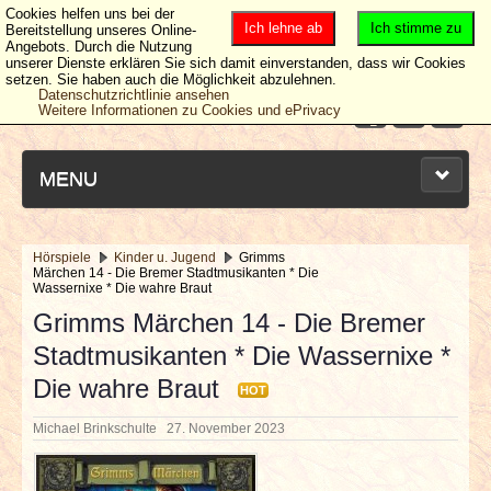
Cookies helfen uns bei der
Ich lehne ab
Ich stimme zu
Bereitstellung unseres Online-
Angebots. Durch die Nutzung
unserer Dienste erklären Sie sich damit einverstanden, dass wir Cookies
setzen. Sie haben auch die Möglichkeit abzulehnen.
Datenschutzrichtlinie ansehen
Weitere Informationen zu Cookies und ePrivacy
MENU
Hörspiele
Kinder u. Jugend
Grimms
Märchen 14 - Die Bremer Stadtmusikanten * Die
NEUESTE ARTIKEL
Wassernixe * Die wahre Braut
Grimms Märchen 14 - Die Bremer
NEWS & DATES
Stadtmusikanten * Die Wassernixe *
Die wahre Braut
BERICHTE
HOT
Michael Brinkschulte
27. November 2023
VERLOSUNGEN