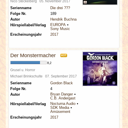
Nico Steckelberg
05. November 2017
Serienname
Die drei ???
Folge Nr.
189
Autor
Hendrik Buchna
EUROPA
Hörspiellabel/Verlag
Sony Music
Erscheinungsjahr
2017
Der Monstermacher
HOT
8,2
Grusel u. Horror
Michael Brinkschulte
07. September 2017
Serienname
Gordon Black
Folge Nr.
4
Bryan Danger
Autor
C.B. Andergast
Nocturna Audio
Hörspiellabel/Verlag
SDK Media
Amüsement
Erscheinungsjahr
2017