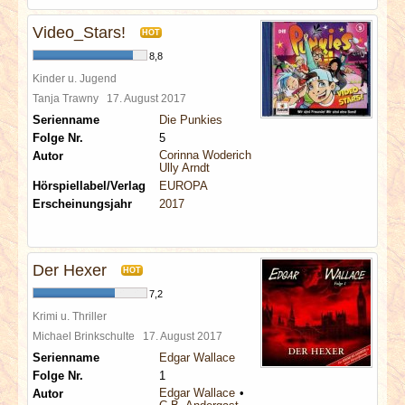
Video_Stars!
HOT
8,8
Kinder u. Jugend
Tanja Trawny
17. August 2017
Serienname
Die Punkies
Folge Nr.
5
Corinna Woderich
Autor
Ully Arndt
Hörspiellabel/Verlag
EUROPA
Erscheinungsjahr
2017
Der Hexer
HOT
7,2
Krimi u. Thriller
Michael Brinkschulte
17. August 2017
Serienname
Edgar Wallace
Folge Nr.
1
Edgar Wallace
Autor