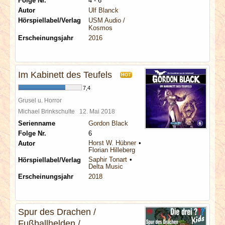
Folge Nr.
4 - 6
Autor
Ulf Blanck
Hörspiellabel/Verlag
USM Audio /
Kosmos
Erscheinungsjahr
2016
Im Kabinett des Teufels
HOT
7,4
Grusel u. Horror
Michael Brinkschulte
12. Mai 2018
Serienname
Gordon Black
Folge Nr.
6
Horst W. Hübner
Autor
Florian Hilleberg
Saphir Tonart
Hörspiellabel/Verlag
Delta Music
Erscheinungsjahr
2018
Spur des Drachen /
Fußballhelden /