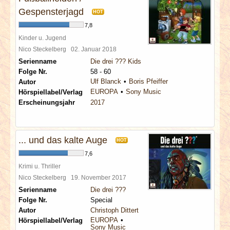
Gespensterjagd
HOT
7,8
Kinder u. Jugend
Nico Steckelberg
02. Januar 2018
Serienname
Die drei ??? Kids
Folge Nr.
58 - 60
Ulf Blanck
Boris Pfeiffer
Autor
EUROPA
Sony Music
Hörspiellabel/Verlag
Erscheinungsjahr
2017
... und das kalte Auge
HOT
7,6
Krimi u. Thriller
Nico Steckelberg
19. November 2017
Serienname
Die drei ???
Folge Nr.
Special
Autor
Christoph Dittert
EUROPA
Hörspiellabel/Verlag
Sony Music