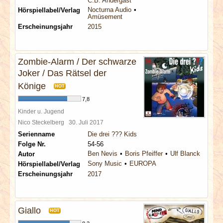
C.B. Andergast
Nocturna Audio
Hörspiellabel/Verlag
Amüsement
Erscheinungsjahr
2015
Zombie-Alarm / Der schwarze
Joker / Das Rätsel der
Könige
HOT
7,8
Kinder u. Jugend
Nico Steckelberg
30. Juli 2017
Serienname
Die drei ??? Kids
Folge Nr.
54-56
Ben Nevis
Boris Pfeiffer
Ulf Blanck
Autor
Sony Music
EUROPA
Hörspiellabel/Verlag
Erscheinungsjahr
2017
Giallo
HOT