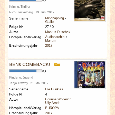
8,2
Krimi u. Thriller
Nico Steckelberg
19. Juni 2017
Mindnapping
Serienname
Giallo
Folge Nr.
27 / 0
Autor
Markus Duschek
Audionarchie
Hörspiellabel/Verlag
Maritim
Erscheinungsjahr
2017
BENs COMEBACK!
HOT
8,4
Kinder u. Jugend
Tanja Trawny
21. Mai 2017
Serienname
Die Punkies
Folge Nr.
4
Corinna Woderich
Autor
Ully Arndt
Hörspiellabel/Verlag
EUROPA
Erscheinungsjahr
2017