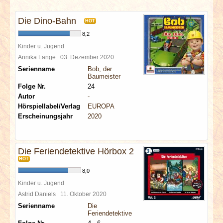
INTERVIEWS
Die Dino-Bahn
HOT
SPECIALS
8,2
Kinder u. Jugend
REDAKTION
Annika Lange
03. Dezember 2020
Serienname
Bob, der
Baumeister
LINKS
Folge Nr.
24
Autor
-
Hörspiellabel/Verlag
EUROPA
ARCHIV
Erscheinungsjahr
2020
Die Feriendetektive Hörbox 2
HOT
8,0
Kinder u. Jugend
Astrid Daniels
11. Oktober 2020
Serienname
Die
Feriendetektive