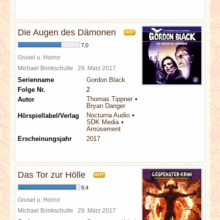
Die Augen des Dämonen
HOT
7,0
Grusel u. Horror
Michael Brinkschulte
29. März 2017
Serienname
Gordon Black
Folge Nr.
2
Thomas Tippner
Autor
Bryan Danger
Nocturna Audio
Hörspiellabel/Verlag
SDK Media
Amüsement
Erscheinungsjahr
2017
Das Tor zur Hölle
HOT
9,4
Grusel u. Horror
Michael Brinkschulte
29. März 2017