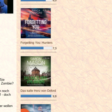
8,0
¯¯¯¯¯¯¯¯¯¯¯¯¯¯¯¯¯¯¯¯¯¯¯¯
Forgetting You: Hunters
7,3
¯¯¯¯¯¯¯¯¯¯¯¯¯¯¯¯¯¯¯¯¯¯¯¯
 Sie
in Zombie?
h noch
Das kalte Herz von Oxford
f - doch
9,8
¯¯¯¯¯¯¯¯¯¯¯¯¯¯¯¯¯¯¯¯¯¯¯¯
r wollen