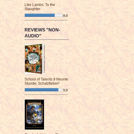
Like Lambs: To the
Slaughter
8,0
¯¯¯¯¯¯¯¯¯¯¯¯¯¯¯¯¯¯¯¯¯¯¯¯
REVIEWS "NON-
AUDIO"
School of Talents 9 Neunte
Stunde: Schatzfieber!
9,0
¯¯¯¯¯¯¯¯¯¯¯¯¯¯¯¯¯¯¯¯¯¯¯¯