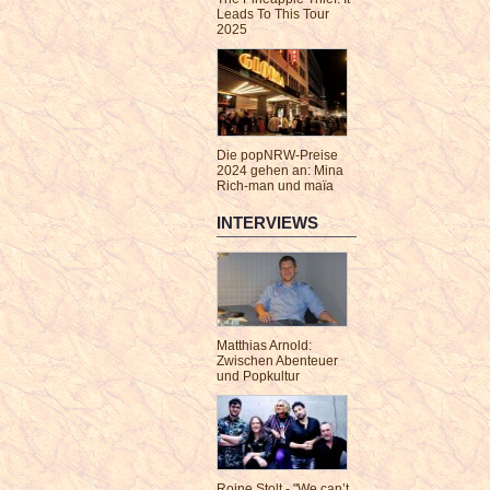
Leads To This Tour
2025
Die popNRW-Preise
2024 gehen an: Mina
Rich-man und maïa
INTERVIEWS
Matthias Arnold:
Zwischen Abenteuer
und Popkultur
Roine Stolt - "We can’t