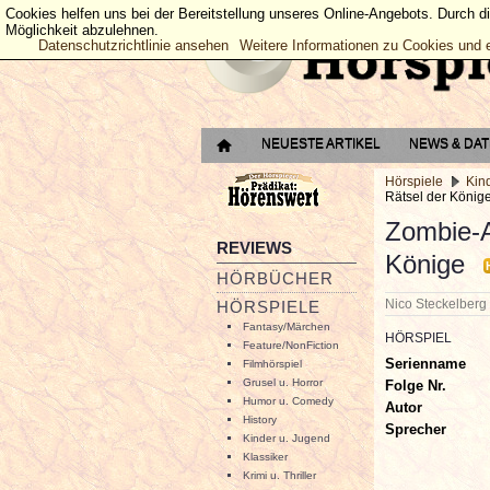
Cookies helfen uns bei der Bereitstellung unseres Online-Angebots. Durch d
Möglichkeit abzulehnen.
Datenschutzrichtlinie ansehen
Weitere Informationen zu Cookies und 
NEUESTE ARTIKEL
NEWS & DA
Hörspiele
Kin
Rätsel der König
Zombie-A
REVIEWS
Könige
HÖRBÜCHER
Nico Steckelber
HÖRSPIELE
Fantasy/Märchen
HÖRSPIEL
Feature/NonFiction
Serienname
Filmhörspiel
Grusel u. Horror
Folge Nr.
Humor u. Comedy
Autor
History
Sprecher
Kinder u. Jugend
Klassiker
Krimi u. Thriller