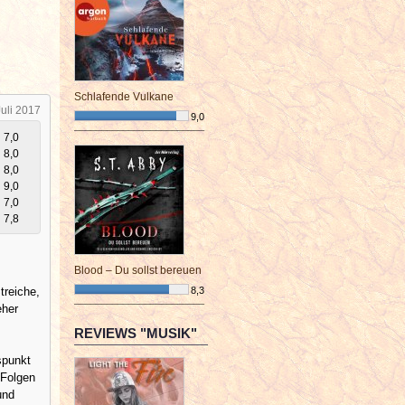
Schlafende Vulkane
Juli 2017
9,0
¯¯¯¯¯¯¯¯¯¯¯¯¯¯¯¯¯¯¯¯¯¯¯¯
7,0
8,0
8,0
9,0
7,0
7,8
Blood – Du sollst bereuen
treiche,
8,3
eher
¯¯¯¯¯¯¯¯¯¯¯¯¯¯¯¯¯¯¯¯¯¯¯¯
REVIEWS "MUSIK"
spunkt
-Folgen
und