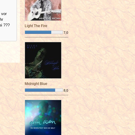
 vor
hr
ei ???
Light The Fire
7,0
¯¯¯¯¯¯¯¯¯¯¯¯¯¯¯¯¯¯¯¯¯¯¯¯
Midnight Blue
8,0
¯¯¯¯¯¯¯¯¯¯¯¯¯¯¯¯¯¯¯¯¯¯¯¯