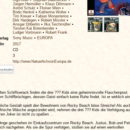
Jürgen Heimüller
Klaus Dittmann
Astrid Schulz
Florian Wein
Bodo Henkel
Katherina Wolter
Tim Kreuer
Fabian Monasterios
Dirk Hardegen
Robert Missler
Ansgar Döbertin
Ilka Teichmüller
Torsten Kai Botenbender
Ludger Vortmann
Robert Frank
Sony Music
EUROPA
erlag
ahr
2017
CD
3
http://www.NatuerlichvonEuropa.de
lten Schiffswrack finden die drei ??? Kids eine geheimnisvolle Flaschenpost.
 Schiffbrüchigen, dessen Geist einfach keine Ruhe findet. Ist er wirklich e
mliche Gestalt spielt den Bewohnern von Rocky Beach böse Streiche! Als auc
frische Wäsche angezündet wird, nehmen die drei ??? Kids die Verfolgung au
en Joker ist nicht zu spaßen …
inge geschehen im Einkaufszentrum von Rocky Beach. Justus, Bob und Pete
ich nachgehen. Als sie die Spur verfolgen, stoßen sie auf einen wertvollen