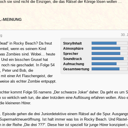
ch sie sind nicht die Einzigen, die das Rätsel der Könige lösen wollen …
L-MEINUNG
30. 
rg
Dead“ in Rocky Beach? Da freut
Story/Inhalt
ernteil, wenn es seinem Kind
Atmosphäre
Sprecher
, was Zombies sind. Wobei… heute
Soundtrack
. Und ein bisschen Grusel hat
Aufmachung
 noch nie geschadet. In Folge 54
Gesamtwertung
, Peter und Bob, die
mit einer Art Flaschengeist, der
weise als echter Zombie entpuppt.
echter kommt Folge 55 namens „Der schwarze Joker“ daher. Da geht es um S
so wirklich weh tun, die aber trotzdem eine Auflösung erfahren wollen. Also 
die kleineren Hörer.
. Episode gehen die drei Juniordetektive einem Rätsel auf die Spur. Ausgang
 Supermarktneueröffnung. Ist halt immer was los in Rocky Beach. Und Rästel
 in der Reihe „Die drei ???“. Diese hier ist speziell für junge Hörer konzipiert 