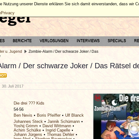
ie Nutzung unserer Dienste erklären Sie sich damit einverstanden, dass wir 
ePrivacy
TES
BERICHTE
VERLOSUNGEN
INTERVIEWS
SPECIALS
RE
der u. Jugend
Zombie-Alarm / Der schwarze Joker / Das
e
larm / Der schwarze Joker / Das Rätsel d
HOT
g
30. Juli 2017
Die drei ??? Kids
54-56
Ben Nevis
Boris Pfeiffer
Ulf Blanck
Johannes Steck
Jannik Schümann
Yoshij Grimm
David Wittmann
Achim Schülke
Ingrid Capelle
Johann Jürgens
Thomas Dehler
Ingo Abel
Stephan Baumecker