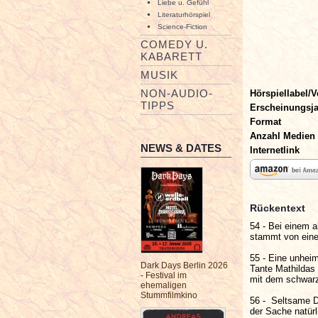
Liebe u. Gefühl
Literaturhörspiel
Science-Fiction
COMEDY U.
KABARETT
MUSIK
NON-AUDIO-
Hörspiellabel/V
TIPPS
Erscheinungsj
Format
Anzahl Medien
NEWS & DATES
Internetlink
Rückentext
54 - Bei einem a
stammt von einem
55 - Eine unhei
Dark Days Berlin 2026
Tante Mathildas 
- Festival im
mit dem schwarz
ehemaligen
Stummfilmkino
56 - Seltsame D
der Sache natürl