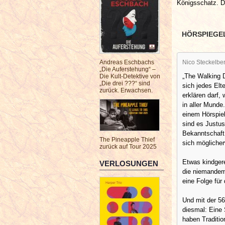
Königsschatz. Do
HÖRSPIEGE
Nico Steckelbe
Andreas Eschbachs
„Die Auferstehung“ –
„The Walking 
Die Kult-Detektive von
„Die drei ???“ sind
sich jedes Elt
zurück. Erwachsen.
erklären darf
in aller Munde
einem Hörspiel
sind es Justus
Bekanntschaft 
The Pineapple Thief
sich möglicher
zurück auf Tour 2025
Etwas kindger
VERLOSUNGEN
die niemandem 
eine Folge für 
Und mit der 56
diesmal: Eine
haben Tradition