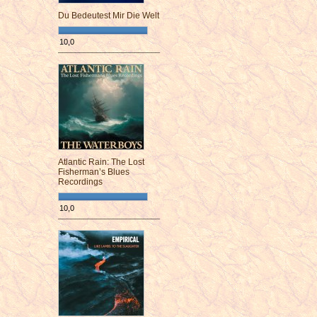
Du Bedeutest Mir Die Welt
10,0
¯¯¯¯¯¯¯¯¯¯¯¯¯¯¯¯¯¯¯¯¯¯¯¯
Atlantic Rain: The Lost
Fisherman’s Blues
Recordings
10,0
¯¯¯¯¯¯¯¯¯¯¯¯¯¯¯¯¯¯¯¯¯¯¯¯