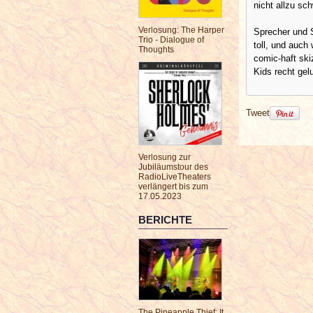
nicht allzu sc
Verlosung: The Harper
Sprecher und 
Trio - Dialogue of
toll, und auch
Thoughts
comic-haft ski
Kids recht ge
Tweet
Verlosung zur
Jubiläumstour des
RadioLiveTheaters
verlängert bis zum
17.05.2023
BERICHTE
The Pineapple Thief: It