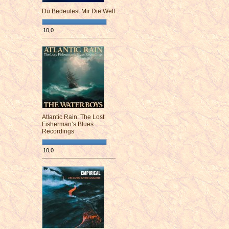
Du Bedeutest Mir Die Welt
10,0
¯¯¯¯¯¯¯¯¯¯¯¯¯¯¯¯¯¯¯¯¯¯¯¯
Atlantic Rain: The Lost
Fisherman’s Blues
Recordings
10,0
¯¯¯¯¯¯¯¯¯¯¯¯¯¯¯¯¯¯¯¯¯¯¯¯