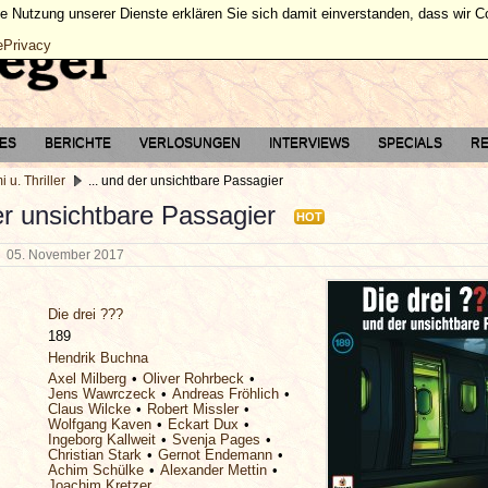
ie Nutzung unserer Dienste erklären Sie sich damit einverstanden, dass wir 
ePrivacy
TES
BERICHTE
VERLOSUNGEN
INTERVIEWS
SPECIALS
RE
i u. Thriller
... und der unsichtbare Passagier
er unsichtbare Passagier
HOT
g
05. November 2017
Die drei ???
189
Hendrik Buchna
Axel Milberg
Oliver Rohrbeck
Jens Wawrczeck
Andreas Fröhlich
Claus Wilcke
Robert Missler
Wolfgang Kaven
Eckart Dux
Ingeborg Kallweit
Svenja Pages
Christian Stark
Gernot Endemann
Achim Schülke
Alexander Mettin
Joachim Kretzer