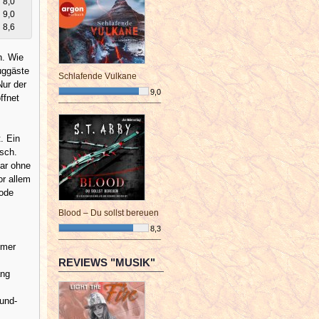
8,0
9,0
8,6
n. Wie
Zuggäste
Schlafende Vulkane
Nur der
9,0
ffnet
¯¯¯¯¯¯¯¯¯¯¯¯¯¯¯¯¯¯¯¯¯¯¯¯
. Ein
sch.
bar ohne
or allem
sode
Blood – Du sollst bereuen
8,3
¯¯¯¯¯¯¯¯¯¯¯¯¯¯¯¯¯¯¯¯¯¯¯¯
mmer
REVIEWS "MUSIK"
ang
und-