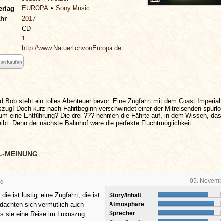
EUROPA
Sony Music
erlag
ahr
2017
CD
1
http://www.NatuerlichvonEuropa.de
d Bob steht ein tolles Abenteuer bevor: Eine Zugfahrt mit dem Coast Imperia
zug! Doch kurz nach Fahrtbeginn verschwindet einer der Mitreisenden spurlo
 um eine Entführung? Die drei ??? nehmen die Fährte auf, in dem Wissen, das
bleibt. Denn der nächste Bahnhof wäre die perfekte Fluchtmöglichkeit...
L-MEINUNG
05. Novem
rg
 die ist lustig, eine Zugfahrt, die ist
Story/Inhalt
dachten sich vermutlich auch
Atmosphäre
Sprecher
ls sie eine Reise im Luxuszug