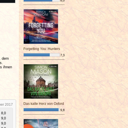
8,0
¯¯¯¯¯¯¯¯¯¯¯¯¯¯¯¯¯¯¯¯¯¯¯¯
Forgetting You: Hunters
7,3
l, dem
¯¯¯¯¯¯¯¯¯¯¯¯¯¯¯¯¯¯¯¯¯¯¯¯
s.
s ihnen
Das kalte Herz von Oxford
ber 2017
9,8
8,0
¯¯¯¯¯¯¯¯¯¯¯¯¯¯¯¯¯¯¯¯¯¯¯¯
9,0
9,0