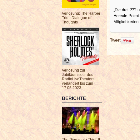
„Die drei ??? 
Verlosung: The Harper
Hercule-Poirot
Trio - Dialogue of
Möglichkeiten 
Thoughts
Tweet
Verlosung zur
Jubiläumstour des
RadioLiveTheaters
verlängert bis zum
17.05.2023
BERICHTE
The Pineapple Thief: It