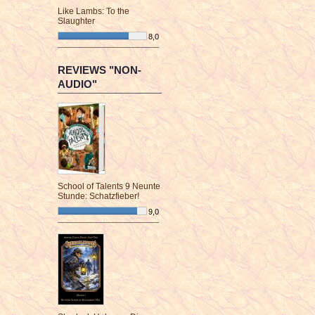
Like Lambs: To the
Slaughter
8,0
¯¯¯¯¯¯¯¯¯¯¯¯¯¯¯¯¯¯¯¯¯¯¯¯
REVIEWS "NON-
AUDIO"
School of Talents 9 Neunte
Stunde: Schatzfieber!
9,0
¯¯¯¯¯¯¯¯¯¯¯¯¯¯¯¯¯¯¯¯¯¯¯¯