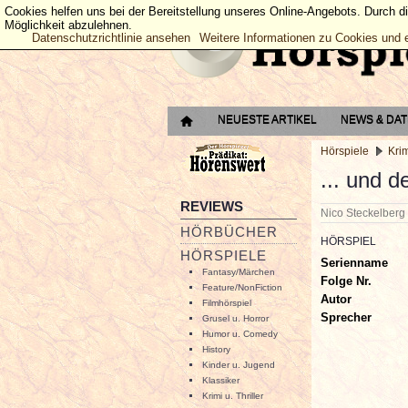
Cookies helfen uns bei der Bereitstellung unseres Online-Angebots. Durch d
Möglichkeit abzulehnen.
Datenschutzrichtlinie ansehen
Weitere Informationen zu Cookies und 
NEUESTE ARTIKEL
NEWS & DA
Hörspiele
Krim
... und d
REVIEWS
Nico Steckelber
HÖRBÜCHER
HÖRSPIEL
HÖRSPIELE
Serienname
Fantasy/Märchen
Folge Nr.
Feature/NonFiction
Autor
Filmhörspiel
Sprecher
Grusel u. Horror
Humor u. Comedy
History
Kinder u. Jugend
Klassiker
Krimi u. Thriller