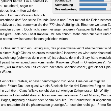
Soundtrack
 gebucht hatten. Ein Aufenthalt in
Aufmachung
n Luxushotel, sogar ein
Gesamtwertung
t es hier, mitten auf den
 dann kam ein Wasserrohrbruch
urzerhand darf Bob seine Freunde Justus und Peter mit auf die Reise nehme
etektiven so ist, bemerken die drei ??? eine Auffälligkeit: Einer der weiteren 
wunden zu sein. Doch nicht einem einzigen anderen Passagier fällt das auf! 
die gute Seele des Coast Imperial, Mr. Arbuthnott, steht ihnen zur Seite und ö
ie normalerweise verschlossen geblieben wären.
Buchna sucht sich ein Setting aus, das phasenweise leicht überzeichnet wirkt
 einem Zug? Gibt es so etwas tatsächlich? However, es wirkt sehr phantasti
zeichnung (sofern es denn eine ist) ist schade, denn die Story hätte wunder
und passt hervorragend zum kommenden Kinokrimi „Mord im Orientexpress“. V
alität („Wir müssen den Fall vor dem nächsten Bahnhof lösen!“) gibt dieser Epi
e Würze.
t ein toller Erzähler, er passt hervorragend zur Serie. Eine der wichtigsten
richt Eckart Dux, der quasi wie ein Sidekick für die drei Detektive fungiert. I
ihn zu hören. Claus Wilcke spricht den schwierigen Zeitgenossen Mr. Whitty,
ekannte Hörspiel-Allstars zu hören wie beispielsweise Robert Missler, Wolfg
 Pages, Ingeborg Kallweit oder Achim Schülke. Der Soundtrack ist angenehm
und unterstreicht die phasenweise gruselige Atmosphäre recht gut. Prima So