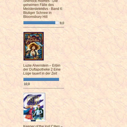
Sherlock Holmes - Die
geheimen Fälle des
Meisterdetektivs - Band 6:
Blutiger Schnee in
Bloomsbury Hill
9,0
¯¯¯¯¯¯¯¯¯¯¯¯¯¯¯¯¯¯¯¯¯¯¯¯
Luzie Alvenstein – Erbin
der Duftapotheke 2 Eine
Lüge lauert in der Zeit
10,0
¯¯¯¯¯¯¯¯¯¯¯¯¯¯¯¯¯¯¯¯¯¯¯¯
Keeper of the lost Cities –