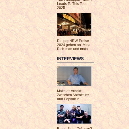
Leads To This Tour
2025
Die popNRW-Preise
2024 gehen an: Mina
Rich-man und maïa
INTERVIEWS
Matthias Arnold:
Zwischen Abenteuer
und Popkultur
Roine Stolt - "We can’t