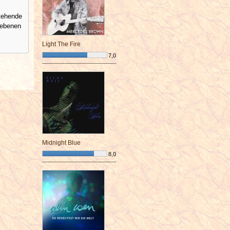
stehende
gebenen
Light The Fire
7,0
¯¯¯¯¯¯¯¯¯¯¯¯¯¯¯¯¯¯¯¯¯¯¯¯
Midnight Blue
8,0
¯¯¯¯¯¯¯¯¯¯¯¯¯¯¯¯¯¯¯¯¯¯¯¯