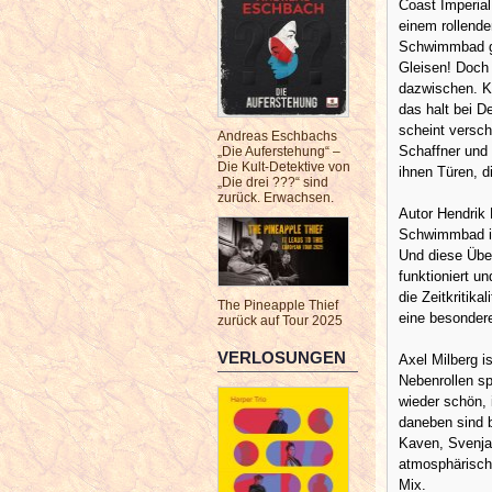
Coast Imperial
einem rollende
Schwimmbad gib
Gleisen! Doch
dazwischen. K
das halt bei D
scheint versch
Andreas Eschbachs
Schaffner und 
„Die Auferstehung“ –
Die Kult-Detektive von
ihnen Türen, d
„Die drei ???“ sind
zurück. Erwachsen.
Autor Hendrik 
Schwimmbad in
Und diese Über
funktioniert 
die Zeitkritik
The Pineapple Thief
eine besonder
zurück auf Tour 2025
VERLOSUNGEN
Axel Milberg is
Nebenrollen sp
wieder schön, 
daneben sind b
Kaven, Svenja
atmosphärisch 
Mix.