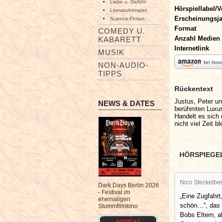
Liebe u. Gefühl
Hörspiellabel/V
Literaturhörspiel
Erscheinungsj
Science-Fiction
Format
COMEDY U.
Anzahl Medien
KABARETT
Internetlink
MUSIK
NON-AUDIO-
TIPPS
Rückentext
Justus, Peter un
NEWS & DATES
berühmten Luxus
Handelt es sich
nicht viel Zeit 
HÖRSPIEGE
Nico Steckelbe
Dark Days Berlin 2026
- Festival im
„Eine Zugfahrt,
ehemaligen
schön…“, das 
Stummfilmkino
Bobs Eltern, a