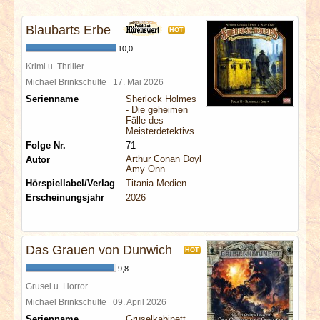
INTERVIEWS
Blaubarts Erbe
HOT
SPECIALS
10,0
Krimi u. Thriller
REDAKTION
Michael Brinkschulte
17. Mai 2026
Serienname
Sherlock Holmes
- Die geheimen
LINKS
Fälle des
Meisterdetektivs
Folge Nr.
71
ARCHIV
Arthur Conan Doyle
Autor
Amy Onn
Hörspiellabel/Verlag
Titania Medien
Erscheinungsjahr
2026
Das Grauen von Dunwich
HOT
9,8
Grusel u. Horror
Michael Brinkschulte
09. April 2026
Serienname
Gruselkabinett