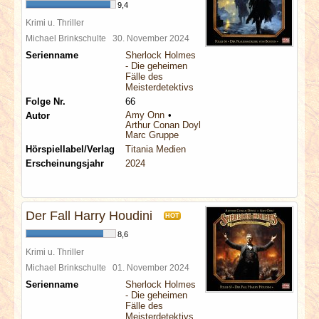
9,4
Krimi u. Thriller
Michael Brinkschulte
30. November 2024
Serienname
Sherlock Holmes
- Die geheimen
Fälle des
Meisterdetektivs
Folge Nr.
66
Amy Onn
Autor
Arthur Conan Doyle
Marc Gruppe
Hörspiellabel/Verlag
Titania Medien
Erscheinungsjahr
2024
Der Fall Harry Houdini
HOT
8,6
Krimi u. Thriller
Michael Brinkschulte
01. November 2024
Serienname
Sherlock Holmes
- Die geheimen
Fälle des
Meisterdetektivs