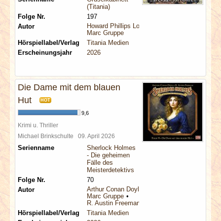
(Titania)
Folge Nr.
197
Howard Phillips Lovecraft
Autor
Marc Gruppe
Hörspiellabel/Verlag
Titania Medien
Erscheinungsjahr
2026
Die Dame mit dem blauen
Hut
HOT
9,6
Krimi u. Thriller
Michael Brinkschulte
09. April 2026
Serienname
Sherlock Holmes
- Die geheimen
Fälle des
Meisterdetektivs
Folge Nr.
70
Arthur Conan Doyle
Autor
Marc Gruppe
R. Austin Freeman
Hörspiellabel/Verlag
Titania Medien