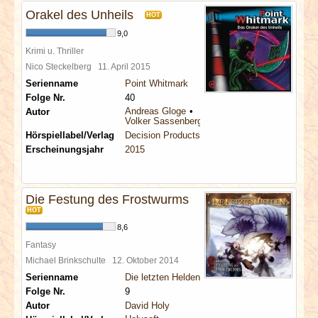
Orakel des Unheils
HOT
9,0
Krimi u. Thriller
Nico Steckelberg
11. April 2015
Serienname
Point Whitmark
Folge Nr.
40
Andreas Gloge
Autor
Volker Sassenberg
Hörspiellabel/Verlag
Decision Products
Erscheinungsjahr
2015
Die Festung des Frostwurms
HOT
8,6
Fantasy
Michael Brinkschulte
12. Oktober 2014
Serienname
Die letzten Helden
Folge Nr.
9
Autor
David Holy