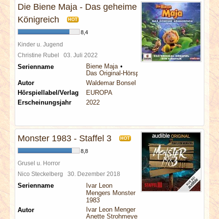
Die Biene Maja - Das geheime
Königreich
HOT
8,4
Kinder u. Jugend
Christine Rubel
03. Juli 2022
Biene Maja
Serienname
Das Original-Hörspiel zum Film
Autor
Waldemar Bonsel
Hörspiellabel/Verlag
EUROPA
Erscheinungsjahr
2022
Monster 1983 - Staffel 3
HOT
8,8
Grusel u. Horror
Nico Steckelberg
30. Dezember 2018
Serienname
Ivar Leon
Mengers Monster
1983
Ivar Leon Menger
Autor
Anette Strohmeyer