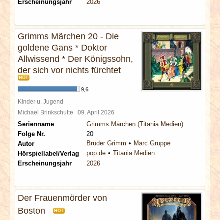
Erscheinungsjahr
2026
Grimms Märchen 20 - Die
goldene Gans * Doktor
Allwissend * Der Königssohn,
der sich vor nichts fürchtet
HOT
9,6
Kinder u. Jugend
Michael Brinkschulte
09. April 2026
Serienname
Grimms Märchen (Titania Medien)
Folge Nr.
20
Brüder Grimm
Marc Gruppe
Autor
pop.de
Titania Medien
Hörspiellabel/Verlag
Erscheinungsjahr
2026
Der Frauenmörder von
Boston
HOT