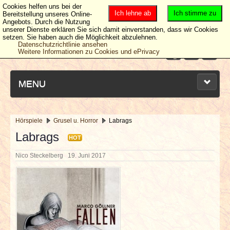
Cookies helfen uns bei der
Ich lehne ab
Ich stimme zu
Bereitstellung unseres Online-
Angebots. Durch die Nutzung
unserer Dienste erklären Sie sich damit einverstanden, dass wir Cookies
setzen. Sie haben auch die Möglichkeit abzulehnen.
Datenschutzrichtlinie ansehen
Weitere Informationen zu Cookies und ePrivacy
MENU
Hörspiele
Grusel u. Horror
Labrags
NEUESTE ARTIKEL
Labrags
HOT
Nico Steckelberg
19. Juni 2017
NEWS & DATES
BERICHTE
VERLOSUNGEN