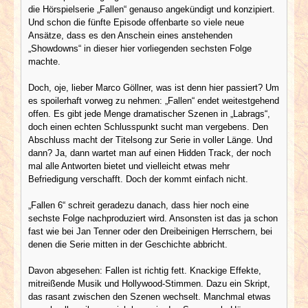
die Hörspielserie „Fallen“ genauso angekündigt und konzipiert.
Und schon die fünfte Episode offenbarte so viele neue
Ansätze, dass es den Anschein eines anstehenden
„Showdowns“ in dieser hier vorliegenden sechsten Folge
machte.
Doch, oje, lieber Marco Göllner, was ist denn hier passiert? Um
es spoilerhaft vorweg zu nehmen: „Fallen“ endet weitestgehend
offen. Es gibt jede Menge dramatischer Szenen in „Labrags“,
doch einen echten Schlusspunkt sucht man vergebens. Den
Abschluss macht der Titelsong zur Serie in voller Länge. Und
dann? Ja, dann wartet man auf einen Hidden Track, der noch
mal alle Antworten bietet und vielleicht etwas mehr
Befriedigung verschafft. Doch der kommt einfach nicht.
„Fallen 6“ schreit geradezu danach, dass hier noch eine
sechste Folge nachproduziert wird. Ansonsten ist das ja schon
fast wie bei Jan Tenner oder den Dreibeinigen Herrschern, bei
denen die Serie mitten in der Geschichte abbricht.
Davon abgesehen: Fallen ist richtig fett. Knackige Effekte,
mitreißende Musik und Hollywood-Stimmen. Dazu ein Skript,
das rasant zwischen den Szenen wechselt. Manchmal etwas