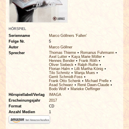
INTERVIEWS
SPECIALS
HÖRSPIEL
REDAKTION
Serienname
Marco Göllners 'Fallen'
Folge Nr.
5
Autor
Marco Göllner
LINKS
Thomas Thieme
Romanus Fuhrmann
Sprecher
Axel Lutter
Kaya Marie Möller
Hennes Bender
Frank Röth
ARCHIV
Oliver Siebeck
Ralph Ruthe
Florian Halm
Lilli Martha König
Tilo Schmitz
Wanja Mues
Gerrit Schmidt-Foss
Frank Otto Schenk
Michael Prelle
Asad Schwarz
René Dawn-Claude
Bodo Wolf
Marieke Oeffinger
Hörspiellabel/Verlag
IMAGA
Erscheinungsjahr
2017
Format
CD
Anzahl Medien
1