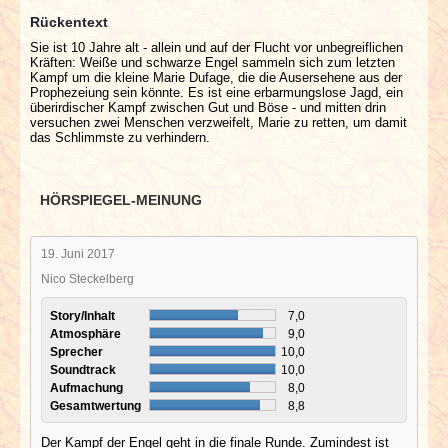
Rückentext
Sie ist 10 Jahre alt - allein und auf der Flucht vor unbegreiflichen
Kräften: Weiße und schwarze Engel sammeln sich zum letzten
Kampf um die kleine Marie Dufage, die die Ausersehene aus der
Prophezeiung sein könnte. Es ist eine erbarmungslose Jagd, ein
überirdischer Kampf zwischen Gut und Böse - und mitten drin
versuchen zwei Menschen verzweifelt, Marie zu retten, um damit
das Schlimmste zu verhindern.
HÖRSPIEGEL-MEINUNG
19. Juni 2017
Nico Steckelberg
Story/Inhalt
7,0
Atmosphäre
9,0
Sprecher
10,0
Soundtrack
10,0
Aufmachung
8,0
Gesamtwertung
8,8
Der Kampf der Engel geht in die finale Runde. Zumindest ist