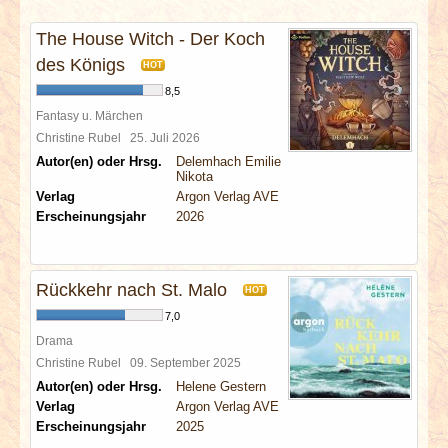
INTERVIEWS
The House Witch - Der Koch
SPECIALS
des Königs
HOT
8,5
REDAKTION
Fantasy u. Märchen
Christine Rubel
25. Juli 2026
Autor(en) oder Hrsg.
Delemhach Emilie
LINKS
Nikota
Verlag
Argon Verlag AVE
ARCHIV
Erscheinungsjahr
2026
Rückkehr nach St. Malo
HOT
7,0
Drama
Christine Rubel
09. September 2025
Autor(en) oder Hrsg.
Helene Gestern
Verlag
Argon Verlag AVE
Erscheinungsjahr
2025