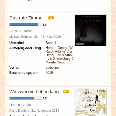
Das rote Zimmer
HOT
8,8
Grusel u. Horror
Michael Brinkschulte
11. März 2020
Untertitel
Band 1
Herbert George Wells
Autor(en) oder Hrsg.
Ralph Adams Cram
Henry Ferris Arnold
Irvin Shrewsbury Cobb
Mearle Prout
Verlag
audiolino
Erscheinungsjahr
2019
Wir zwei ein Leben lang
HOT
7,5
Liebe u. Gefühl
Astrid Daniels
21. November 2019