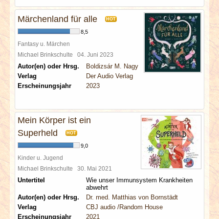
Märchenland für alle
HOT
8,5
Fantasy u. Märchen
Michael Brinkschulte
04. Juni 2023
Autor(en) oder Hrsg.
Boldizsár M. Nagy
Verlag
Der Audio Verlag
Erscheinungsjahr
2023
Mein Körper ist ein
Superheld
HOT
9,0
Kinder u. Jugend
Michael Brinkschulte
30. Mai 2021
Untertitel
Wie unser Immunsystem Krankheiten
abwehrt
Autor(en) oder Hrsg.
Dr. med. Matthias von Bornstädt
Verlag
CBJ audio /Random House
Erscheinungsjahr
2021