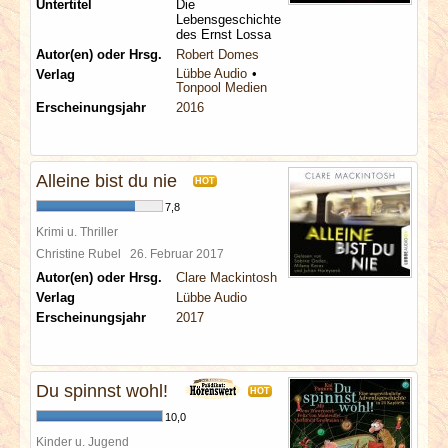
Untertitel
Die
Lebensgeschichte
des Ernst Lossa
Autor(en) oder Hrsg.
Robert Domes
Lübbe Audio
Verlag
Tonpool Medien
Erscheinungsjahr
2016
Alleine bist du nie
HOT
7,8
Krimi u. Thriller
Christine Rubel
26. Februar 2017
Autor(en) oder Hrsg.
Clare Mackintosh
Verlag
Lübbe Audio
Erscheinungsjahr
2017
Du spinnst wohl!
HOT
10,0
Kinder u. Jugend