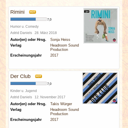
INTERVIEWS
Rimini
HOT
SPECIALS
7,0
Humor u. Comedy
REDAKTION
Astrid Daniels
28. März 2018
Autor(en) oder Hrsg.
Sonja Heiss
Verlag
Headroom Sound
LINKS
Production
Erscheinungsjahr
2017
ARCHIV
Der Club
HOT
7,0
Kinder u. Jugend
Astrid Daniels
12. November 2017
Autor(en) oder Hrsg.
Takis Würger
Verlag
Headroom Sound
Production
Erscheinungsjahr
2017