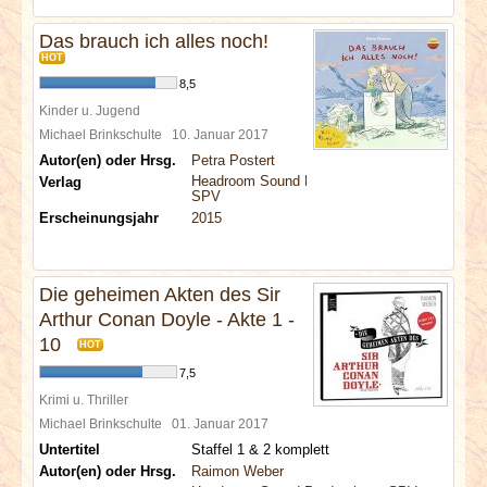
Das brauch ich alles noch!
HOT
8,5
Kinder u. Jugend
Michael Brinkschulte
10. Januar 2017
Autor(en) oder Hrsg.
Petra Postert
Headroom Sound Production
Verlag
SPV
Erscheinungsjahr
2015
Die geheimen Akten des Sir
Arthur Conan Doyle - Akte 1 -
10
HOT
7,5
Krimi u. Thriller
Michael Brinkschulte
01. Januar 2017
Untertitel
Staffel 1 & 2 komplett
Autor(en) oder Hrsg.
Raimon Weber