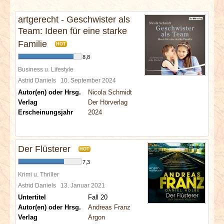
INTERVIEWS
artgerecht - Geschwister als
Team: Ideen für eine starke
SPECIALS
Familie
HOT
REDAKTION
8,8
Business u. Lifestyle
Astrid Daniels
10. September 2024
LINKS
Autor(en) oder Hrsg.
Nicola Schmidt
Verlag
Der Hörverlag
ARCHIV
Erscheinungsjahr
2024
Der Flüsterer
HOT
7,3
Krimi u. Thriller
Astrid Daniels
13. Januar 2021
Untertitel
Fall 20
Autor(en) oder Hrsg.
Andreas Franz
Verlag
Argon