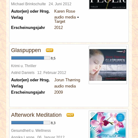
Michael Brinkschulte
24. Juni 2012
Autor(en) oder Hrsg.
Karen Rose
audio media
Verlag
Target
Erscheinungsjahr
2012
Glaspuppen
HOT
8,5
Krimi u. Thriller
Astrid Daniels
12. Februar 2012
Autor(en) oder Hrsg.
Jorun Thørring
Verlag
audio media
Erscheinungsjahr
2009
Afterwork Meditation
HOT
8,3
Gesundheit u. Wellness
Annika Lange
06. Januar 2012