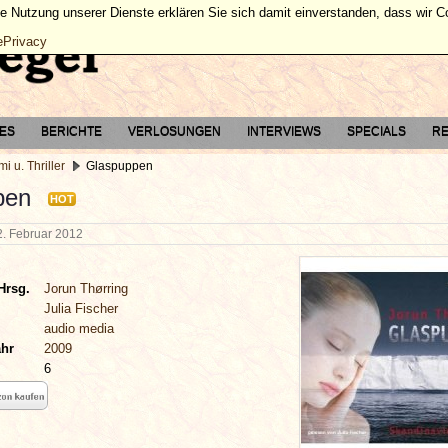
ie Nutzung unserer Dienste erklären Sie sich damit einverstanden, dass wir 
ePrivacy
TES
BERICHTE
VERLOSUNGEN
INTERVIEWS
SPECIALS
RE
mi u. Thriller
Glaspuppen
pen
HOT
2. Februar 2012
Hrsg.
Jorun Thørring
Julia Fischer
audio media
ahr
2009
6