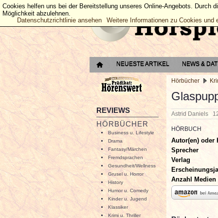
Cookies helfen uns bei der Bereitstellung unseres Online-Angebots. Durch d
Möglichkeit abzulehnen.
Datenschutzrichtlinie ansehen
Weitere Informationen zu Cookies und 
NEUESTE ARTIKEL
NEWS & DA
Hörbücher
Kri
Glaspup
REVIEWS
Astrid Daniels
1
HÖRBÜCHER
HÖRBUCH
Business u. Lifestyle
Autor(en) oder 
Drama
Sprecher
Fantasy/Märchen
Fremdsprachen
Verlag
Gesundheit/Wellness
Erscheinungsj
Grusel u. Horror
Anzahl Medien
History
Humor u. Comedy
Kinder u. Jugend
Klassiker
Krimi u. Thriller