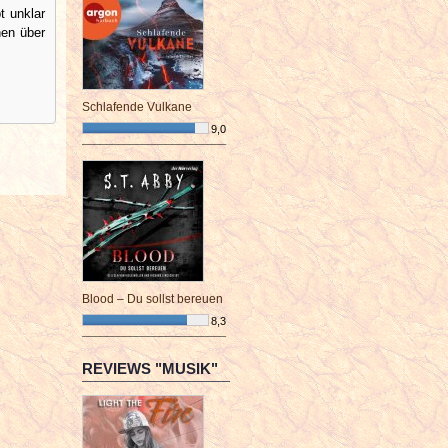
t unklar
nen über
Schlafende Vulkane
9,0
¯¯¯¯¯¯¯¯¯¯¯¯¯¯¯¯¯¯¯¯¯¯¯¯
Blood – Du sollst bereuen
8,3
¯¯¯¯¯¯¯¯¯¯¯¯¯¯¯¯¯¯¯¯¯¯¯¯
REVIEWS "MUSIK"