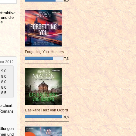
8,0
¯¯¯¯¯¯¯¯¯¯¯¯¯¯¯¯¯¯¯¯¯¯¯¯
ttraktive
 und die
ie
Forgetting You: Hunters
7,3
uar 2012
¯¯¯¯¯¯¯¯¯¯¯¯¯¯¯¯¯¯¯¯¯¯¯¯
9,0
9,0
8,0
8,0
8,5
rchiert.
Das kalte Herz von Oxford
s Romans
9,8
¯¯¯¯¯¯¯¯¯¯¯¯¯¯¯¯¯¯¯¯¯¯¯¯
tlungen
amen und