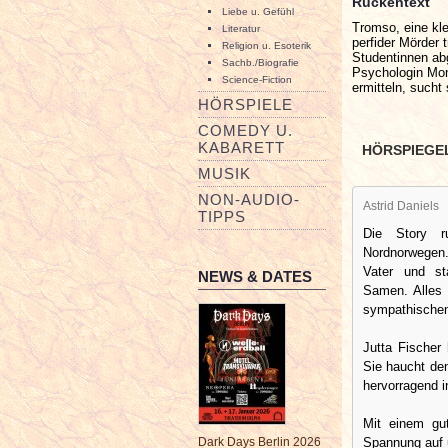
Rückentext
Liebe u. Gefühl
Tromso, eine kl
Literatur
perfider Mörder 
Religion u. Esoterik
Studentinnen ab
Sachb./Biografie
Psychologin Mon
Science-Fiction
ermitteln, sucht
HÖRSPIELE
COMEDY U.
KABARETT
HÖRSPIEGE
MUSIK
NON-AUDIO-
Astrid Daniels
TIPPS
Die Story r
Nordnorwegen. 
Vater und s
NEWS & DATES
Samen. Alles 
sympathische
Jutta Fischer
Sie haucht de
hervorragend in
Mit einem gu
Spannung auf u
Dark Days Berlin 2026