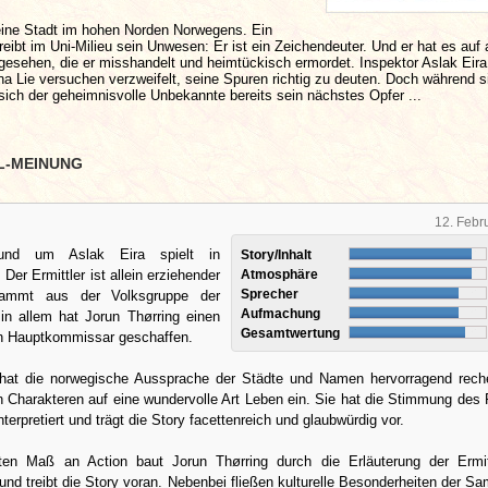
eine Stadt im hohen Norden Norwegens. Ein
treibt im Uni-Milieu sein Unwesen: Er ist ein Zeichendeuter. Und er hat es auf a
gesehen, die er misshandelt und heimtückisch ermordet. Inspektor Aslak Eira
a Lie versuchen verzweifelt, seine Spuren richtig zu deuten. Doch während s
 sich der geheimnisvolle Unbekannte bereits sein nächstes Opfer ...
L-MEINUNG
12. Febr
und um Aslak Eira spielt in
Story/Inhalt
Der Ermittler ist allein erziehender
Atmosphäre
Sprecher
tammt aus der Volksgruppe der
Aufmachung
in allem hat Jorun Thørring einen
Gesamtwertung
n Hauptkommissar geschaffen.
 hat die norwegische Aussprache der Städte und Namen hervorragend reche
n Charakteren auf eine wundervolle Art Leben ein. Sie hat die Stimmung de
terpretiert und trägt die Story facettenreich und glaubwürdig vor.
ten Maß an Action baut Jorun Thørring durch die Erläuterung der Ermit
nd treibt die Story voran. Nebenbei fließen kulturelle Besonderheiten der S