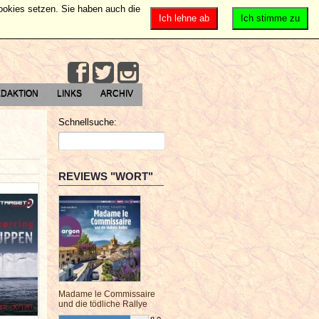
Cookies setzen. Sie haben auch die
Ich lehne ab
Ich stimme zu
DAKTION
LINKS
ARCHIV
Schnellsuche:
REVIEWS "WORT"
Madame le Commissaire
und die tödliche Rallye