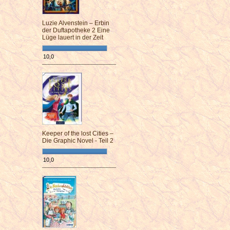
Luzie Alvenstein – Erbin
der Duftapotheke 2 Eine
Lüge lauert in der Zeit
10,0
¯¯¯¯¯¯¯¯¯¯¯¯¯¯¯¯¯¯¯¯¯¯¯¯
Keeper of the lost Cities –
Die Graphic Novel - Teil 2
10,0
¯¯¯¯¯¯¯¯¯¯¯¯¯¯¯¯¯¯¯¯¯¯¯¯