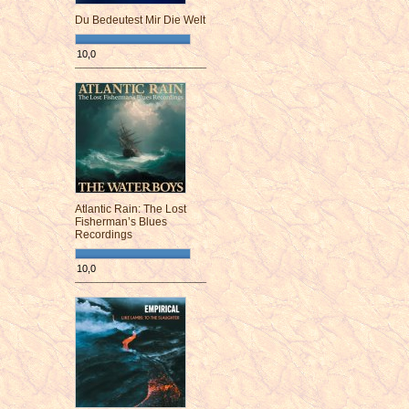
Du Bedeutest Mir Die Welt
10,0
¯¯¯¯¯¯¯¯¯¯¯¯¯¯¯¯¯¯¯¯¯¯¯¯
Atlantic Rain: The Lost
Fisherman’s Blues
Recordings
10,0
¯¯¯¯¯¯¯¯¯¯¯¯¯¯¯¯¯¯¯¯¯¯¯¯