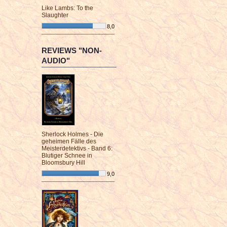
Like Lambs: To the
Slaughter
8,0
¯¯¯¯¯¯¯¯¯¯¯¯¯¯¯¯¯¯¯¯¯¯¯¯
REVIEWS "NON-
AUDIO"
Sherlock Holmes - Die
geheimen Fälle des
Meisterdetektivs - Band 6:
Blutiger Schnee in
Bloomsbury Hill
9,0
¯¯¯¯¯¯¯¯¯¯¯¯¯¯¯¯¯¯¯¯¯¯¯¯