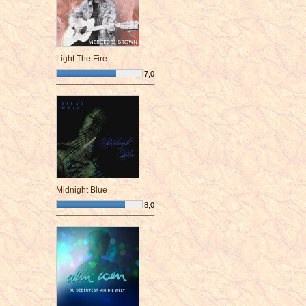
Light The Fire
7,0
¯¯¯¯¯¯¯¯¯¯¯¯¯¯¯¯¯¯¯¯¯¯¯¯
Midnight Blue
8,0
¯¯¯¯¯¯¯¯¯¯¯¯¯¯¯¯¯¯¯¯¯¯¯¯