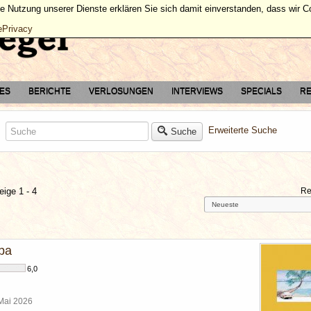
ie Nutzung unserer Dienste erklären Sie sich damit einverstanden, dass wir 
ePrivacy
TES
BERICHTE
VERLOSUNGEN
INTERVIEWS
SPECIALS
RE
Erweiterte Suche
Suche
eige 1 - 4
Re
ba
6,0
 Mai 2026