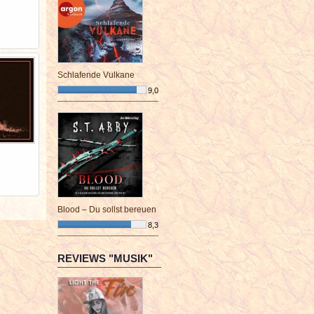
Schlafende Vulkane
9,0
¯¯¯¯¯¯¯¯¯¯¯¯¯¯¯¯¯¯¯¯¯¯¯¯
Blood – Du sollst bereuen
8,3
¯¯¯¯¯¯¯¯¯¯¯¯¯¯¯¯¯¯¯¯¯¯¯¯
REVIEWS "MUSIK"