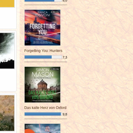
8,0
¯¯¯¯¯¯¯¯¯¯¯¯¯¯¯¯¯¯¯¯¯¯¯¯
Forgetting You: Hunters
7,3
¯¯¯¯¯¯¯¯¯¯¯¯¯¯¯¯¯¯¯¯¯¯¯¯
Das kalte Herz von Oxford
9,8
¯¯¯¯¯¯¯¯¯¯¯¯¯¯¯¯¯¯¯¯¯¯¯¯