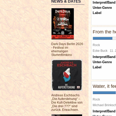
NEWS & DATES
Interpret/Band
Unter-Genre
Label
From the h
Dark Days Berlin 2026
Rock
- Festival im
Ecke Buck
11.
ehemaligen
Stummfilmkino
Interpret/Band
Unter-Genre
Label
Water, it fe
Andreas Eschbachs
„Die Auferstehung“ –
Rock
Die Kult-Detektive von
Michael Brinks
„Die drei ???“ sind
zurück. Erwachsen.
Interpret/Band