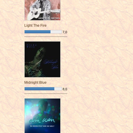
Light The Fire
7,0
¯¯¯¯¯¯¯¯¯¯¯¯¯¯¯¯¯¯¯¯¯¯¯¯
Midnight Blue
8,0
¯¯¯¯¯¯¯¯¯¯¯¯¯¯¯¯¯¯¯¯¯¯¯¯