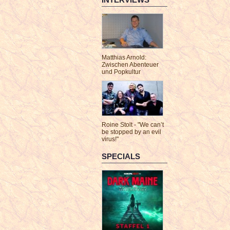
Matthias Arnold:
Zwischen Abenteuer
und Popkultur
Roine Stolt - "We can’t
be stopped by an evil
virus!"
SPECIALS