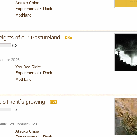
Atsuko Chiba
Experimental
Rock
Mothland
eights of our Pastureland
HOT
6,0
 Januar 2025
Yoo Doo Right
Experimental
Rock
Mothland
els like it´s growing
HOT
7,0
chulte
29. Januar 2023
Atsuko Chiba