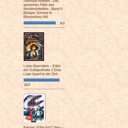
Sherlock Holmes - Die
geheimen Fälle des
Meisterdetektivs - Band 6:
Blutiger Schnee in
Bloomsbury Hill
9,0
¯¯¯¯¯¯¯¯¯¯¯¯¯¯¯¯¯¯¯¯¯¯¯¯
Luzie Alvenstein – Erbin
der Duftapotheke 2 Eine
Lüge lauert in der Zeit
10,0
¯¯¯¯¯¯¯¯¯¯¯¯¯¯¯¯¯¯¯¯¯¯¯¯
Keeper of the lost Cities –