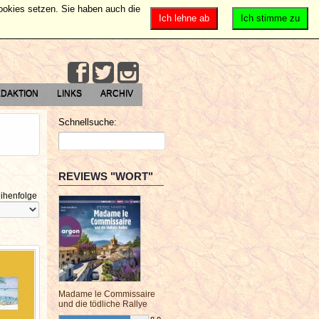
Cookies setzen. Sie haben auch die
Ich lehne ab
Ich stimme zu
DAKTION
LINKS
ARCHIV
Schnellsuche:
REVIEWS "WORT"
ihenfolge
Madame le Commissaire
und die tödliche Rallye