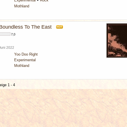
Experimental
Rock
Mothland
Boundless To The East
HOT
7,0
 Juni 2022
Yoo Doo Right
Experimental
Mothland
eige 1 - 4