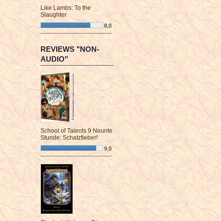
Like Lambs: To the
Slaughter
8,0
¯¯¯¯¯¯¯¯¯¯¯¯¯¯¯¯¯¯¯¯¯¯¯¯
REVIEWS "NON-
AUDIO"
School of Talents 9 Neunte
Stunde: Schatzfieber!
9,0
¯¯¯¯¯¯¯¯¯¯¯¯¯¯¯¯¯¯¯¯¯¯¯¯