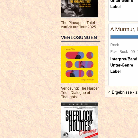
Unter-Genre
Label
The Pineapple Thief
zurück auf Tour 2025
A Murmur, 
VERLOSUNGEN
Rock
Ecke Buck
09.
Interpret/Band
Unter-Genre
Label
Verlosung: The Harper
4 Ergebnisse - z
Trio - Dialogue of
Thoughts