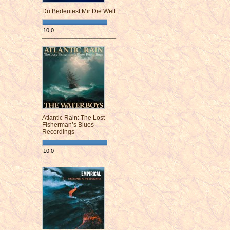
Du Bedeutest Mir Die Welt
10,0
¯¯¯¯¯¯¯¯¯¯¯¯¯¯¯¯¯¯¯¯¯¯¯¯
Atlantic Rain: The Lost
Fisherman’s Blues
Recordings
10,0
¯¯¯¯¯¯¯¯¯¯¯¯¯¯¯¯¯¯¯¯¯¯¯¯