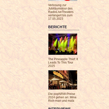
Verlosung zur
Jubiläumstour des
RadioLiveTheaters
verlängert bis zum
17.05.2023
BERICHTE
The Pineapple Thief: It
Leads To This Tour
2025
Die popNRW-Preise
2024 gehen an: Mina
Rich-man und maïa
INTERVIEWS