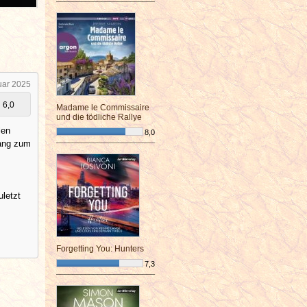
¯¯¯¯¯¯¯¯¯¯¯¯¯¯¯¯¯¯¯¯¯¯¯¯
uar 2025
6,0
Madame le Commissaire
und die tödliche Rallye
len
8,0
Hang zum
¯¯¯¯¯¯¯¯¯¯¯¯¯¯¯¯¯¯¯¯¯¯¯¯
uletzt
Forgetting You: Hunters
7,3
¯¯¯¯¯¯¯¯¯¯¯¯¯¯¯¯¯¯¯¯¯¯¯¯