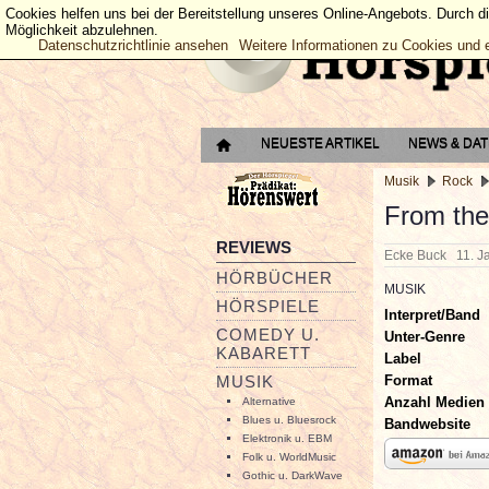
Cookies helfen uns bei der Bereitstellung unseres Online-Angebots. Durch d
Möglichkeit abzulehnen.
Datenschutzrichtlinie ansehen
Weitere Informationen zu Cookies und 
NEUESTE ARTIKEL
NEWS & DA
Musik
Rock
From the
REVIEWS
Ecke Buck
11. 
HÖRBÜCHER
MUSIK
HÖRSPIELE
Interpret/Band
COMEDY U.
Unter-Genre
KABARETT
Label
Format
MUSIK
Anzahl Medien
Alternative
Blues u. Bluesrock
Bandwebsite
Elektronik u. EBM
Folk u. WorldMusic
Gothic u. DarkWave