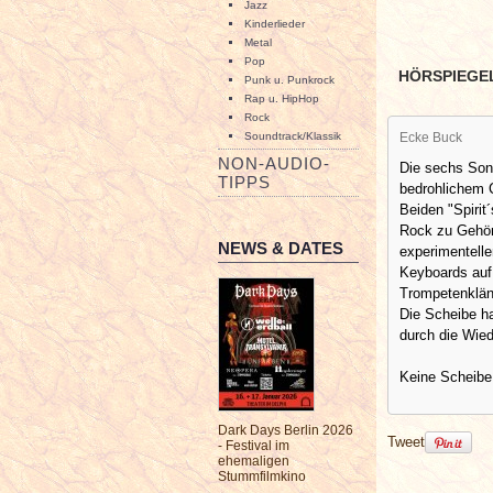
Jazz
Kinderlieder
Metal
Pop
HÖRSPIEGE
Punk u. Punkrock
Rap u. HipHop
Rock
Soundtrack/Klassik
Ecke Buck
NON-AUDIO-
Die sechs Son
TIPPS
bedrohlichem 
Beiden "Spirit
Rock zu Gehör,
NEWS & DATES
experimentell
Keyboards auf,
Trompetenklän
Die Scheibe hat
durch die Wie
Keine Scheibe,
Dark Days Berlin 2026
Tweet
- Festival im
ehemaligen
Stummfilmkino