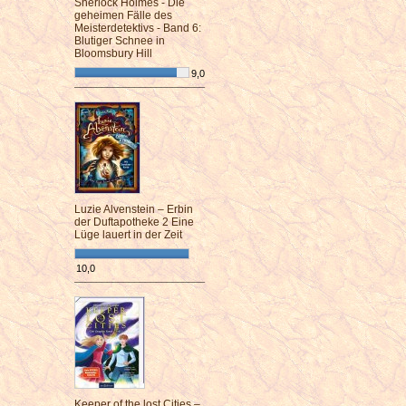
Sherlock Holmes - Die
geheimen Fälle des
Meisterdetektivs - Band 6:
Blutiger Schnee in
Bloomsbury Hill
9,0
¯¯¯¯¯¯¯¯¯¯¯¯¯¯¯¯¯¯¯¯¯¯¯¯
Luzie Alvenstein – Erbin
der Duftapotheke 2 Eine
Lüge lauert in der Zeit
10,0
¯¯¯¯¯¯¯¯¯¯¯¯¯¯¯¯¯¯¯¯¯¯¯¯
Keeper of the lost Cities –