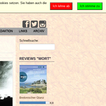
Cookies setzen. Sie haben auch die
Ich lehne ab
Ich stimme zu
DAKTION
LINKS
ARCHIV
Schnellsuche:
REVIEWS "WORT"
Bretonischer Glanz
8,8