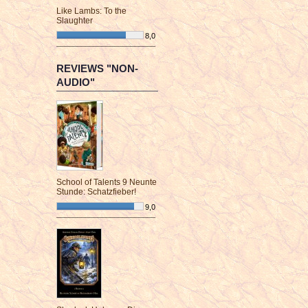
Like Lambs: To the
Slaughter
8,0
¯¯¯¯¯¯¯¯¯¯¯¯¯¯¯¯¯¯¯¯¯¯¯¯
REVIEWS "NON-
AUDIO"
School of Talents 9 Neunte
Stunde: Schatzfieber!
9,0
¯¯¯¯¯¯¯¯¯¯¯¯¯¯¯¯¯¯¯¯¯¯¯¯