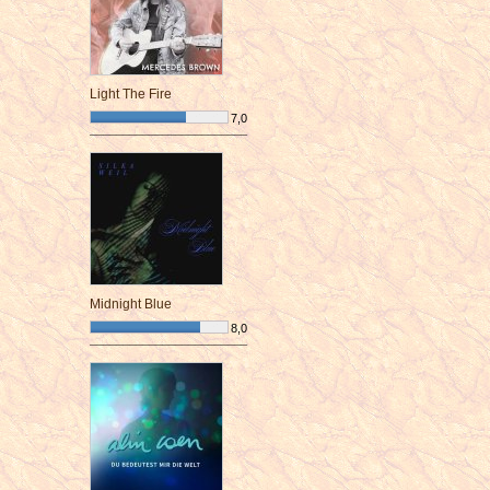
Light The Fire
7,0
¯¯¯¯¯¯¯¯¯¯¯¯¯¯¯¯¯¯¯¯¯¯¯¯
Midnight Blue
8,0
¯¯¯¯¯¯¯¯¯¯¯¯¯¯¯¯¯¯¯¯¯¯¯¯