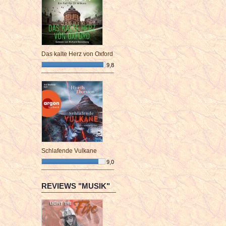
Das kalte Herz von Oxford
9,8
¯¯¯¯¯¯¯¯¯¯¯¯¯¯¯¯¯¯¯¯¯¯¯¯
Schlafende Vulkane
9,0
¯¯¯¯¯¯¯¯¯¯¯¯¯¯¯¯¯¯¯¯¯¯¯¯
REVIEWS "MUSIK"