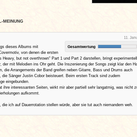
L-MEINUNG
11. Jan
gs dieses Albums mit
Gesamtwertung
Covermotiv, von denen die ersten
´s Heavy, but not overthrown" Part 1 und Part 2 darstellen, bringt experimentel
 der mit Melodien ins Ohr geht. Die Inszenierung der Songs zeigt klar den 
en, die Arrangements der Band greifen neben Gitarre, Bass und Drums auch
 die Sänger Justin Cobor beisteuert. Beim ersten Track sind zudem
ge eingebunden.
 ihre interessanten Seiten, wirkt mir aber partiell sehr langatmig, was nicht z
derholungen aufkommt.
 die ich auf Dauerrotation stellen würde, aber sie tut auch niemandem weh.