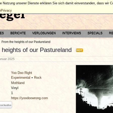
ie Nutzung unserer Dienste erklären Sie sich damit einverstanden, dass wir 
ePrivacy
TES
BERICHTE
VERLOSUNGEN
INTERVIEWS
SPECIALS
RE
From the heights of our Pastureland
 heights of our Pastureland
HOT
Januar 2025
Yoo Doo Right
Experimental
Rock
Mothland
Vinyl
1
https://yoodoowrong.com