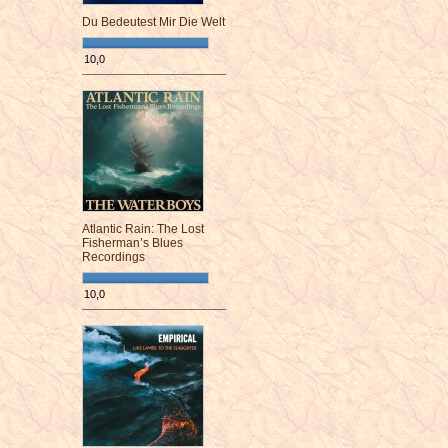
Du Bedeutest Mir Die Welt
10,0
¯¯¯¯¯¯¯¯¯¯¯¯¯¯¯¯¯¯¯¯¯¯¯¯
Atlantic Rain: The Lost
Fisherman’s Blues
Recordings
10,0
¯¯¯¯¯¯¯¯¯¯¯¯¯¯¯¯¯¯¯¯¯¯¯¯