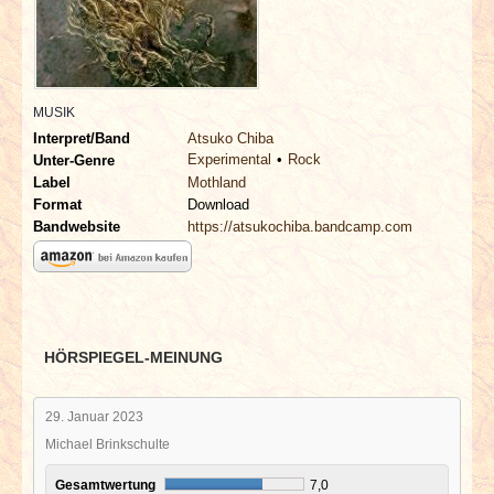
INTERVIEWS
SPECIALS
MUSIK
REDAKTION
Interpret/Band
Atsuko Chiba
Experimental
Rock
Unter-Genre
LINKS
Label
Mothland
Format
Download
Bandwebsite
https://atsukochiba.bandcamp.com
ARCHIV
HÖRSPIEGEL-MEINUNG
29. Januar 2023
Michael Brinkschulte
Gesamtwertung
7,0