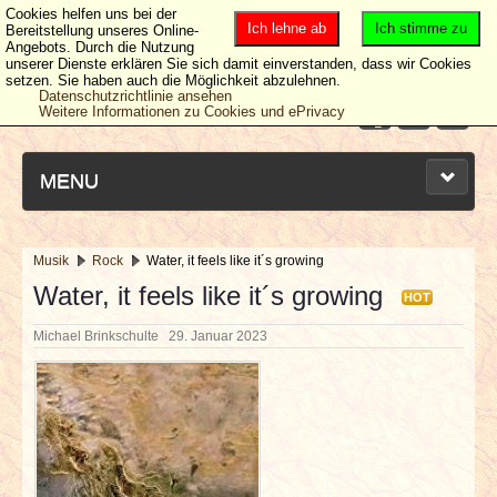
Cookies helfen uns bei der
Ich lehne ab
Ich stimme zu
Bereitstellung unseres Online-
Angebots. Durch die Nutzung
unserer Dienste erklären Sie sich damit einverstanden, dass wir Cookies
setzen. Sie haben auch die Möglichkeit abzulehnen.
Datenschutzrichtlinie ansehen
Weitere Informationen zu Cookies und ePrivacy
MENU
Musik
Rock
Water, it feels like it´s growing
NEUESTE ARTIKEL
Water, it feels like it´s growing
HOT
Michael Brinkschulte
29. Januar 2023
NEWS & DATES
BERICHTE
VERLOSUNGEN