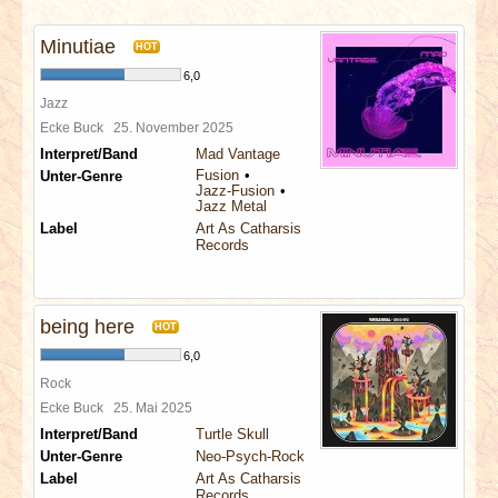
INTERVIEWS
Minutiae
HOT
SPECIALS
6,0
Jazz
REDAKTION
Ecke Buck
25. November 2025
Interpret/Band
Mad Vantage
Fusion
Unter-Genre
LINKS
Jazz-Fusion
Jazz Metal
Label
Art As Catharsis
ARCHIV
Records
being here
HOT
6,0
Rock
Ecke Buck
25. Mai 2025
Interpret/Band
Turtle Skull
Unter-Genre
Neo-Psych-Rock
Label
Art As Catharsis
Records