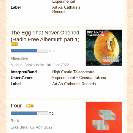
Experimental
Label
Art As Catharsis
Records
The Egg That Never Opened
(Radio Free Albemuth part 1)
HOT
7,0
Alternative
Michael Brinkschulte
06. Juni 2022
Interpret/Band
High Castle Teleorkestra
Experimental
Cinema Italiano
Unter-Genre
Label
Art As Catharsis Records
Four
HOT
7,0
Rock
Ecke Buck
02. April 2022