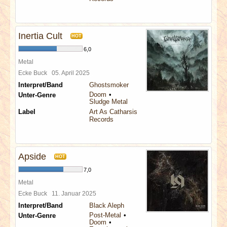
Inertia Cult
HOT
6,0
Metal
Ecke Buck
05. April 2025
Interpret/Band
Ghostsmoker
Doom
Unter-Genre
Sludge Metal
Label
Art As Catharsis
Records
Apside
HOT
7,0
Metal
Ecke Buck
11. Januar 2025
Interpret/Band
Black Aleph
Post-Metal
Unter-Genre
Doom