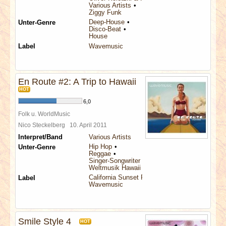
Various Artists
Ziggy Funk
Deep-House
Unter-Genre
Disco-Beat
House
Label
Wavemusic
En Route #2: A Trip to Hawaii
HOT
6,0
Folk u. WorldMusic
Nico Steckelberg
10. April 2011
Interpret/Band
Various Artists
Hip Hop
Unter-Genre
Reggae
Singer-Songwriter
Weltmusik Hawaii
California Sunset Records
Label
Wavemusic
Smile Style 4
HOT