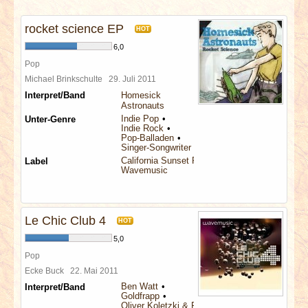
INTERVIEWS
rocket science EP
HOT
SPECIALS
6,0
Pop
REDAKTION
Michael Brinkschulte
29. Juli 2011
Interpret/Band
Homesick
Astronauts
LINKS
Indie Pop
Unter-Genre
Indie Rock
Pop-Balladen
Singer-Songwriter
ARCHIV
California Sunset Records
Label
Wavemusic
Le Chic Club 4
HOT
5,0
Pop
Ecke Buck
22. Mai 2011
Ben Watt
Interpret/Band
Goldfrapp
Oliver Koletzki & Fran