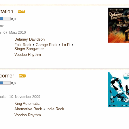
tation
HOT
8,0
sic
rg
07. März 2010
Delaney Davidson
Folk-Rock
Garage Rock
Lo-Fi
Singer-Songwriter
Voodoo Rhythm
 corner
HOT
8,0
chulte
10. November 2009
King Automatic
Alternative Rock
Indie Rock
Voodoo Rhythm