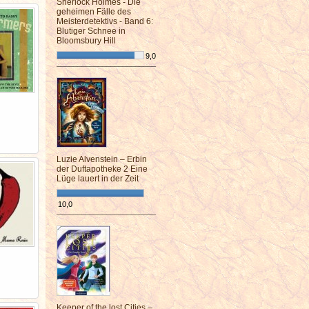
Sherlock Holmes - Die
geheimen Fälle des
Meisterdetektivs - Band 6:
Blutiger Schnee in
Bloomsbury Hill
9,0
¯¯¯¯¯¯¯¯¯¯¯¯¯¯¯¯¯¯¯¯¯¯¯¯
Luzie Alvenstein – Erbin
der Duftapotheke 2 Eine
Lüge lauert in der Zeit
10,0
¯¯¯¯¯¯¯¯¯¯¯¯¯¯¯¯¯¯¯¯¯¯¯¯
Keeper of the lost Cities –