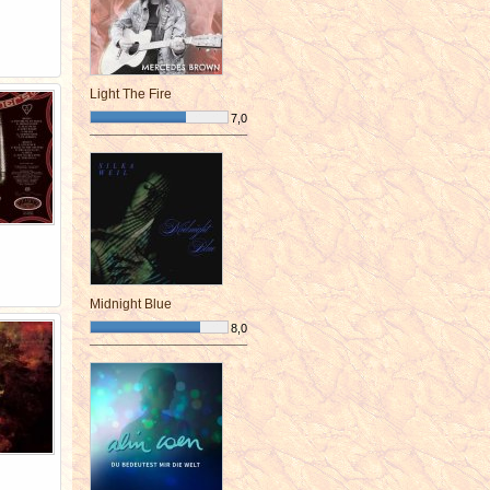
Light The Fire
7,0
¯¯¯¯¯¯¯¯¯¯¯¯¯¯¯¯¯¯¯¯¯¯¯¯
Midnight Blue
8,0
¯¯¯¯¯¯¯¯¯¯¯¯¯¯¯¯¯¯¯¯¯¯¯¯