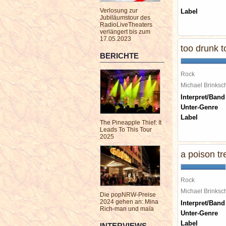
Verlosung zur
Label
Jubiläumstour des
RadioLiveTheaters
verlängert bis zum
17.05.2023
too drunk t
BERICHTE
Rock
Michael Brinks
Interpret/Band
Unter-Genre
Label
The Pineapple Thief: It
Leads To This Tour
2025
a poison tr
Rock
Michael Brinks
Die popNRW-Preise
2024 gehen an: Mina
Interpret/Band
Rich-man und maïa
Unter-Genre
Label
INTERVIEWS