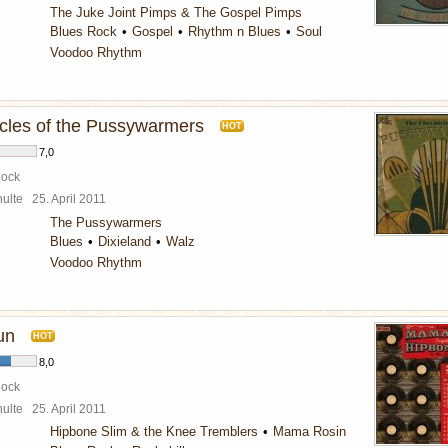
The Juke Joint Pimps & The Gospel Pimps
Blues Rock
Gospel
Rhythm n Blues
Soul
Voodoo Rhythm
cles of the Pussywarmers
HOT
7,0
Rock
chulte
25. April 2011
The Pussywarmers
Blues
Dixieland
Walz
Voodoo Rhythm
un
HOT
8,0
Rock
chulte
25. April 2011
Hipbone Slim & the Knee Tremblers
Mama Rosin