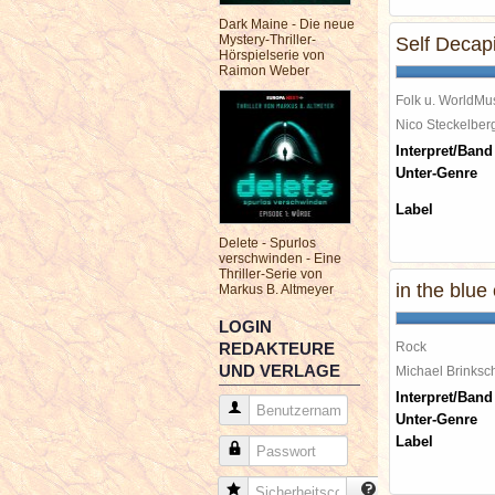
Dark Maine - Die neue
Mystery-Thriller-
Self Decapi
Hörspielserie von
Raimon Weber
Folk u. WorldMu
Nico Steckelbe
Interpret/Band
Unter-Genre
Label
Delete - Spurlos
verschwinden - Eine
Thriller-Serie von
in the blue
Markus B. Altmeyer
LOGIN
REDAKTEURE
Rock
UND VERLAGE
Michael Brinks
Interpret/Band
Benutzername
Unter-Genre
Label
Passwort
Sicherheitscode