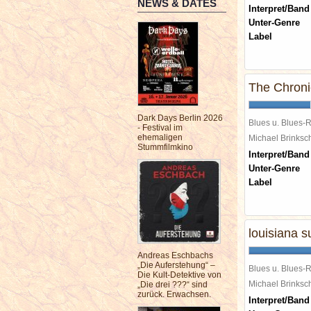
NEWS & DATES
Interpret/Band
Unter-Genre
Label
The Chroni
Dark Days Berlin 2026
Blues u. Blues-
- Festival im
ehemaligen
Michael Brinks
Stummfilmkino
Interpret/Band
Unter-Genre
Label
louisiana s
Andreas Eschbachs
„Die Auferstehung“ –
Blues u. Blues-
Die Kult-Detektive von
Michael Brinks
„Die drei ???“ sind
zurück. Erwachsen.
Interpret/Band