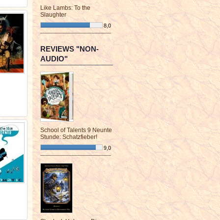
Like Lambs: To the
Slaughter
8,0
¯¯¯¯¯¯¯¯¯¯¯¯¯¯¯¯¯¯¯¯¯¯¯¯
REVIEWS "NON-
AUDIO"
School of Talents 9 Neunte
Stunde: Schatzfieber!
9,0
¯¯¯¯¯¯¯¯¯¯¯¯¯¯¯¯¯¯¯¯¯¯¯¯