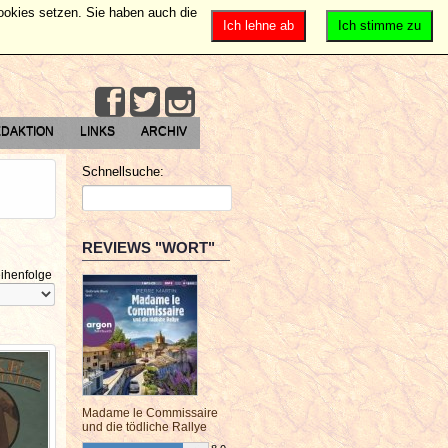
Cookies setzen. Sie haben auch die
Ich lehne ab
Ich stimme zu
DAKTION
LINKS
ARCHIV
Schnellsuche:
REVIEWS "WORT"
ihenfolge
Madame le Commissaire
und die tödliche Rallye