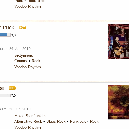
Punk
Rock'n'Roll
Voodoo Rhythm
o truck
HOT
9,0
chulte
26. Juni 2010
Sixtyniners
Country
Rock
Voodoo Rhythm
ee
HOT
7,0
chulte
26. Juni 2010
Movie Star Junkies
Alternative Rock
Blues Rock
Punkrock
Rock
Voodoo Rhythm