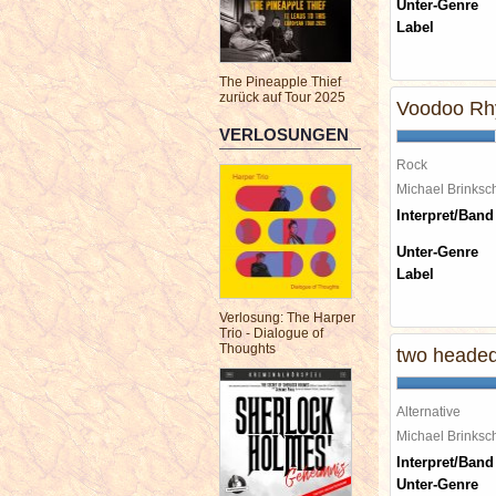
Unter-Genre
Label
The Pineapple Thief
zurück auf Tour 2025
Voodoo Rhy
VERLOSUNGEN
Rock
Michael Brinks
Interpret/Band
Unter-Genre
Label
Verlosung: The Harper
Trio - Dialogue of
Thoughts
two heade
Alternative
Michael Brinks
Interpret/Band
Unter-Genre