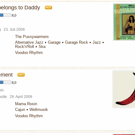
elongs to Daddy
HOT
8,0
rg
23. Juli 2009
The Pussywarmers
Alternative Jazz
Garage
Garage Rock
Jazz
Rock'n'Roll
Ska
Voodoo Rhythm
ement
HOT
8,0
sic
chulte
29. April 2009
Mama Rosin
Cajun
Weltmusik
Voodoo Rhythm