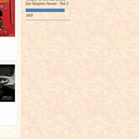
Die Graphic Novel - Teil 2
10,0
¯¯¯¯¯¯¯¯¯¯¯¯¯¯¯¯¯¯¯¯¯¯¯¯