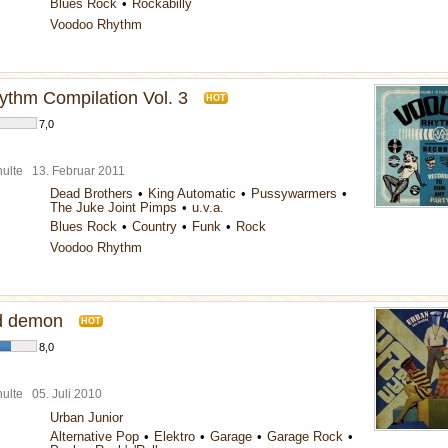
Blues Rock
Rockabilly
Voodoo Rhythm
thm Compilation Vol. 3
HOT
7,0
chulte
13. Februar 2011
Dead Brothers
King Automatic
Pussywarmers
The Juke Joint Pimps
u.v.a.
Blues Rock
Country
Funk
Rock
Voodoo Rhythm
d demon
HOT
8,0
chulte
05. Juli 2010
Urban Junior
Alternative Pop
Elektro
Garage
Garage Rock