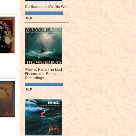
Du Bedeutest Mir Die Welt
10,0
¯¯¯¯¯¯¯¯¯¯¯¯¯¯¯¯¯¯¯¯¯¯¯¯
Atlantic Rain: The Lost
Fisherman’s Blues
Recordings
10,0
¯¯¯¯¯¯¯¯¯¯¯¯¯¯¯¯¯¯¯¯¯¯¯¯