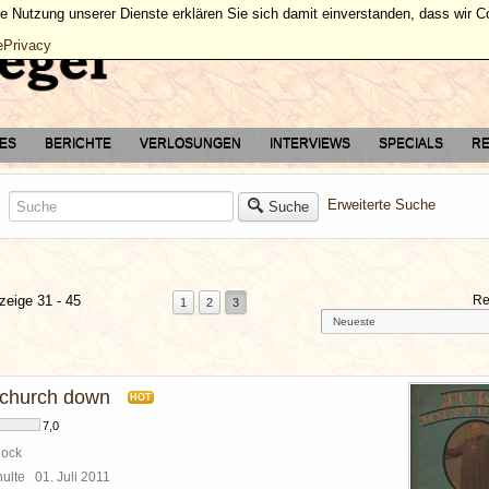
ie Nutzung unserer Dienste erklären Sie sich damit einverstanden, dass wir 
ePrivacy
TES
BERICHTE
VERLOSUNGEN
INTERVIEWS
SPECIALS
RE
Erweiterte Suche
Suche
zeige 31 - 45
Re
1
2
3
 church down
HOT
7,0
Rock
chulte
01. Juli 2011