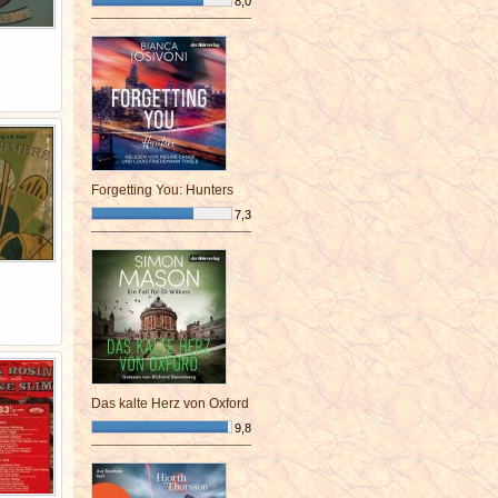
8,0
¯¯¯¯¯¯¯¯¯¯¯¯¯¯¯¯¯¯¯¯¯¯¯¯
Forgetting You: Hunters
7,3
¯¯¯¯¯¯¯¯¯¯¯¯¯¯¯¯¯¯¯¯¯¯¯¯
Das kalte Herz von Oxford
9,8
¯¯¯¯¯¯¯¯¯¯¯¯¯¯¯¯¯¯¯¯¯¯¯¯