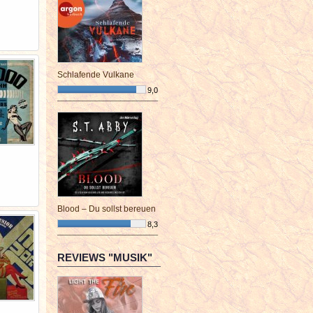
Schlafende Vulkane
9,0
¯¯¯¯¯¯¯¯¯¯¯¯¯¯¯¯¯¯¯¯¯¯¯¯
Blood – Du sollst bereuen
8,3
¯¯¯¯¯¯¯¯¯¯¯¯¯¯¯¯¯¯¯¯¯¯¯¯
REVIEWS "MUSIK"