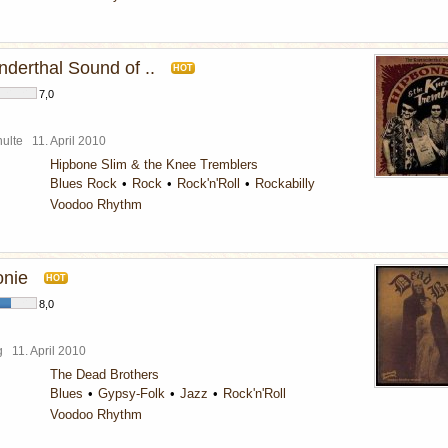
derthal Sound of ..
HOT
7,0
chulte
11. April 2010
Hipbone Slim & the Knee Tremblers
Blues Rock
Rock
Rock'n'Roll
Rockabilly
Voodoo Rhythm
onie
HOT
8,0
rg
11. April 2010
The Dead Brothers
Blues
Gypsy-Folk
Jazz
Rock'n'Roll
Voodoo Rhythm