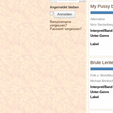
My Pussy b
Angemeldet bleiben
Anmelden
Alternative
Benutzername
Nico Steckelbe
vergessen?
Passwort vergessen?
Interpret/Band
Unter-Genre
Label
Brule Lent
Folk u. WorldMu
Michael Brinks
Interpret/Band
Unter-Genre
Label