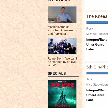
The Kneean
Matthias Arnold:
Rock
Zwischen Abenteuer
und Popkultur
Michael Brinks
Interpret/Band
Unter-Genre
Label
Roine Stolt - "We can’t
be stopped by an evil
virus!"
5th Sin-Ph
SPECIALS
Jazz
Nico Steckelbe
Interpret/Band
Unter-Genre
Label