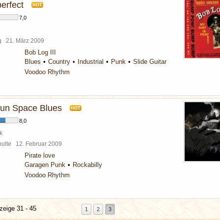
perfect
HOT
7,0
rg
21. März 2009
Bob Log III
Blues
Country
Industrial
Punk
Slide Guitar
Voodoo Rhythm
un Space Blues
HOT
8,0
k
chulte
12. Februar 2009
Pirate love
Garagen Punk
Rockabilly
Voodoo Rhythm
zeige 31 - 45
1
2
3