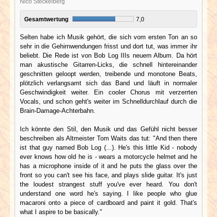
Nico Steckelberg
Gesamtwertung
7,0
Selten habe ich Musik gehört, die sich vom ersten Ton an so
sehr in die Gehirnwendungen frisst und dort tut, was immer ihr
beliebt. Die Rede ist von Bob Log IIIs neuem Album. Da hört
man akustische Gitarren-Licks, die schnell hintereinander
geschnitten geloopt werden, treibende und monotone Beats,
plötzlich verlangsamt sich das Band und läuft in normaler
Geschwindigkeit weiter. Ein cooler Chorus mit verzerrten
Vocals, und schon geht's weiter im Schnelldurchlauf durch die
Brain-Damage-Achterbahn.
Ich könnte den Stil, den Musik und das Gefühl nicht besser
beschreiben als Altmeister Tom Waits das tut: "And then there
ist that guy named Bob Log (...). He's this little Kid - nobody
ever knows how old he is - wears a motorcycle helmet and he
has a microphone inside of it and he puts the glass over the
front so you can't see his face, and plays slide guitar. It's just
the loudest strangest stuff you've ever heard. You don't
understand one word he's saying. I like people who glue
macaroni onto a piece of cardboard and paint it gold. That's
what I aspire to be basically."