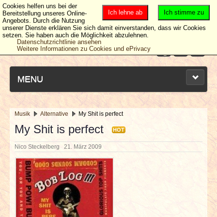
Cookies helfen uns bei der
Ich lehne ab
Ich stimme zu
Bereitstellung unseres Online-
Angebots. Durch die Nutzung
unserer Dienste erklären Sie sich damit einverstanden, dass wir Cookies
setzen. Sie haben auch die Möglichkeit abzulehnen.
Datenschutzrichtlinie ansehen
Weitere Informationen zu Cookies und ePrivacy
MENU
Musik
Alternative
My Shit is perfect
NEUESTE ARTIKEL
My Shit is perfect
HOT
Nico Steckelberg
21. März 2009
NEWS & DATES
BERICHTE
VERLOSUNGEN