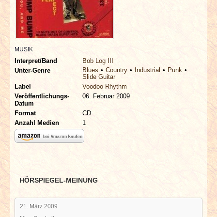
INTERVIEWS
SPECIALS
MUSIK
REDAKTION
Interpret/Band
Bob Log III
Blues
Country
Industrial
Punk
Unter-Genre
Slide Guitar
LINKS
Label
Voodoo Rhythm
Veröffentlichungs-
06. Februar 2009
Datum
ARCHIV
Format
CD
Anzahl Medien
1
HÖRSPIEGEL-MEINUNG
21. März 2009