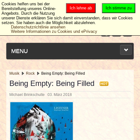
Cookies helfen uns bei der
Ich lehne ab
Ich stimme zu
Bereitstellung unseres Online-
Angebots. Durch die Nutzung
unserer Dienste erklären Sie sich damit einverstanden, dass wir Cookies
setzen. Sie haben auch die Möglichkeit abzulehnen.
Datenschutzrichtlinie ansehen
Weitere Informationen zu Cookies und ePrivacy
MENU
Musik
Rock
Being Empty: Being Filled
NEUESTE ARTIKEL
Being Empty: Being Filled
HOT
Michael Brinkschulte
03. März 2018
NEWS & DATES
BERICHTE
VERLOSUNGEN