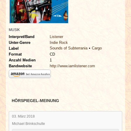
INTERVIEWS
SPECIALS
MUSIK
REDAKTION
Interpret/Band
Listener
Unter-Genre
Indie Rock
Sounds of Subterrania
Cargo
LINKS
Label
Format
CD
Anzahl Medien
1
ARCHIV
Bandwebsite
http://www.iamlistener.com
HÖRSPIEGEL-MEINUNG
03. März 2018
Michael Brinkschulte