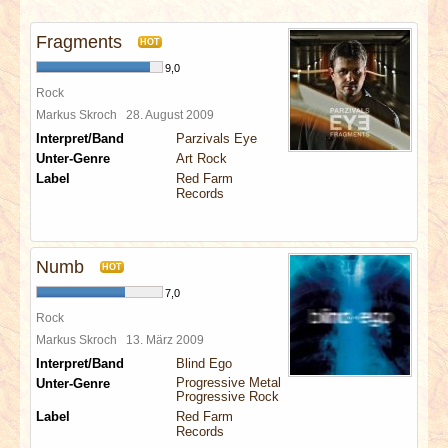
INTERVIEWS
Fragments
HOT
SPECIALS
9,0
Rock
REDAKTION
Markus Skroch
28. August 2009
Interpret/Band
Parzivals Eye
Unter-Genre
Art Rock
LINKS
Label
Red Farm
Records
ARCHIV
Numb
HOT
7,0
Rock
Markus Skroch
13. März 2009
Interpret/Band
Blind Ego
Progressive Metal
Unter-Genre
Progressive Rock
Label
Red Farm
Records