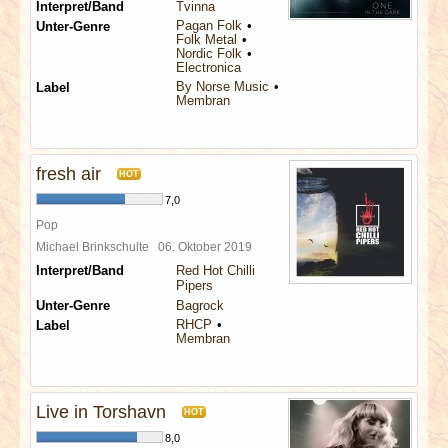
Interpret/Band
Tvinna
Pagan Folk
Unter-Genre
Folk Metal
Nordic Folk
Electronica
By Norse Music
Label
Membran
fresh air
HOT
7,0
Pop
Michael Brinkschulte
06. Oktober 2019
Interpret/Band
Red Hot Chilli
Pipers
Unter-Genre
Bagrock
RHCP
Label
Membran
Live in Torshavn
HOT
8,0