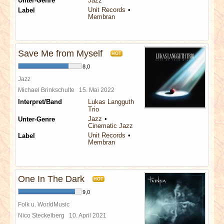
Unter-Genre
Jazz
Unit Records
Label
Membran
Save Me from Myself
HOT
8,0
Jazz
Michael Brinkschulte
15. Mai 2022
Interpret/Band
Lukas Langguth
Trio
Jazz
Unter-Genre
Cinematic Jazz
Unit Records
Label
Membran
One In The Dark
HOT
9,0
Folk u. WorldMusic
Nico Steckelberg
10. April 2021