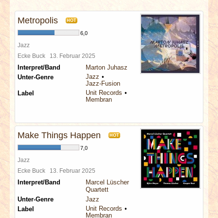
INTERVIEWS
Metropolis
HOT
SPECIALS
6,0
Jazz
REDAKTION
Ecke Buck
13. Februar 2025
Interpret/Band
Marton Juhasz
Jazz
Unter-Genre
LINKS
Jazz-Fusion
Unit Records
Label
Membran
ARCHIV
Make Things Happen
HOT
7,0
Jazz
Ecke Buck
13. Februar 2025
Interpret/Band
Marcel Lüscher
Quartett
Unter-Genre
Jazz
Unit Records
Label
Membran