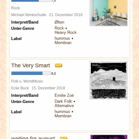
7,0
Rock
Michael Brinkschulte
21. Dezember 2018
Interpret/Band
Ølten
Rock
Unter-Genre
Heavy Rock
hummus
Label
Membran
The Very Smart
HOT
8,0
Folk u. WorldMusic
Ecke Buck
15. Dezember 2018
Interpret/Band
Emilie Zoé
Dark Folk
Unter-Genre
Alternative
hummus
Label
Membran
waiting for august
HOT