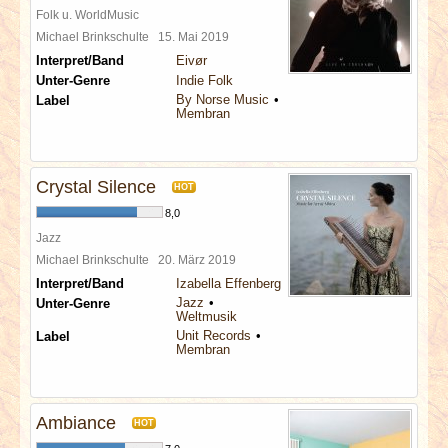
Folk u. WorldMusic
Michael Brinkschulte
15. Mai 2019
Interpret/Band
Eivør
Unter-Genre
Indie Folk
By Norse Music
Label
Membran
Crystal Silence
HOT
8,0
Jazz
Michael Brinkschulte
20. März 2019
Interpret/Band
Izabella Effenberg
Jazz
Unter-Genre
Weltmusik
Unit Records
Label
Membran
Ambiance
HOT