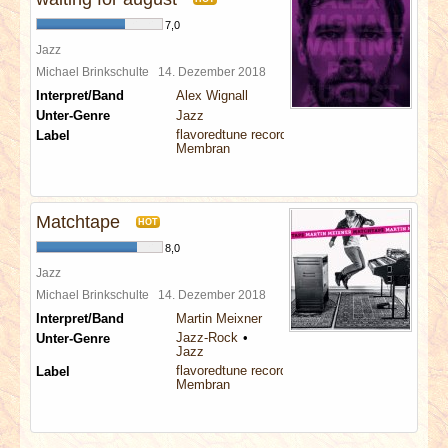
7,0
Jazz
Michael Brinkschulte
14. Dezember 2018
Interpret/Band
Alex Wignall
Unter-Genre
Jazz
flavoredtune records
Label
Membran
Matchtape
HOT
8,0
Jazz
Michael Brinkschulte
14. Dezember 2018
Interpret/Band
Martin Meixner
Jazz-Rock
Unter-Genre
Jazz
flavoredtune records
Label
Membran