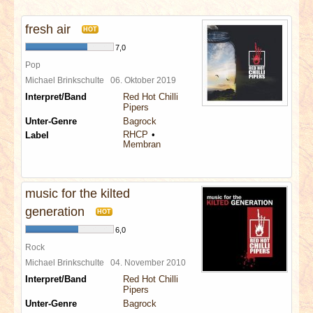
INTERVIEWS
fresh air
HOT
SPECIALS
7,0
Pop
REDAKTION
Michael Brinkschulte
06. Oktober 2019
Interpret/Band
Red Hot Chilli
Pipers
LINKS
Unter-Genre
Bagrock
RHCP
Label
Membran
ARCHIV
music for the kilted
generation
HOT
6,0
Rock
Michael Brinkschulte
04. November 2010
Interpret/Band
Red Hot Chilli
Pipers
Unter-Genre
Bagrock