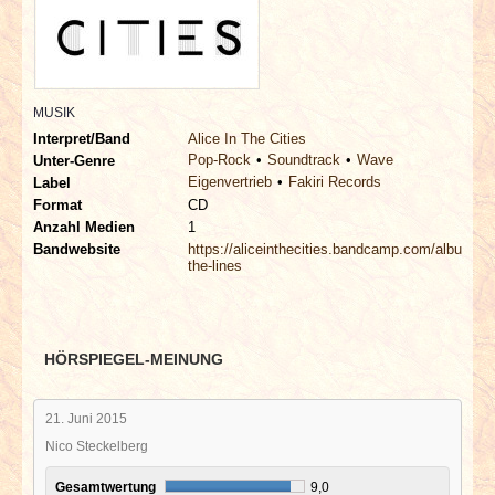
INTERVIEWS
SPECIALS
MUSIK
REDAKTION
Interpret/Band
Alice In The Cities
Pop-Rock
Soundtrack
Wave
Unter-Genre
Eigenvertrieb
Fakiri Records
LINKS
Label
Format
CD
Anzahl Medien
1
ARCHIV
Bandwebsite
https://aliceinthecities.bandcamp.com/album/of-
the-lines
HÖRSPIEGEL-MEINUNG
21. Juni 2015
Nico Steckelberg
Gesamtwertung
9,0