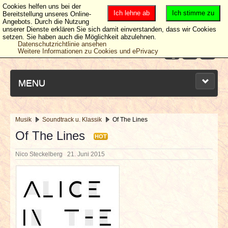
Cookies helfen uns bei der
Ich lehne ab
Ich stimme zu
Bereitstellung unseres Online-
Angebots. Durch die Nutzung
unserer Dienste erklären Sie sich damit einverstanden, dass wir Cookies
setzen. Sie haben auch die Möglichkeit abzulehnen.
Datenschutzrichtlinie ansehen
Weitere Informationen zu Cookies und ePrivacy
MENU
Musik
Soundtrack u. Klassik
Of The Lines
NEUESTE ARTIKEL
Of The Lines
HOT
Nico Steckelberg
21. Juni 2015
NEWS & DATES
BERICHTE
VERLOSUNGEN