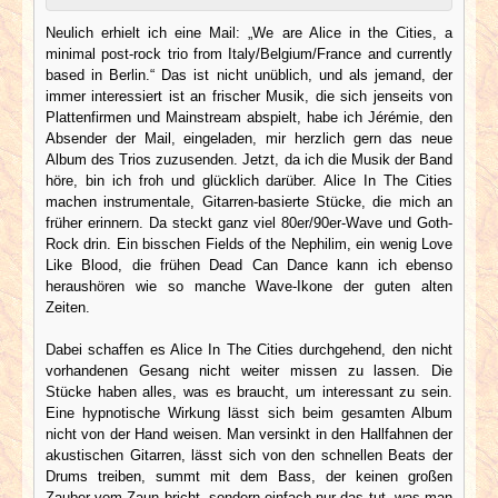
Neulich erhielt ich eine Mail: „We are Alice in the Cities, a
minimal post-rock trio from Italy/Belgium/France and currently
based in Berlin.“ Das ist nicht unüblich, und als jemand, der
immer interessiert ist an frischer Musik, die sich jenseits von
Plattenfirmen und Mainstream abspielt, habe ich Jérémie, den
Absender der Mail, eingeladen, mir herzlich gern das neue
Album des Trios zuzusenden. Jetzt, da ich die Musik der Band
höre, bin ich froh und glücklich darüber. Alice In The Cities
machen instrumentale, Gitarren-basierte Stücke, die mich an
früher erinnern. Da steckt ganz viel 80er/90er-Wave und Goth-
Rock drin. Ein bisschen Fields of the Nephilim, ein wenig Love
Like Blood, die frühen Dead Can Dance kann ich ebenso
heraushören wie so manche Wave-Ikone der guten alten
Zeiten.
Dabei schaffen es Alice In The Cities durchgehend, den nicht
vorhandenen Gesang nicht weiter missen zu lassen. Die
Stücke haben alles, was es braucht, um interessant zu sein.
Eine hypnotische Wirkung lässt sich beim gesamten Album
nicht von der Hand weisen. Man versinkt in den Hallfahnen der
akustischen Gitarren, lässt sich von den schnellen Beats der
Drums treiben, summt mit dem Bass, der keinen großen
Zauber vom Zaun bricht, sondern einfach nur das tut, was man