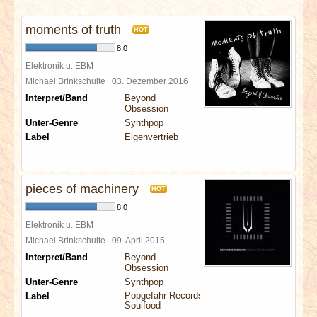
INTERVIEWS
moments of truth
HOT
SPECIALS
8,0
Elektronik u. EBM
REDAKTION
Michael Brinkschulte
03. Dezember 2016
Interpret/Band
Beyond
Obsession
LINKS
Unter-Genre
Synthpop
Label
Eigenvertrieb
ARCHIV
pieces of machinery
HOT
8,0
Elektronik u. EBM
Michael Brinkschulte
09. April 2015
Interpret/Band
Beyond
Obsession
Unter-Genre
Synthpop
Popgefahr Records
Label
Soulfood