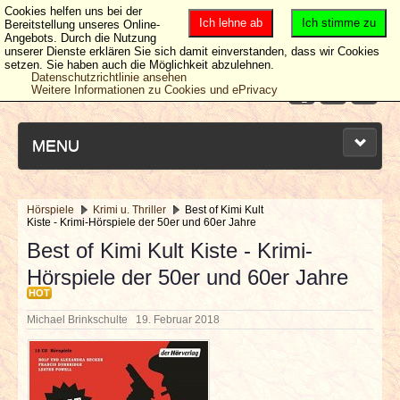
Cookies helfen uns bei der
Ich lehne ab
Ich stimme zu
Bereitstellung unseres Online-
Angebots. Durch die Nutzung
unserer Dienste erklären Sie sich damit einverstanden, dass wir Cookies
setzen. Sie haben auch die Möglichkeit abzulehnen.
Datenschutzrichtlinie ansehen
Weitere Informationen zu Cookies und ePrivacy
MENU
Hörspiele
Krimi u. Thriller
Best of Kimi Kult
Kiste - Krimi-Hörspiele der 50er und 60er Jahre
NEUESTE ARTIKEL
Best of Kimi Kult Kiste - Krimi-
Hörspiele der 50er und 60er Jahre
NEWS & DATES
HOT
BERICHTE
Michael Brinkschulte
19. Februar 2018
VERLOSUNGEN