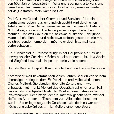
den 50er Jahren begeistert mit Witz und Spannung alte Fans und
neue Hörer gleichermaßen. Gute Unterhaltung, wenn es wieder
heißt: „Gestatten, mein Name ist Cox.“
Paul Cox, verführerischer Charmeur und Bonviant, führt ein
geruhsames Leben, das empfindlich gestört wird durch einen
Telefonanruf. Zwei Damen seien bei seiner Ex-Freundin Helena.
Nicht allein, sondern in Begleitung eines jungen, hübschen
Mannes. Und weil Cox sich mit so etwas auskenne – der junge
Mann sei nämlich tot, und nicht etwa einfach gestorben, wie man
so stirbt, sondern ermordet – möchte er doch bitte mal kurz
vorbeischauen …
Ein Kulthörspiel in Starbesetzung: In der Hauptrolle als Cox der
unvergessliche Carl-Heinz Schroth, bekannt durch ‚Jakob & Adele‘
und Siegfried Lowitz als Inspektor sowie viele andere.
Und als Bonus-Hörspiel: ‚Kaum zu glauben‘ von Francis Durbridge
Kommissar Wait bekommt nach vielen Jahren Besuch von seinem
ehemaligen Kollegen, dem Ex-Polizisten und Möbelfabrikanten
Charles Melford. Sie plaudern über alte Zeiten, und – wie
unbeabsichtigt – lenkt Melford das Gespräch auf einen alten Fall,
der damals unaufgeklärt blieb: der Mord an einem steinreichen
Pravatbankier. Der einzige, der ein Tatmotiv gehabt hätte, war der
Neffe des Alten, der im Testament zum Alleinerben bestimmt
wurde. Und er legte sogar ein Geständnis ab, doch es war ein
höchst unglaubwürdiges … Hat Melford eine neue Spur?