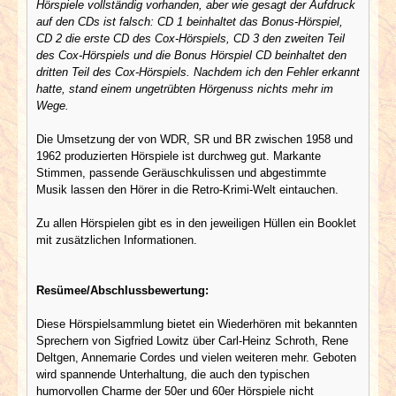
Hörspiele vollständig vorhanden, aber wie gesagt der Aufdruck
auf den CDs ist falsch: CD 1 beinhaltet das Bonus-Hörspiel,
CD 2 die erste CD des Cox-Hörspiels, CD 3 den zweiten Teil
des Cox-Hörspiels und die Bonus Hörspiel CD beinhaltet den
dritten Teil des Cox-Hörspiels. Nachdem ich den Fehler erkannt
hatte, stand einem ungetrübten Hörgenuss nichts mehr im
Wege.
Die Umsetzung der von WDR, SR und BR zwischen 1958 und
1962 produzierten Hörspiele ist durchweg gut. Markante
Stimmen, passende Geräuschkulissen und abgestimmte
Musik lassen den Hörer in die Retro-Krimi-Welt eintauchen.
Zu allen Hörspielen gibt es in den jeweiligen Hüllen ein Booklet
mit zusätzlichen Informationen.
Resümee/Abschlussbewertung:
Diese Hörspielsammlung bietet ein Wiederhören mit bekannten
Sprechern von Sigfried Lowitz über Carl-Heinz Schroth, Rene
Deltgen, Annemarie Cordes und vielen weiteren mehr. Geboten
wird spannende Unterhaltung, die auch den typischen
humorvollen Charme der 50er und 60er Hörspiele nicht