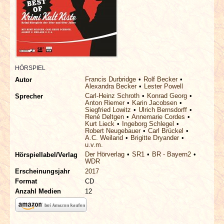
INTERVIEWS
SPECIALS
REDAKTION
HÖRSPIEL
Francis Durbridge
Rolf Becker
Autor
LINKS
Alexandra Becker
Lester Powell
Carl-Heinz Schroth
Konrad Georg
Sprecher
Anton Riemer
Karin Jacobsen
ARCHIV
Siegfried Lowitz
Ulrich Bernsdorff
René Deltgen
Annemarie Cordes
Kurt Lieck
Ingeborg Schlegel
Robert Neugebauer
Carl Brückel
A.C. Weiland
Brigitte Dryander
u.v.m.
Der Hörverlag
SR1
BR - Bayern2
Hörspiellabel/Verlag
WDR
Erscheinungsjahr
2017
Format
CD
Anzahl Medien
12