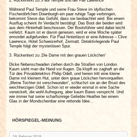
2. Rückentext zu ‚Paul Temple und der Fall Lawrence‘
Während Paul Temple und seine Frau Steve im idyllischen
Fischerdörfchen Downburgh ein paar ruhige Tage verbringen,
bekommt Steve das Gefühl, dass sie beobachtet wird. Bei einem
Ausflug scheint ihr Verdacht bestätigt: Das Boot der beiden wird
aus dem Hinterhalt beschossen. Der Bootsführer wird dabei leicht
verletzt. Kaum ist er davon genesen, wird er eine Woche später
ermordet aufgefunden. Für Paul hinterlässt er eine Adresse – Clive
Lawrence, Hotel Schweizerhof, Zermatt. Detektivlegende Paul
Temple folgt der mysteriösen Spur.
3. Rückentext zu ‚Die Dame mit den grauen Löckchen‘
Dicke Nebenschwaden ziehen durch die Straßen von London.
Kaum sieht man die Hand vor Augen. Da klopft es zaghaft an die
Tür des Privatdetektivs Philip Odell, und herein tritt eine kleine
Dame mit kleinem Hut, unter dem graue Löckchen hervorquellen.
„Meine Tochter ist verschwunden“, schluchzt sie an der Brust des
weichherzigen Odell. Schon ist er wieder einmal in eine Sache
verwickelt, die wohl Aufregung, aber kaum Bares verspricht. Und
wie immer hat seine scharfsinnige Geliebte Heather bei einem
Glas in der Mondscheinbar eine rettende Idee…
HÖRSPIEGEL-MEINUNG
19. Februar 2018