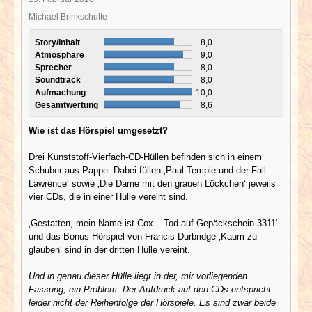
Michael Brinkschulte
Story/Inhalt
8,0
Atmosphäre
9,0
Sprecher
8,0
Soundtrack
8,0
Aufmachung
10,0
Gesamtwertung
8,6
Wie ist das Hörspiel umgesetzt?
Drei Kunststoff-Vierfach-CD-Hüllen befinden sich in einem
Schuber aus Pappe. Dabei füllen ‚Paul Temple und der Fall
Lawrence‘ sowie ‚Die Dame mit den grauen Löckchen‘ jeweils
vier CDs, die in einer Hülle vereint sind.
‚Gestatten, mein Name ist Cox – Tod auf Gepäckschein 3311‘
und das Bonus-Hörspiel von Francis Durbridge ‚Kaum zu
glauben‘ sind in der dritten Hülle vereint.
Und in genau dieser Hülle liegt in der, mir vorliegenden
Fassung, ein Problem. Der Aufdruck auf den CDs entspricht
leider nicht der Reihenfolge der Hörspiele. Es sind zwar beide