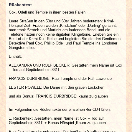
Rückentext
Cox, Odell und Temple in ihren besten Fällen
Leere Straßen in den 50er und 60er Jahren bedeuteten: Krimi-
Hörspiel-Zeit. Frauen wurden „Kindchen“ oder „Darling“ genannt,
man trank Scotch und Martinis am laufenden Band, und die
Telefone hatten noch keine digitalen Klingeltöne. Erleben Sie ein
Best-of der Krimi-Kult-Reihe und begleiten Sie die drei Gentlemen-
Detektive Paul Cox, Phillip Odell und Paul Temple ins Londoner
Gangstermillieu.
Enthält:
ALEXANDRA UND ROLF BECKER: Gestatten mein Name ist Cox
– Tod auf Gepäckschein 3311
FRANCIS DURBRIDGE: Paul Temple und der Fall Lawrence
LESTER POWELL: Die Dame mit den grauen Löckchen
und als Bonus: FRANCIS DURBRIDGE: kaum zu glauben
Im Folgenden die Rückentexte der einzelnen 4er-CD-Hüllen:
1. Rückentext ‚Gestatten, mein Name ist Cox – Tod auf
Gepäckschein 3311‘ + Bonus-Hörspiel ‚Kaum zu glauben‘
Paul Cox ist wieder unterwegs! Der berühmte Straßenfeger aus