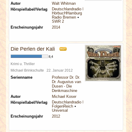
Autor
Walt Whitman
Deutschlandradio Kultur
Hörspiellabel/Verlag
HörbucHHamburg
Radio Bremen
SWR 2
Erscheinungsjahr
2014
Die Perlen der Kali
HOT
8,4
Krimi u. Thriller
Michael Brinkschulte
22. Januar 2012
Serienname
Professor Dr. Dr.
Dr. Augustus van
Dusen - Die
Denkmaschine
Autor
Michael Koser
Deutschlandradio Kultur
Hörspiellabel/Verlag
FolgenReich
Universal
Erscheinungsjahr
2012