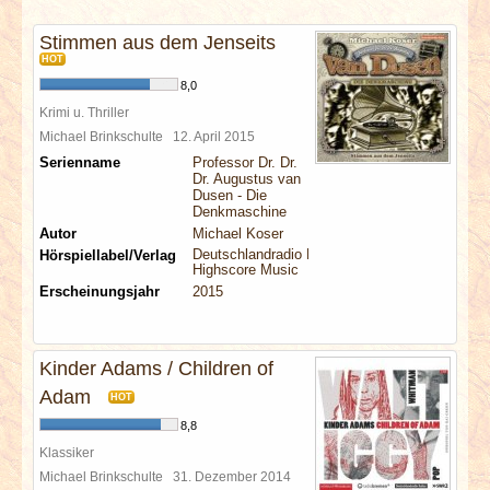
INTERVIEWS
Stimmen aus dem Jenseits
HOT
SPECIALS
8,0
Krimi u. Thriller
REDAKTION
Michael Brinkschulte
12. April 2015
Serienname
Professor Dr. Dr.
Dr. Augustus van
LINKS
Dusen - Die
Denkmaschine
Autor
Michael Koser
ARCHIV
Deutschlandradio Kultur
Hörspiellabel/Verlag
Highscore Music
Erscheinungsjahr
2015
Kinder Adams / Children of
Adam
HOT
8,8
Klassiker
Michael Brinkschulte
31. Dezember 2014