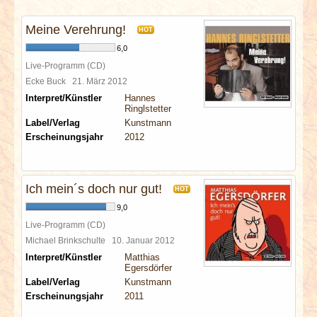
INTERVIEWS
Meine Verehrung!
HOT
SPECIALS
6,0
Live-Programm (CD)
REDAKTION
Ecke Buck
21. März 2012
Interpret/Künstler
Hannes
Ringlstetter
LINKS
Label/Verlag
Kunstmann
Erscheinungsjahr
2012
ARCHIV
Ich mein´s doch nur gut!
HOT
9,0
Live-Programm (CD)
Michael Brinkschulte
10. Januar 2012
Interpret/Künstler
Matthias
Egersdörfer
Label/Verlag
Kunstmann
Erscheinungsjahr
2011