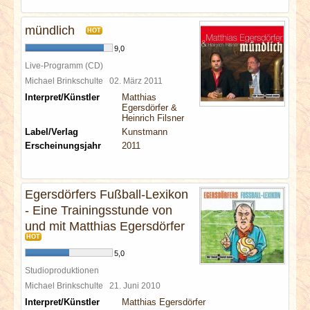
mündlich
HOT
9,0
Live-Programm (CD)
Michael Brinkschulte
02. März 2011
Interpret/Künstler
Matthias
Egersdörfer &
Heinrich Filsner
Label/Verlag
Kunstmann
Erscheinungsjahr
2011
Egersdörfers Fußball-Lexikon
- Eine Trainingsstunde von
und mit Matthias Egersdörfer
HOT
5,0
Studioproduktionen
Michael Brinkschulte
21. Juni 2010
Interpret/Künstler
Matthias Egersdörfer