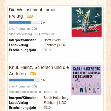
INTERVIEWS
Die Welt ist nicht immer
SPECIALS
Freitag
HOT
7,0
REDAKTION
Live-Programm (CD)
Nico Steckelberg
16. Oktober 2010
Interpret/Künstler
Horst Evers
LINKS
Label/Verlag
Eichborn | LIDO
Erscheinungsjahr
2010
ARCHIV
Knut, Heinz, Schorsch und die
Anderen
HOT
8,0
Live-Programm (CD)
Michael Brinkschulte
01. Mai 2010
Interpret/Künstler
Sarah Hakenberg
Label/Verlag
Eichborn | LIDO
Erscheinungsjahr
2010