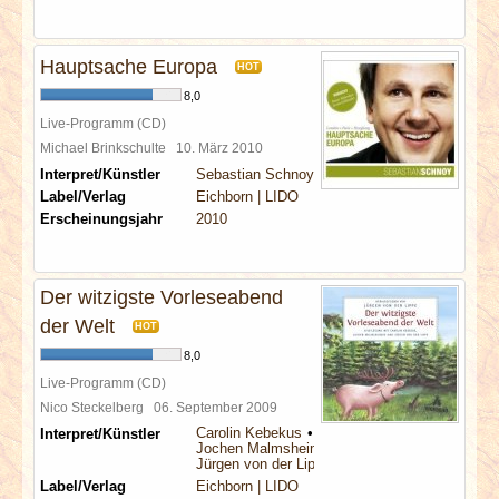
Hauptsache Europa
HOT
8,0
Live-Programm (CD)
Michael Brinkschulte
10. März 2010
Interpret/Künstler
Sebastian Schnoy
Label/Verlag
Eichborn | LIDO
Erscheinungsjahr
2010
Der witzigste Vorleseabend
der Welt
HOT
8,0
Live-Programm (CD)
Nico Steckelberg
06. September 2009
Carolin Kebekus
Interpret/Künstler
Jochen Malmsheimer
Jürgen von der Lippe
Label/Verlag
Eichborn | LIDO