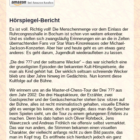
Hörspiegel-Bericht
Es ist voll. Richtig voll! Die Menschenmenge vor dem Einlass der
Ruhrcongresshalle in Bochum ist schon von weitem erkennbar.
Und es stellen sich zwangsläufig Erinnerungen ein an die in Zelten
übernachtenden Fans vor Star Wars-Kinoreleases oder Michael-
Jackson-Konzerten. Aber hier und heute geht es um etwas ganz
anderes: Es geht darum, Jugendkult wiederaufleben zu lassen.
„Die drei ??? und der seltsame Wecker“ – das war sicherlich eine
der gruseligsten Episoden der bekannten Kult-Hörspielserie, die
man als Kind gehört hat. Der wirklich seltsam schreiende Wecker
blieb uns über Jahre hinweg im Gedächtnis. Nun kommt diese
Kultfolge auf die Bühne.
Wir erinnern uns an die Master-of-Chess-Tour der Drei ??? aus
dem Jahr 2002: Die drei Hauptakteure, der Erzähler, zwei
Gastsprecher und der Geräuschemacher stehen bzw. sitzen auf
der Bühne, alles ist recht minimalistisch gehalten, visuelle Effekte
gibt es wenige bis keine, doch es genügte, dass man die Sprecher
beim Spielen sieht, um die Tour zu einem gelungenen Erlebnis zu
machen. Denn bis dato hatten sich Oliver Rohrbeck, Jens
Wawrczeck und Andreas Fröhlich nie offensiv selbst vermarktet.
Das war nun anders, die Stimmen bekamen einen visuellen
Charakter, der vielleicht anfangs nicht zu dem Bild passte, das
man im Kopf trug. Es eröffnete sich hierdurch jedoch ein ganz