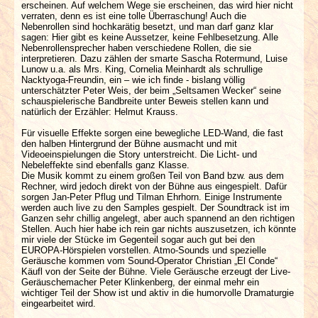
erscheinen. Auf welchem Wege sie erscheinen, das wird hier nicht
verraten, denn es ist eine tolle Überraschung! Auch die
Nebenrollen sind hochkarätig besetzt, und man darf ganz klar
sagen: Hier gibt es keine Aussetzer, keine Fehlbesetzung. Alle
Nebenrollensprecher haben verschiedene Rollen, die sie
interpretieren. Dazu zählen der smarte Sascha Rotermund, Luise
Lunow u.a. als Mrs. King, Cornelia Meinhardt als schrullige
Nacktyoga-Freundin, ein – wie ich finde - bislang völlig
unterschätzter Peter Weis, der beim „Seltsamen Wecker“ seine
schauspielerische Bandbreite unter Beweis stellen kann und
natürlich der Erzähler: Helmut Krauss.
Für visuelle Effekte sorgen eine bewegliche LED-Wand, die fast
den halben Hintergrund der Bühne ausmacht und mit
Videoeinspielungen die Story unterstreicht. Die Licht- und
Nebeleffekte sind ebenfalls ganz Klasse.
Die Musik kommt zu einem großen Teil von Band bzw. aus dem
Rechner, wird jedoch direkt von der Bühne aus eingespielt. Dafür
sorgen Jan-Peter Pflug und Tilman Ehrhorn. Einige Instrumente
werden auch live zu den Samples gespielt. Der Soundtrack ist im
Ganzen sehr chillig angelegt, aber auch spannend an den richtigen
Stellen. Auch hier habe ich rein gar nichts auszusetzen, ich könnte
mir viele der Stücke im Gegenteil sogar auch gut bei den
EUROPA-Hörspielen vorstellen. Atmo-Sounds und spezielle
Geräusche kommen vom Sound-Operator Christian „El Conde“
Käufl von der Seite der Bühne. Viele Geräusche erzeugt der Live-
Geräuschemacher Peter Klinkenberg, der einmal mehr ein
wichtiger Teil der Show ist und aktiv in die humorvolle Dramaturgie
eingearbeitet wird.