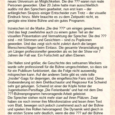
neues Universum an Möglichkeiten. Die drei ??? waren nun reale
Personen geworden. Über 20 Jahre hatte man ausschließlich
auditiv mit den Sprechern gearbeitet, nun erst kam – der
anfänglichen Skepsis einiger Entscheider zum Trotz – der visuelle
Eindruck hinzu. Mehr brauchte es zu dem Zeitpunkt nicht, es
genügte eine kleine Bühne und ein gutes Programm.
Inzwischen ist die Marke „Die drei ???“ um einiges gewachsen.
Und das liegt zweifelsfrei auch zu einem guten Teil an der
visuellen Präsentation und Vermarktung der Sprecher. Die drei ???
sind – mit Stimmen und Gesichtern – sind zu Popikonen
geworden. Und das zeigt sich nicht zuletzt durch die langen
Menschenschlagen beim Einlass. Die gesamte Veranstaltung ist
um Längen professioneller geworden als es bei der Show vor 7
Jahren der Fall war. Ein Fortschritt auf allen Ebenen.
Die Hallen sind größer, die Geschichte des seltsamen Weckers
wurde sehr professionell für die Bühne umgeschrieben, so dass sie
für ein Publikum funktioniert, das die Folge nicht auswendig
mitsprechen kann. Auf der anderen Seite gibt es viele tolle
„Insider“-Gags für diejenigen, die eingefleischte Fans sind. Diese
Gratwanderung ist dem Drehbuchautor und Regisseur Kai Schwind
sehr gut gelungen. Schwind ist einer der Köpfe hinter der
Jugendserien-Persiflage „Die Ferienbande“ und hat mit dem Drei
???-Bühnenprogramm hervorragende Arbeit geleistet.
Die Sprecher stehen nicht mehr starr auf ihren Plätzen. Zwar
haben sie noch immer ihre Mikrofonstative und lesen ihren Text
vom Blatt, bewegen sich jedoch zunehmend auch auf der Bühne
und spielen ihre Rollen hervorragend. Die Dynamik wird gleich in
der ersten Szene sehr deutlich, wenn die drei ??? auf der Bühne