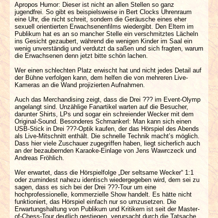
Apropos Humor: Dieser ist nicht an allen Stellen so ganz
jugendfrei. So gibt es beispielsweise in Bert Clocks Uhrenraum
eine Uhr, die nicht schreit, sondern die Geräusche eines eher
sexuell orientierten Erwachsenenfilms wiedergibt. Den Eltern im
Publikum hat es an so mancher Stelle ein verschmitztes Lächeln
ins Gesicht gezaubert, während die wenigen Kinder im Saal ein
wenig unverständig und verdutzt da saßen und sich fragten, warum
die Erwachsenen denn jetzt bitte schön lachen.
Wer einen schlechten Platz erwischt hat und nicht jedes Detail auf
der Bühne verfolgen kann, dem helfen die von mehreren Live-
Kameras an die Wand projizierten Aufnahmen.
Auch das Merchandising zeigt, dass die Drei ??? im Event-Olymp
angelangt sind. Unzählige Fanartikel warten auf die Besucher,
darunter Shirts, LPs und sogar ein schreiender Wecker mit dem
Original-Sound. Besonderes Schmankerl: Man kann sich einen
USB-Stick in Drei ???-Optik kaufen, der das Hörspiel des Abends
als Live-Mitschnitt enthält. Die schnelle Technik macht’s möglich.
Dass hier viele Zuschauer zugegriffen haben, liegt sicherlich auch
an der bezaubernden Karaoke-Einlage von Jens Wawrczeck und
Andreas Fröhlich.
Wer erwartet, dass die Hörspielfolge „Der seltsame Wecker“ 1:1
oder zumindest nahezu identisch wiedergegeben wird, dem sei zu
sagen, dass es sich bei der Drei ???-Tour um eine
hochprofessionelle, kommerzielle Show handelt. Es hätte nicht
funktioniert, das Hörspiel einfach nur so umzusetzen. Die
Erwartungshaltung von Publikum und Kritikern ist seit der Master-
of-Chess-Tour deutlich gestiegen, verursacht durch die Tatsache,