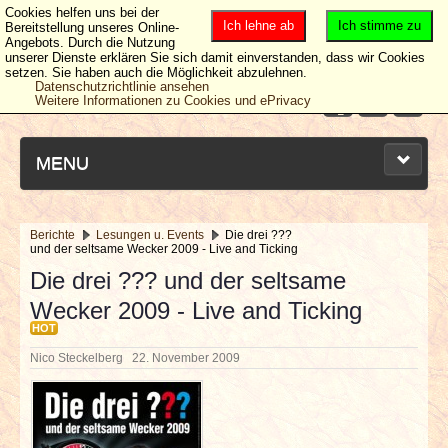
Cookies helfen uns bei der
Ich lehne ab
Ich stimme zu
Bereitstellung unseres Online-
Angebots. Durch die Nutzung
unserer Dienste erklären Sie sich damit einverstanden, dass wir Cookies
setzen. Sie haben auch die Möglichkeit abzulehnen.
Datenschutzrichtlinie ansehen
Weitere Informationen zu Cookies und ePrivacy
MENU
Berichte
Lesungen u. Events
Die drei ???
und der seltsame Wecker 2009 - Live and Ticking
NEUESTE ARTIKEL
Die drei ??? und der seltsame
Wecker 2009 - Live and Ticking
NEWS & DATES
HOT
BERICHTE
Nico Steckelberg
22. November 2009
VERLOSUNGEN