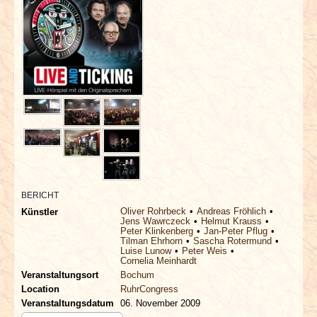
INTERVIEWS
SPECIALS
REDAKTION
LINKS
ARCHIV
BERICHT
Oliver Rohrbeck
Andreas Fröhlich
Künstler
Jens Wawrczeck
Helmut Krauss
Peter Klinkenberg
Jan-Peter Pflug
Tilman Ehrhorn
Sascha Rotermund
Luise Lunow
Peter Weis
Cornelia Meinhardt
Veranstaltungsort
Bochum
Location
RuhrCongress
Veranstaltungsdatum
06. November 2009