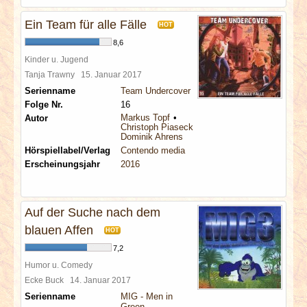
Ein Team für alle Fälle
HOT
8,6
Kinder u. Jugend
Tanja Trawny
15. Januar 2017
Serienname
Team Undercover
Folge Nr.
16
Markus Topf
Autor
Christoph Piasecki
Dominik Ahrens
Hörspiellabel/Verlag
Contendo media
Erscheinungsjahr
2016
Auf der Suche nach dem
blauen Affen
HOT
7,2
Humor u. Comedy
Ecke Buck
14. Januar 2017
Serienname
MIG - Men in
Green