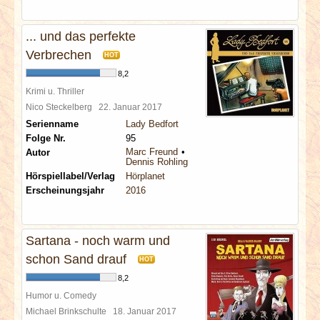
... und das perfekte
Verbrechen
HOT
8,2
Krimi u. Thriller
Nico Steckelberg
22. Januar 2017
Serienname
Lady Bedfort
Folge Nr.
95
Marc Freund
Autor
Dennis Rohling
Hörspiellabel/Verlag
Hörplanet
Erscheinungsjahr
2016
Sartana - noch warm und
schon Sand drauf
HOT
8,2
Humor u. Comedy
Michael Brinkschulte
18. Januar 2017