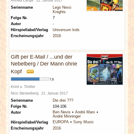
Annika Lange
22. Januar 2017
Serienname
Lego Nexo
Knights
Folge Nr.
7
Autor
-
Hörspiellabel/Verlag
Universum kids
Erscheinungsjahr
2016
Gift per E-Mail / ...und der
Nebelberg / Der Mann ohne
Kopf
HOT
7,6
Krimi u. Thriller
Nico Steckelberg
22. Januar 2017
Serienname
Die drei ???
Folge Nr.
104-106
Ben Nevis
André Marx
Autor
André Minninger
EUROPA
Sony Music
Hörspiellabel/Verlag
Erscheinungsjahr
2016