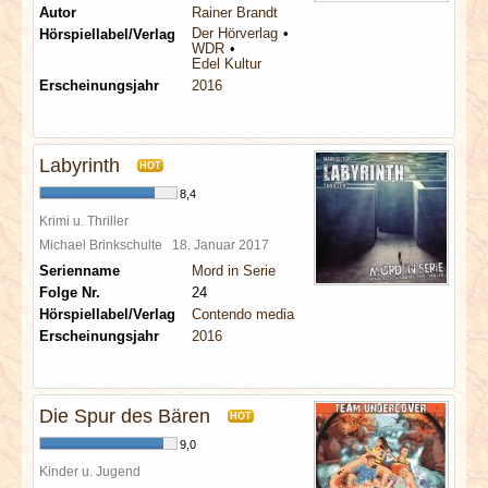
Autor
Rainer Brandt
Der Hörverlag
Hörspiellabel/Verlag
WDR
Edel Kultur
Erscheinungsjahr
2016
Labyrinth
HOT
8,4
Krimi u. Thriller
Michael Brinkschulte
18. Januar 2017
Serienname
Mord in Serie
Folge Nr.
24
Hörspiellabel/Verlag
Contendo media
Erscheinungsjahr
2016
Die Spur des Bären
HOT
9,0
Kinder u. Jugend