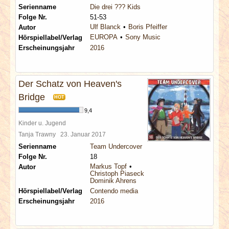
Serienname
Die drei ??? Kids
Folge Nr.
51-53
Ulf Blanck
Boris Pfeiffer
Autor
EUROPA
Sony Music
Hörspiellabel/Verlag
Erscheinungsjahr
2016
Der Schatz von Heaven's
Bridge
HOT
9,4
Kinder u. Jugend
Tanja Trawny
23. Januar 2017
Serienname
Team Undercover
Folge Nr.
18
Markus Topf
Autor
Christoph Piasecki
Dominik Ahrens
Hörspiellabel/Verlag
Contendo media
Erscheinungsjahr
2016