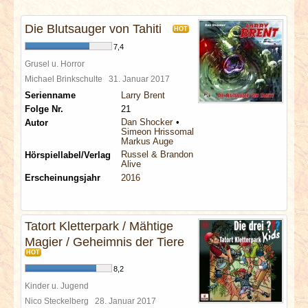
INTERVIEWS
Die Blutsauger von Tahiti
HOT
SPECIALS
7,4
Grusel u. Horror
REDAKTION
Michael Brinkschulte
31. Januar 2017
Serienname
Larry Brent
Folge Nr.
21
LINKS
Dan Shocker
Autor
Simeon Hrissomallis
Markus Auge
ARCHIV
Russel & Brandon
Hörspiellabel/Verlag
Alive
Erscheinungsjahr
2016
Tatort Kletterpark / Mähtige
Magier / Geheimnis der Tiere
HOT
8,2
Kinder u. Jugend
Nico Steckelberg
28. Januar 2017