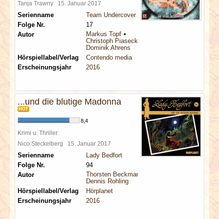
Tanja Trawny
15. Januar 2017
Serienname
Team Undercover
Folge Nr.
17
Markus Topf
Autor
Christoph Piasecki
Dominik Ahrens
Hörspiellabel/Verlag
Contendo media
Erscheinungsjahr
2016
...und die blutige Madonna
HOT
8,4
Krimi u. Thriller
Nico Steckelberg
15. Januar 2017
Serienname
Lady Bedfort
Folge Nr.
94
Thorsten Beckmann
Autor
Dennis Rohling
Hörspiellabel/Verlag
Hörplanet
Erscheinungsjahr
2016