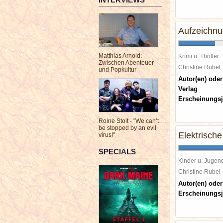
Aufzeichnu
Matthias Arnold:
Krimi u. Thriller
Zwischen Abenteuer
Christine Rube
und Popkultur
Autor(en) oder
Verlag
Erscheinungsj
Roine Stolt - "We can’t
be stopped by an evil
Elektrische
virus!"
SPECIALS
Kinder u. Jugen
Christine Rube
Autor(en) oder
Erscheinungsj