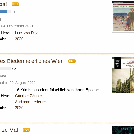
pa!
HOT
9,0
d
l
04. Dezember 2021
 Hrsg.
Lutz van Dijk
ahr
2020
es Biedermeierliches Wien
HOT
6,3
mane
chulte
29. August 2021
16 Krimis aus einer fälschlich verklärten Epoche
 Hrsg.
Günther Zäuner
Audiamo Federfrei
ahr
2020
rze Mal
HOT