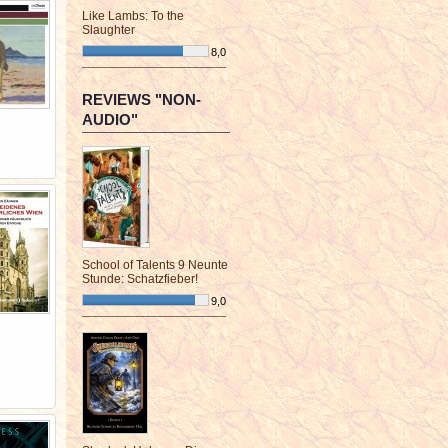
Like Lambs: To the
Slaughter
8,0
¯¯¯¯¯¯¯¯¯¯¯¯¯¯¯¯¯¯¯¯¯¯¯¯
REVIEWS "NON-
AUDIO"
School of Talents 9 Neunte
Stunde: Schatzfieber!
9,0
¯¯¯¯¯¯¯¯¯¯¯¯¯¯¯¯¯¯¯¯¯¯¯¯