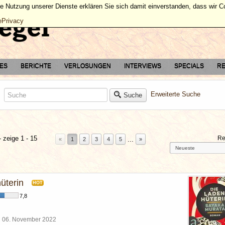
ie Nutzung unserer Dienste erklären Sie sich damit einverstanden, dass wir 
ePrivacy
TES
BERICHTE
VERLOSUNGEN
INTERVIEWS
SPECIALS
RE
Erweiterte Suche
Suche
 zeige 1 - 15
Re
...
«
1
2
3
4
5
»
üterin
HOT
7,8
l
06. November 2022