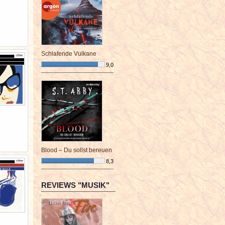
Schlafende Vulkane
9,0
¯¯¯¯¯¯¯¯¯¯¯¯¯¯¯¯¯¯¯¯¯¯¯¯
Blood – Du sollst bereuen
8,3
¯¯¯¯¯¯¯¯¯¯¯¯¯¯¯¯¯¯¯¯¯¯¯¯
REVIEWS "MUSIK"