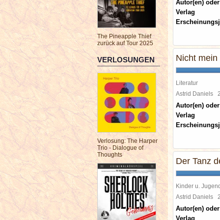
Autor(en) oder
Verlag
Erscheinungsj
The Pineapple Thief
zurück auf Tour 2025
Nicht mein
VERLOSUNGEN
Literatur
Astrid Daniels
Autor(en) oder
Verlag
Erscheinungsj
Verlosung: The Harper
Trio - Dialogue of
Thoughts
Der Tanz d
Kinder u. Jugen
Astrid Daniels
Autor(en) oder
Verlag