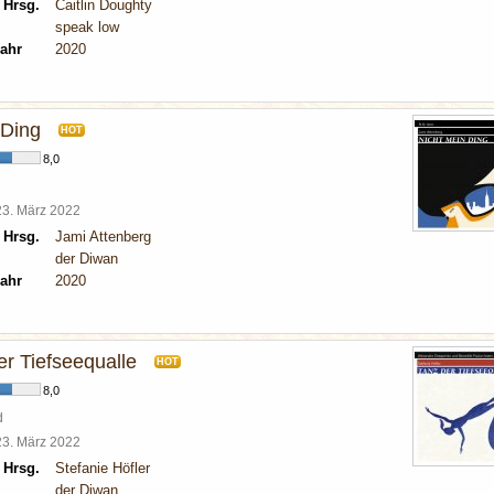
 Hrsg.
Caitlin Doughty
speak low
ahr
2020
 Ding
HOT
8,0
23. März 2022
 Hrsg.
Jami Attenberg
der Diwan
ahr
2020
er Tiefseequalle
HOT
8,0
d
23. März 2022
 Hrsg.
Stefanie Höfler
der Diwan