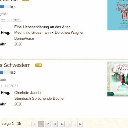
8,3
grafie
l
22. Juli 2021
Eine Liebeserklärung an das Alter
Mechthild Grossmann
Dorothea Wagner
 Hrsg.
BonneVoice
ahr
2020
s Schwestern
HOT
8,0
mane
11. Juli 2021
 Hrsg.
Charlotte Jacobi
Steinbach Sprechende Bücher
ahr
2020
 zeige 1 - 15
...
«
1
2
3
4
5
»