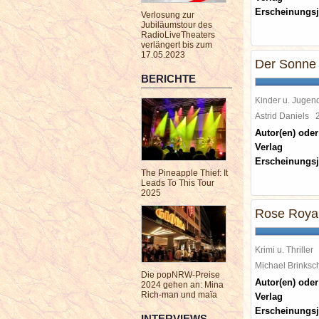
Erscheinungsj
Verlosung zur
Jubiläumstour des
RadioLiveTheaters
verlängert bis zum
17.05.2023
Der Sonne
BERICHTE
Kinder u. Jugen
Astrid Daniels
Autor(en) oder
Verlag
Erscheinungsj
The Pineapple Thief: It
Leads To This Tour
2025
Rose Roya
Krimi u. Thriller
Michael Brinks
Die popNRW-Preise
Autor(en) oder
2024 gehen an: Mina
Rich-man und maïa
Verlag
Erscheinungsj
INTERVIEWS