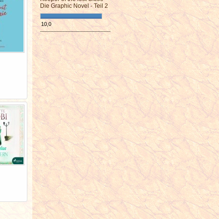
Die Graphic Novel - Teil 2
10,0
¯¯¯¯¯¯¯¯¯¯¯¯¯¯¯¯¯¯¯¯¯¯¯¯