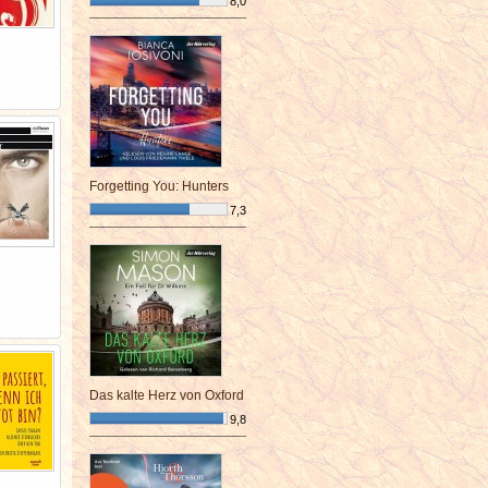
8,0
¯¯¯¯¯¯¯¯¯¯¯¯¯¯¯¯¯¯¯¯¯¯¯¯
Forgetting You: Hunters
7,3
¯¯¯¯¯¯¯¯¯¯¯¯¯¯¯¯¯¯¯¯¯¯¯¯
Das kalte Herz von Oxford
9,8
¯¯¯¯¯¯¯¯¯¯¯¯¯¯¯¯¯¯¯¯¯¯¯¯