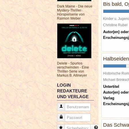
Bis bald, O
Dark Maine - Die neue
Mystery-Thriller-
Hörspielserie von
Raimon Weber
Kinder u. Jugen
Christine Rube
Autor(en) oder
Erscheinungsj
Halbseiden
Delete - Spurlos
verschwinden - Eine
Thriller-Serie von
Historische Ro
Markus B. Altmeyer
Michael Brinks
LOGIN
Untertitel
REDAKTEURE
Autor(en) oder
UND VERLAGE
Verlag
Erscheinungsj
Benutzername
Passwort
Das Schwa
Sicherheitscode