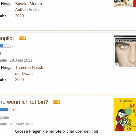
 Hrsg.
Sayaka Murata
Aufbau Audio
ahr
2020
npilot
HOT
7,8
d
chulte
19. April 2022
 Hrsg.
Thorsten Nesch
der Diwan
ahr
2020
t, wenn ich tot bin?
HOT
9,3
grafie
chulte
27. März 2022
Grosse Fragen kleiner Sterblicher über den Tod