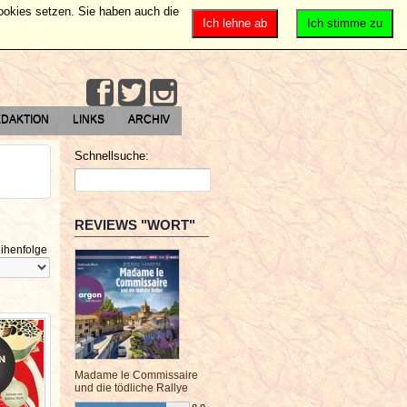
Cookies setzen. Sie haben auch die
Ich lehne ab
Ich stimme zu
DAKTION
LINKS
ARCHIV
Schnellsuche:
REVIEWS "WORT"
ihenfolge
Madame le Commissaire
und die tödliche Rallye