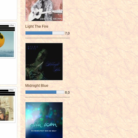
Light The Fire
7,0
¯¯¯¯¯¯¯¯¯¯¯¯¯¯¯¯¯¯¯¯¯¯¯¯
Midnight Blue
8,0
¯¯¯¯¯¯¯¯¯¯¯¯¯¯¯¯¯¯¯¯¯¯¯¯