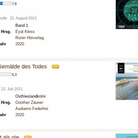
7,8
chulte
22. August 2021
Band 1
 Hrsg.
Eyal Kless
Ronin Hörverlag
ahr
2020
Gemälde des Todes
HOT
5,3
l
22. Juli 2021
Ostfrieslandkrimi
 Hrsg.
Günther Zäuner
Audiamo Federfrei
ahr
2020
 als nie
HOT