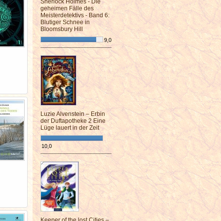
Sherlock Holmes - Die
geheimen Fälle des
Meisterdetektivs - Band 6:
Blutiger Schnee in
Bloomsbury Hill
9,0
¯¯¯¯¯¯¯¯¯¯¯¯¯¯¯¯¯¯¯¯¯¯¯¯
Luzie Alvenstein – Erbin
der Duftapotheke 2 Eine
Lüge lauert in der Zeit
10,0
¯¯¯¯¯¯¯¯¯¯¯¯¯¯¯¯¯¯¯¯¯¯¯¯
Keeper of the lost Cities –