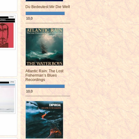
Du Bedeutest Mir Die Welt
10,0
¯¯¯¯¯¯¯¯¯¯¯¯¯¯¯¯¯¯¯¯¯¯¯¯
Atlantic Rain: The Lost
Fisherman’s Blues
Recordings
10,0
¯¯¯¯¯¯¯¯¯¯¯¯¯¯¯¯¯¯¯¯¯¯¯¯