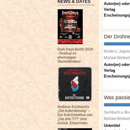
NEWS & DATES
Autor(en) oder
Verlag
Erscheinungsj
Der Drohne
Dark Days Berlin 2026
Kinder u. Jugen
- Festival im
ehemaligen
Michael Brinks
Stummfilmkino
Autor(en) oder
Verlag
Erscheinungsj
Was passier
Andreas Eschbachs
„Die Auferstehung“ –
Sachbuch u. Bio
Die Kult-Detektive von
Michael Brinks
„Die drei ???“ sind
zurück. Erwachsen.
Untertitel