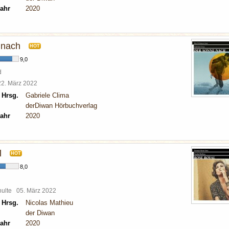
ahr
2020
 nach
HOT
9,0
d
22. März 2022
 Hrsg.
Gabriele Clima
derDiwan Hörbuchverlag
ahr
2020
l
HOT
8,0
chulte
05. März 2022
 Hrsg.
Nicolas Mathieu
der Diwan
ahr
2020