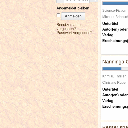
Angemeldet bleiben
Science-Fiction
Anmelden
Michael Brinks
Untertitel
Benutzername
vergessen?
Autor(en) oder
Passwort vergessen?
Verlag
Erscheinungsj
Nanninga 
Krimi u. Thriller
Christine Rube
Untertitel
Autor(en) oder
Verlag
Erscheinungsj
Besser spät