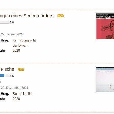
ngen eines Serienmörders
HOT
5,8
l
29. Januar 2022
 Hrsg.
Kim Youngh-Ha
der Diwan
ahr
2020
 Fische
HOT
8,5
d
l
22. Dezember 2021
 Hrsg.
Susan Kreller
ahr
2020