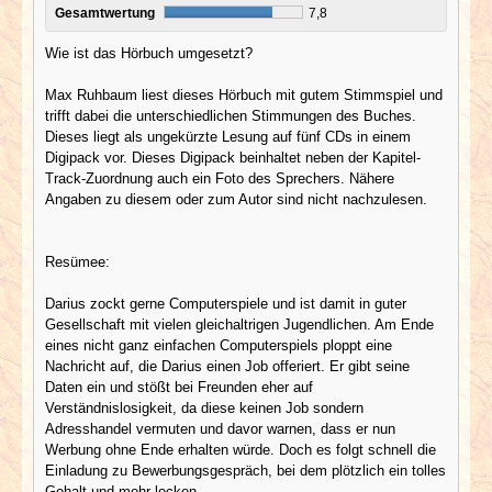
Gesamtwertung
7,8
Wie ist das Hörbuch umgesetzt?
Max Ruhbaum liest dieses Hörbuch mit gutem Stimmspiel und
trifft dabei die unterschiedlichen Stimmungen des Buches.
Dieses liegt als ungekürzte Lesung auf fünf CDs in einem
Digipack vor. Dieses Digipack beinhaltet neben der Kapitel-
Track-Zuordnung auch ein Foto des Sprechers. Nähere
Angaben zu diesem oder zum Autor sind nicht nachzulesen.
Resümee:
Darius zockt gerne Computerspiele und ist damit in guter
Gesellschaft mit vielen gleichaltrigen Jugendlichen. Am Ende
eines nicht ganz einfachen Computerspiels ploppt eine
Nachricht auf, die Darius einen Job offeriert. Er gibt seine
Daten ein und stößt bei Freunden eher auf
Verständnislosigkeit, da diese keinen Job sondern
Adresshandel vermuten und davor warnen, dass er nun
Werbung ohne Ende erhalten würde. Doch es folgt schnell die
Einladung zu Bewerbungsgespräch, bei dem plötzlich ein tolles
Gehalt und mehr locken.