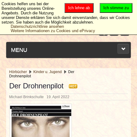
Cookies helfen uns bei der
Ich lehne ab
Ich stimme zu
Bereitstellung unseres Online-
Angebots. Durch die Nutzung
unserer Dienste erklären Sie sich damit einverstanden, dass wir Cookies
setzen. Sie haben auch die Möglichkeit abzulehnen.
Datenschutzrichtlinie ansehen
Weitere Informationen zu Cookies und ePrivacy
MENU
Hörbücher
Kinder u. Jugend
Der
Drohnenpilot
NEUESTE ARTIKEL
Der Drohnenpilot
HOT
NEWS & DATES
Michael Brinkschulte
19. April 2022
BERICHTE
VERLOSUNGEN