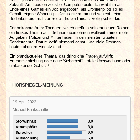
Zukunft. Am liebsten zockt er Computerspiele. Da wird ihm am
Ende eines Games ein Job angeboten: als Drohnenpilot! Tolles
Gehalt, eigene Wohnung – Darius nimmt an und schiebt seine
Bedenken erst mal zur Seite. Bis ein Einsatz völlig schief läuft …
Der bekannte Autor Thorsten Nesch greift in seinem neuen Roman
ein heißes Thema auf: Drohnen übernehmen weltweit immer mehr
Aufgaben, Polizei und Militär haben in den meisten Staaten
Sonderrechte. Darum weiß niemand genau, wie viele Drohnen
heute schon im Einsatz sind.
Ein brandaktuelles Thema, das dringliche Fragen aufwirft:
Entmenschlichung oder neue Sicherheit? Totale Überwachung oder
umfassender Schutz?
HÖRSPIEGEL-MEINUNG
19. April 2022
Michael Brinkschulte
Story/Inhalt
8,0
Atmosphäre
8,0
Sprecher
9,0
Aufmachung
6,0