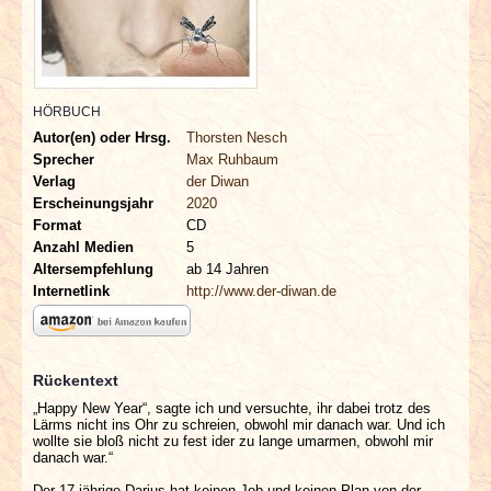
INTERVIEWS
SPECIALS
HÖRBUCH
REDAKTION
Autor(en) oder Hrsg.
Thorsten Nesch
Sprecher
Max Ruhbaum
LINKS
Verlag
der Diwan
Erscheinungsjahr
2020
Format
CD
ARCHIV
Anzahl Medien
5
Altersempfehlung
ab 14 Jahren
Internetlink
http://www.der-diwan.de
Rückentext
„Happy New Year“, sagte ich und versuchte, ihr dabei trotz des
Lärms nicht ins Ohr zu schreien, obwohl mir danach war. Und ich
wollte sie bloß nicht zu fest ider zu lange umarmen, obwohl mir
danach war.“
Der 17-jährige Darius hat keinen Job und keinen Plan von der