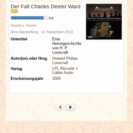
Der Fall Charles Dexter Ward
HOT
8,8
Grusel u. Horror
Nico Steckelberg
13. November 2010
Untertitel
Eine
Horrorgeschichte
von H. P.
Lovecraft
Autor(en) oder Hrsg.
Howard Philips
Lovecraft
LPL Records
Verlag
Lübbe Audio
Erscheinungsjahr
2009