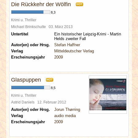
Die Rückkehr der Wölfin
HOT
8,3
Krimi u. Thriller
Michael Brinkschulte
03. März 2013
Untertitel
Ein historischer Leipzig-Krimi - Martin
Helds zweiter Fall
Autor(en) oder Hrsg.
Stefan Haffner
Verlag
Mitteldeutscher Verlag
Erscheinungsjahr
2009
Glaspuppen
HOT
8,5
Krimi u. Thriller
Astrid Daniels
12. Februar 2012
Autor(en) oder Hrsg.
Jorun Thørring
Verlag
audio media
Erscheinungsjahr
2009