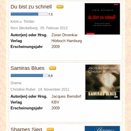
Du bist zu schnell
HOT
7,5
Krimi u. Thriller
Nico Steckelberg
05. Februar 2012
Autor(en) oder Hrsg.
Zoran Drvenkar
Verlag
Hörbuch Hamburg
Erscheinungsjahr
2009
Samiras Blues
HOT
8,8
Drama
Christine Rubel
19. November 2011
Autor(en) oder Hrsg.
Jacques Berndorf
Verlag
KBV
Erscheinungsjahr
2009
Sharpes Sieg
HOT