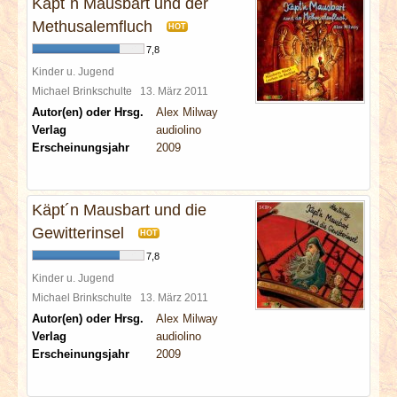
Käpt´n Mausbart und der
Methusalemfluch
HOT
7,8
Kinder u. Jugend
Michael Brinkschulte
13. März 2011
Autor(en) oder Hrsg.
Alex Milway
Verlag
audiolino
Erscheinungsjahr
2009
Käpt´n Mausbart und die
Gewitterinsel
HOT
7,8
Kinder u. Jugend
Michael Brinkschulte
13. März 2011
Autor(en) oder Hrsg.
Alex Milway
Verlag
audiolino
Erscheinungsjahr
2009