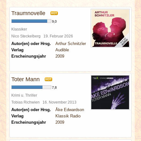
INTERVIEWS
Traumnovelle
HOT
SPECIALS
9,0
Klassiker
REDAKTION
Nico Steckelberg
19. Februar 2026
Autor(en) oder Hrsg.
Arthur Schnitzler
Verlag
Audible
LINKS
Erscheinungsjahr
2009
ARCHIV
Toter Mann
HOT
7,8
Krimi u. Thriller
Tobias Richwien
16. November 2013
Autor(en) oder Hrsg.
Åke Edwardson
Verlag
Klassik Radio
Erscheinungsjahr
2009