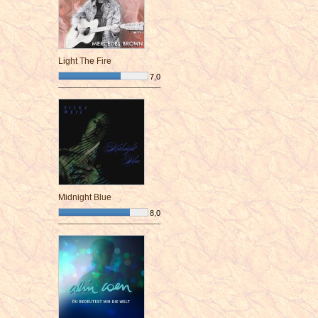
Light The Fire
7,0
¯¯¯¯¯¯¯¯¯¯¯¯¯¯¯¯¯¯¯¯¯¯¯¯
Midnight Blue
8,0
¯¯¯¯¯¯¯¯¯¯¯¯¯¯¯¯¯¯¯¯¯¯¯¯