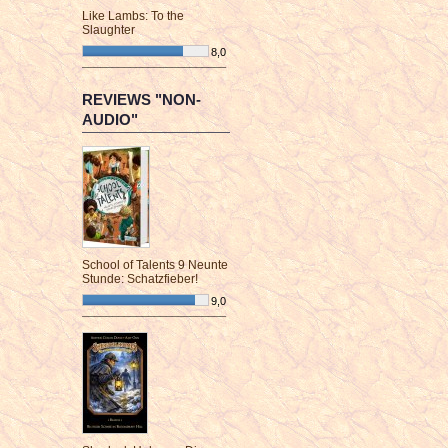
Like Lambs: To the
Slaughter
8,0
¯¯¯¯¯¯¯¯¯¯¯¯¯¯¯¯¯¯¯¯¯¯¯¯
REVIEWS "NON-
AUDIO"
School of Talents 9 Neunte
Stunde: Schatzfieber!
9,0
¯¯¯¯¯¯¯¯¯¯¯¯¯¯¯¯¯¯¯¯¯¯¯¯