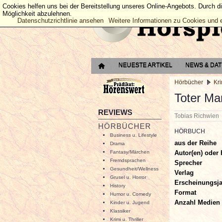
Cookies helfen uns bei der Bereitstellung unseres Online-Angebots. Durch d
Möglichkeit abzulehnen.
Datenschutzrichtlinie ansehen
Weitere Informationen zu Cookies und 
NEUESTE ARTIKEL
NEWS & DA
Hörbücher
Kri
Toter Ma
REVIEWS
Tobias Richwie
HÖRBÜCHER
HÖRBUCH
Business u. Lifestyle
aus der Reihe
Drama
Autor(en) oder 
Fantasy/Märchen
Fremdsprachen
Sprecher
Gesundheit/Wellness
Verlag
Grusel u. Horror
Erscheinungsj
History
Format
Humor u. Comedy
Anzahl Medien
Kinder u. Jugend
Klassiker
Krimi u. Thriller