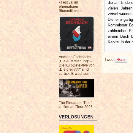
die am Ende e
- Festival im
ehemaligen
vielen Jahre
Stummfilmkino
verschwunden 
Die einzigart
Kommissar Bor
zahlreichen Pr
einem Buch b
Kapitel in der
Andreas Eschbachs
Tweet
„Die Auferstehung“ –
Die Kult-Detektive von
„Die drei ???“ sind
zurück. Erwachsen.
The Pineapple Thief
zurück auf Tour 2025
VERLOSUNGEN