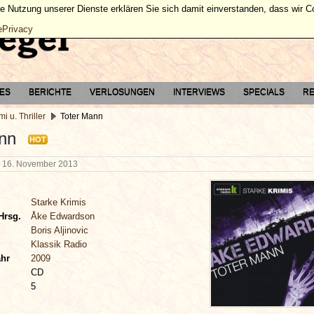
ie Nutzung unserer Dienste erklären Sie sich damit einverstanden, dass wir 
ePrivacy
TES
BERICHTE
VERLOSUNGEN
INTERVIEWS
SPECIALS
RE
mi u. Thriller
Toter Mann
nn
HOT
n
16. November 2013
Starke Krimis
Hrsg.
Åke Edwardson
Boris Aljinovic
Klassik Radio
ahr
2009
CD
5