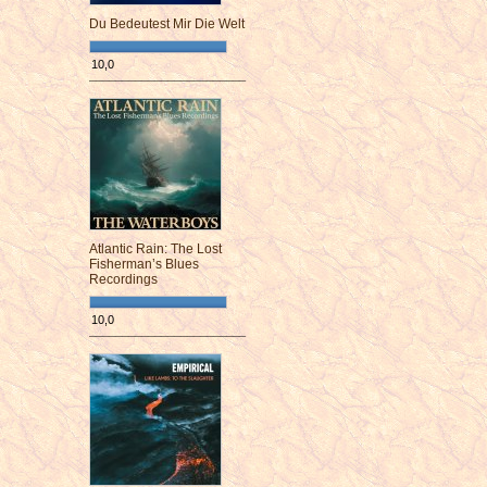
Du Bedeutest Mir Die Welt
10,0
¯¯¯¯¯¯¯¯¯¯¯¯¯¯¯¯¯¯¯¯¯¯¯¯
Atlantic Rain: The Lost
Fisherman’s Blues
Recordings
10,0
¯¯¯¯¯¯¯¯¯¯¯¯¯¯¯¯¯¯¯¯¯¯¯¯