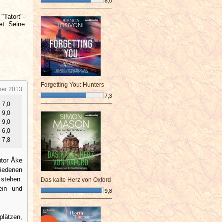
8,0
¯¯¯¯¯¯¯¯¯¯¯¯¯¯¯¯¯¯¯¯¯¯¯¯
"Tatort"-
et. Seine
Forgetting You: Hunters
ber 2013
7,3
7,0
¯¯¯¯¯¯¯¯¯¯¯¯¯¯¯¯¯¯¯¯¯¯¯¯
9,0
9,0
6,0
7,8
utor Åke
iedenen
stehen.
Das kalte Herz von Oxford
ein und
9,8
¯¯¯¯¯¯¯¯¯¯¯¯¯¯¯¯¯¯¯¯¯¯¯¯
plätzen,