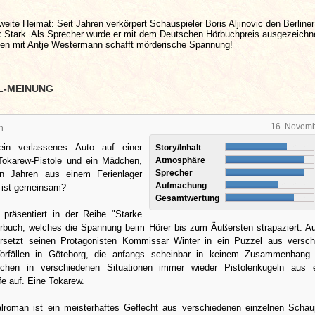
zweite Heimat: Seit Jahren verkörpert Schauspieler Boris Aljinovic den Berliner 
 Stark. Als Sprecher wurde er mit dem Deutschen Hörbuchpreis ausgezeichn
n mit Antje Westermann schafft mörderische Spannung!
L-MEINUNG
16. Novem
n
in verlassenes Auto auf einer
Story/Inhalt
Tokarew-Pistole und ein Mädchen,
Atmosphäre
Sprecher
en Jahren aus einem Ferienlager
Aufmachung
 ist gemeinsam?
Gesamtwertung
 präsentiert in der Reihe "Starke
örbuch, welches die Spannung beim Hörer bis zum Äußersten strapaziert. A
rsetzt seinen Protagonisten Kommissar Winter in ein Puzzel aus versch
 Vorfällen in Göteborg, die anfangs scheinbar in keinem Zusammenhang 
auchen in verschiedenen Situationen immer wieder Pistolenkugeln aus 
e auf. Eine Tokarew.
alroman ist ein meisterhaftes Geflecht aus verschiedenen einzelnen Schau