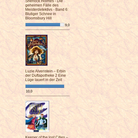
Sherlock Holmes - Die
geheimen Fälle des
Meisterdetektivs - Band 6:
Blutiger Schnee in
Bloomsbury Hill
9,0
¯¯¯¯¯¯¯¯¯¯¯¯¯¯¯¯¯¯¯¯¯¯¯¯
Luzie Alvenstein – Erbin
der Duftapotheke 2 Eine
Lüge lauert in der Zeit
10,0
¯¯¯¯¯¯¯¯¯¯¯¯¯¯¯¯¯¯¯¯¯¯¯¯
Keeper of the lost Cities –