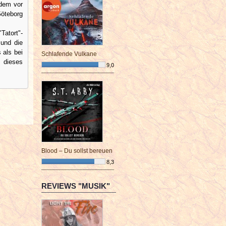
 dem vor
öteborg
Tatort"-
 und die
 als bei
Schlafende Vulkane
 dieses
9,0
¯¯¯¯¯¯¯¯¯¯¯¯¯¯¯¯¯¯¯¯¯¯¯¯
Blood – Du sollst bereuen
8,3
¯¯¯¯¯¯¯¯¯¯¯¯¯¯¯¯¯¯¯¯¯¯¯¯
REVIEWS "MUSIK"