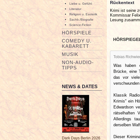
Rückentext
Liebe u. Gefühl
Literatur
Krimi ist seine 
Religion u. Esoterik
Kommissar Felix
Lesung zusamme
Sachb./Biografie
Science-Fiction
HÖRSPIELE
HÖRSPIEGE
COMEDY U.
KABARETT
MUSIK
Tobias Richwie
NON-AUDIO-
Was haben e
TIPPS
Brücke, eine 
das vor viel
verschwunden
NEWS & DATES
Klassik Radio
Krimis" ein H
Edwardson ve
rätselhaften
Allerdings t
derselben Waff
Dieser Krimin
Dark Days Berlin 2026