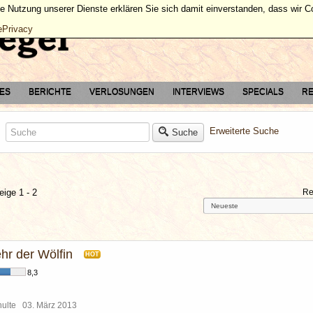
ie Nutzung unserer Dienste erklären Sie sich damit einverstanden, dass wir 
ePrivacy
TES
BERICHTE
VERLOSUNGEN
INTERVIEWS
SPECIALS
RE
Erweiterte Suche
Suche
eige 1 - 2
Re
hr der Wölfin
HOT
8,3
chulte
03. März 2013