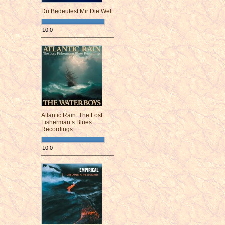
Du Bedeutest Mir Die Welt
10,0
¯¯¯¯¯¯¯¯¯¯¯¯¯¯¯¯¯¯¯¯¯¯¯¯
Atlantic Rain: The Lost
Fisherman’s Blues
Recordings
10,0
¯¯¯¯¯¯¯¯¯¯¯¯¯¯¯¯¯¯¯¯¯¯¯¯