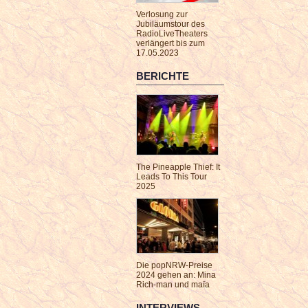
Verlosung zur
Jubiläumstour des
RadioLiveTheaters
verlängert bis zum
17.05.2023
BERICHTE
The Pineapple Thief: It
Leads To This Tour
2025
Die popNRW-Preise
2024 gehen an: Mina
Rich-man und maïa
INTERVIEWS