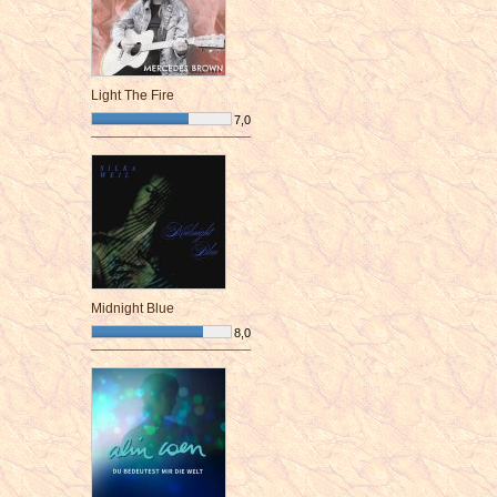
Light The Fire
7,0
¯¯¯¯¯¯¯¯¯¯¯¯¯¯¯¯¯¯¯¯¯¯¯¯
Midnight Blue
8,0
¯¯¯¯¯¯¯¯¯¯¯¯¯¯¯¯¯¯¯¯¯¯¯¯