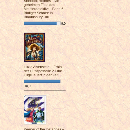
Sherlock Holmes - Die
geheimen Fälle des
Meisterdetektivs - Band 6:
Blutiger Schnee in
Bloomsbury Hill
9,0
¯¯¯¯¯¯¯¯¯¯¯¯¯¯¯¯¯¯¯¯¯¯¯¯
Luzie Alvenstein – Erbin
der Duftapotheke 2 Eine
Lüge lauert in der Zeit
10,0
¯¯¯¯¯¯¯¯¯¯¯¯¯¯¯¯¯¯¯¯¯¯¯¯
Keeper of the lost Cities –