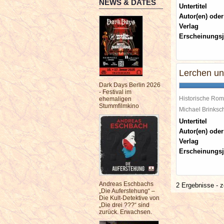
NEWS & DATES
Untertitel
Autor(en) oder
Verlag
Erscheinungsj
Lerchen u
Dark Days Berlin 2026
- Festival im
Historische Ro
ehemaligen
Stummfilmkino
Michael Brinks
Untertitel
Autor(en) oder
Verlag
Erscheinungsj
Andreas Eschbachs
2 Ergebnisse - z
„Die Auferstehung“ –
Die Kult-Detektive von
„Die drei ???“ sind
zurück. Erwachsen.