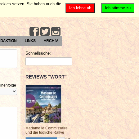
Cookies setzen. Sie haben auch die
Ich lehne ab
Ich stimme zu
DAKTION
LINKS
ARCHIV
Schnellsuche:
REVIEWS "WORT"
ihenfolge
Madame le Commissaire
und die tödliche Rallye