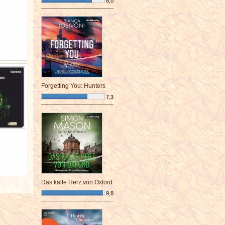
8,0
¯¯¯¯¯¯¯¯¯¯¯¯¯¯¯¯¯¯¯¯¯¯¯¯
Forgetting You: Hunters
7,3
¯¯¯¯¯¯¯¯¯¯¯¯¯¯¯¯¯¯¯¯¯¯¯¯
Das kalte Herz von Oxford
9,8
¯¯¯¯¯¯¯¯¯¯¯¯¯¯¯¯¯¯¯¯¯¯¯¯