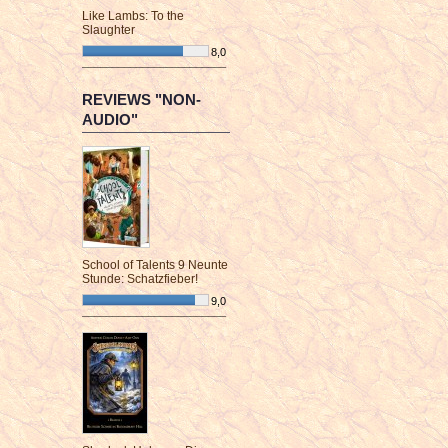
Like Lambs: To the
Slaughter
8,0
¯¯¯¯¯¯¯¯¯¯¯¯¯¯¯¯¯¯¯¯¯¯¯¯
REVIEWS "NON-
AUDIO"
School of Talents 9 Neunte
Stunde: Schatzfieber!
9,0
¯¯¯¯¯¯¯¯¯¯¯¯¯¯¯¯¯¯¯¯¯¯¯¯