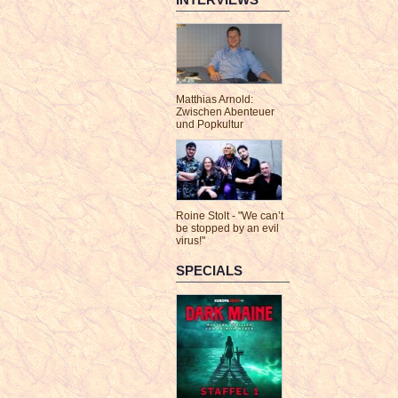
Matthias Arnold:
Zwischen Abenteuer
und Popkultur
Roine Stolt - "We can’t
be stopped by an evil
virus!"
SPECIALS