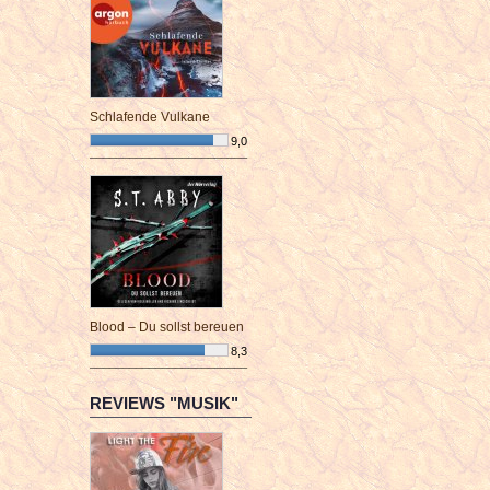
Schlafende Vulkane
9,0
¯¯¯¯¯¯¯¯¯¯¯¯¯¯¯¯¯¯¯¯¯¯¯¯
Blood – Du sollst bereuen
8,3
¯¯¯¯¯¯¯¯¯¯¯¯¯¯¯¯¯¯¯¯¯¯¯¯
REVIEWS "MUSIK"