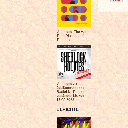
Verlosung: The Harper
Trio - Dialogue of
Thoughts
Verlosung zur
Jubiläumstour des
RadioLiveTheaters
verlängert bis zum
17.05.2023
BERICHTE