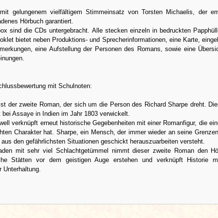
mit gelungenem vielfältigem Stimmeinsatz von Torsten Michaelis, der er
denes Hörbuch garantiert.
box sind die CDs untergebracht. Alle stecken einzeln in bedruckten Papphül
oklet bietet neben Produktions- und Sprecherinformationen, eine Karte, eingeb
nmerkungen, eine Aufstellung der Personen des Romans, sowie eine Übersi
einungen.
lussbewertung mit Schulnoten:
ist der zweite Roman, der sich um die Person des Richard Sharpe dreht. Die
t bei Assaye in Indien im Jahr 1803 verwickelt.
ell verknüpft erneut historische Gegebenheiten mit einer Romanfigur, die ein
chten Charakter hat. Sharpe, ein Mensch, der immer wieder an seine Grenzen
r aus den gefährlichsten Situationen geschickt herauszuarbeiten versteht.
aden mit sehr viel Schlachtgetümmel nimmt dieser zweite Roman den Hör
sche Stätten vor dem geistigen Auge erstehen und verknüpft Historie m
r Unterhaltung.