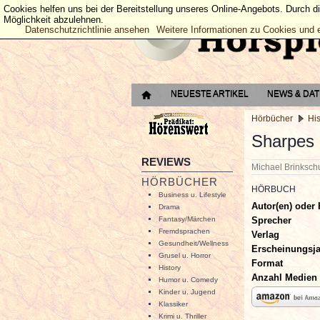
Cookies helfen uns bei der Bereitstellung unseres Online-Angebots. Durch d
Möglichkeit abzulehnen.
Datenschutzrichtlinie ansehen
Weitere Informationen zu Cookies und 
NEUESTE ARTIKEL
NEWS & DA
Hörbücher
Hi
Sharpes 
REVIEWS
Michael Brinksc
HÖRBÜCHER
HÖRBUCH
Business u. Lifestyle
Autor(en) oder 
Drama
Sprecher
Fantasy/Märchen
Fremdsprachen
Verlag
Gesundheit/Wellness
Erscheinungsj
Grusel u. Horror
Format
History
Anzahl Medien
Humor u. Comedy
Kinder u. Jugend
Klassiker
Krimi u. Thriller