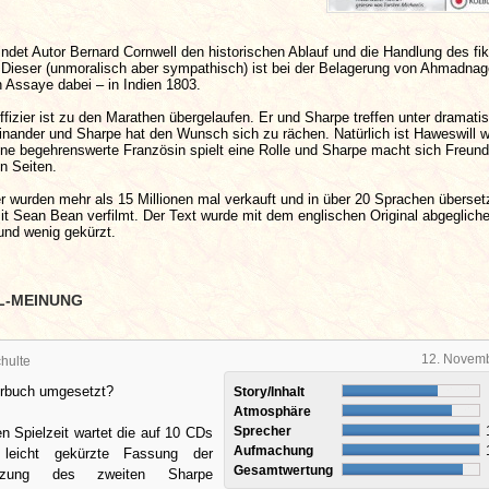
indet Autor Bernard Cornwell den historischen Ablauf und die Handlung des fik
 Dieser (unmoralisch aber sympathisch) ist bei der Belagerung von Ahmadnag
 Assaye dabei – in Indien 1803.
ffizier ist zu den Marathen übergelaufen. Er und Sharpe treffen unter dramati
nander und Sharpe hat den Wunsch sich zu rächen. Natürlich ist Haweswill w
eine begehrenswerte Französin spielt eine Rolle und Sharpe macht sich Freun
n Seiten.
 wurden mehr als 15 Millionen mal verkauft und in über 20 Sprachen überset
t Sean Bean verfilmt. Der Text wurde mit dem englischen Original abgeglich
nd wenig gekürzt.
L-MEINUNG
12. Novem
hulte
örbuch umgesetzt?
Story/Inhalt
Atmosphäre
Sprecher
n Spielzeit wartet die auf 10 CDs
Aufmachung
 leicht gekürzte Fassung der
Gesamtwertung
etzung des zweiten Sharpe