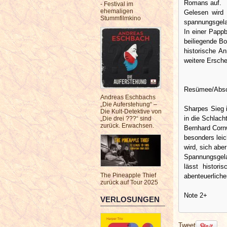
Romans auf.
- Festival im
ehemaligen
Gelesen wird 
Stummfilmkino
spannungsgela
In einer Papp
beiliegende Bo
historische A
weitere Ersch
Resümee/Absch
Andreas Eschbachs
„Die Auferstehung“ –
Sharpes Sieg 
Die Kult-Detektive von
in die Schlach
„Die drei ???“ sind
zurück. Erwachsen.
Bernhard Cornw
besonders lei
wird, sich abe
Spannungsgel
lässt histori
The Pineapple Thief
abenteuerliche
zurück auf Tour 2025
Note 2+
VERLOSUNGEN
Tweet