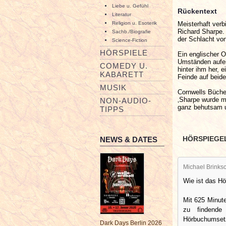
Liebe u. Gefühl
Rückentext
Literatur
Meisterhaft verb
Religion u. Esoterik
Richard Sharpe.
Sachb./Biografie
der Schlacht von
Science-Fiction
HÖRSPIELE
Ein englischer O
Umständen aufei
COMEDY U.
hinter ihm her, 
KABARETT
Feinde auf beide
MUSIK
Cornwells Bücher
‚Sharpe wurde mi
NON-AUDIO-
ganz behutsam u
TIPPS
HÖRSPIEGE
NEWS & DATES
Michael Brinksc
Wie ist das H
Mit 625 Minute
zu findende
Hörbuchums
Dark Days Berlin 2026