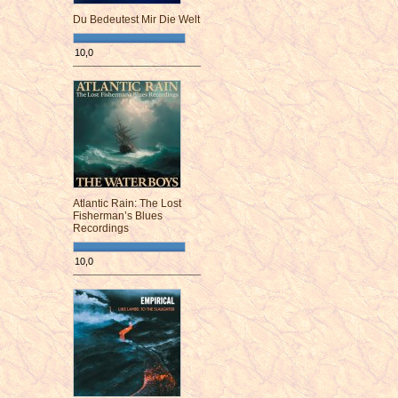
Du Bedeutest Mir Die Welt
10,0
¯¯¯¯¯¯¯¯¯¯¯¯¯¯¯¯¯¯¯¯¯¯¯¯
Atlantic Rain: The Lost
Fisherman’s Blues
Recordings
10,0
¯¯¯¯¯¯¯¯¯¯¯¯¯¯¯¯¯¯¯¯¯¯¯¯