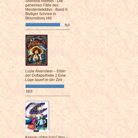
Sherlock Holmes - Die
geheimen Fälle des
Meisterdetektivs - Band 6:
Blutiger Schnee in
Bloomsbury Hill
9,0
¯¯¯¯¯¯¯¯¯¯¯¯¯¯¯¯¯¯¯¯¯¯¯¯
Luzie Alvenstein – Erbin
der Duftapotheke 2 Eine
Lüge lauert in der Zeit
10,0
¯¯¯¯¯¯¯¯¯¯¯¯¯¯¯¯¯¯¯¯¯¯¯¯
Keeper of the lost Cities –