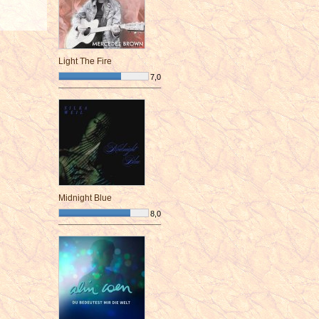
Light The Fire
7,0
¯¯¯¯¯¯¯¯¯¯¯¯¯¯¯¯¯¯¯¯¯¯¯¯
Midnight Blue
8,0
¯¯¯¯¯¯¯¯¯¯¯¯¯¯¯¯¯¯¯¯¯¯¯¯