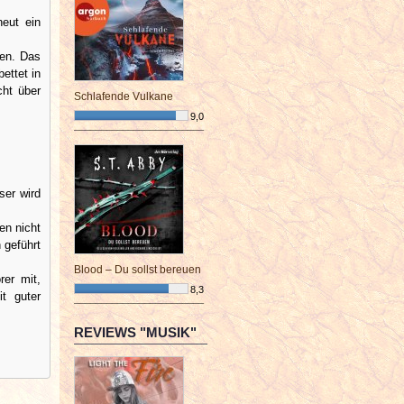
neut ein
len. Das
ettet in
cht über
Schlafende Vulkane
9,0
¯¯¯¯¯¯¯¯¯¯¯¯¯¯¯¯¯¯¯¯¯¯¯¯
ser wird
en nicht
 geführt
Blood – Du sollst bereuen
er mit,
8,3
it guter
¯¯¯¯¯¯¯¯¯¯¯¯¯¯¯¯¯¯¯¯¯¯¯¯
REVIEWS "MUSIK"