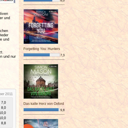
8,0
¯¯¯¯¯¯¯¯¯¯¯¯¯¯¯¯¯¯¯¯¯¯¯¯
tiven
er und
schen
ieder
de und
Forgetting You: Hunters
zt.
7,3
en und nur
¯¯¯¯¯¯¯¯¯¯¯¯¯¯¯¯¯¯¯¯¯¯¯¯
ber 2011
7,0
Das kalte Herz von Oxford
8,0
9,8
10,0
¯¯¯¯¯¯¯¯¯¯¯¯¯¯¯¯¯¯¯¯¯¯¯¯
10,0
8,8