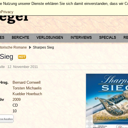
ie Nutzung unserer Dienste erklären Sie sich damit einverstanden, dass wir 
ePrivacy
TES
BERICHTE
VERLOSUNGEN
INTERVIEWS
SPECIALS
RE
storische Romane
Sharpes Sieg
Sieg
HOT
hulte
12. November 2011
Hrsg.
Bernard Cornwell
Torsten Michaelis
Kuebler Hoerbuch
ahr
2009
CD
10