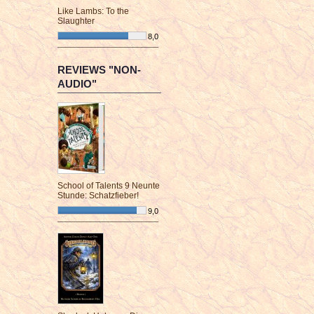
Like Lambs: To the
Slaughter
8,0
¯¯¯¯¯¯¯¯¯¯¯¯¯¯¯¯¯¯¯¯¯¯¯¯
REVIEWS "NON-
AUDIO"
School of Talents 9 Neunte
Stunde: Schatzfieber!
9,0
¯¯¯¯¯¯¯¯¯¯¯¯¯¯¯¯¯¯¯¯¯¯¯¯