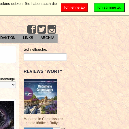
Cookies setzen. Sie haben auch die
Ich lehne ab
Ich stimme zu
DAKTION
LINKS
ARCHIV
Schnellsuche:
REVIEWS "WORT"
ihenfolge
Madame le Commissaire
und die tödliche Rallye