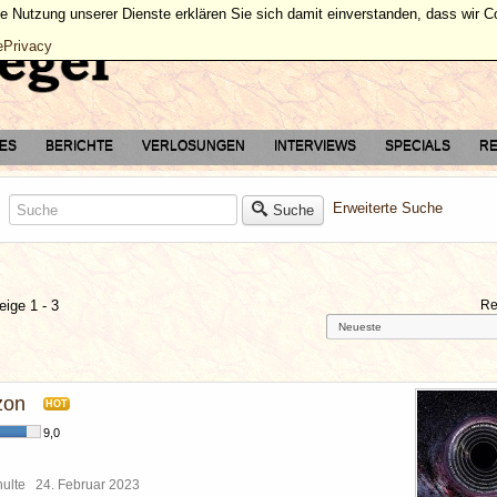
ie Nutzung unserer Dienste erklären Sie sich damit einverstanden, dass wir 
ePrivacy
TES
BERICHTE
VERLOSUNGEN
INTERVIEWS
SPECIALS
RE
Erweiterte Suche
Suche
eige 1 - 3
Re
zon
HOT
9,0
chulte
24. Februar 2023