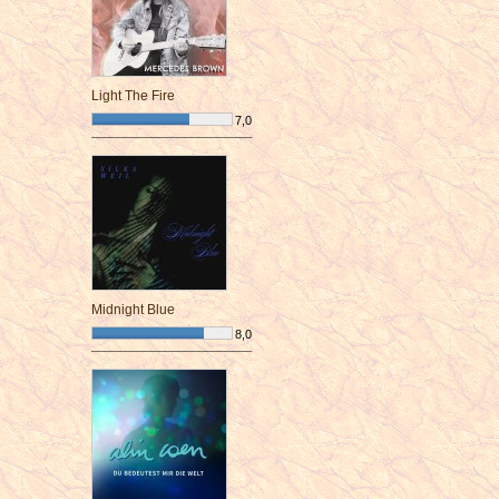
Light The Fire
7,0
¯¯¯¯¯¯¯¯¯¯¯¯¯¯¯¯¯¯¯¯¯¯¯¯
Midnight Blue
8,0
¯¯¯¯¯¯¯¯¯¯¯¯¯¯¯¯¯¯¯¯¯¯¯¯