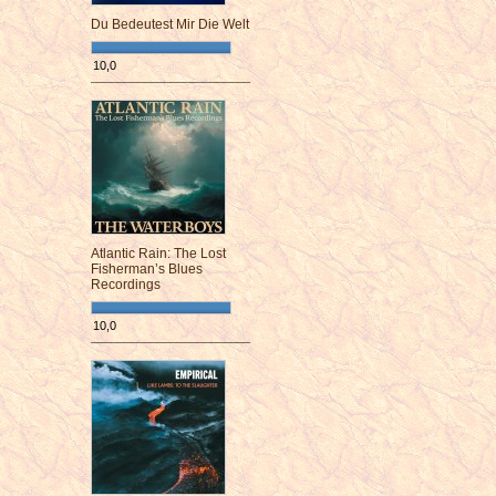
Du Bedeutest Mir Die Welt
10,0
¯¯¯¯¯¯¯¯¯¯¯¯¯¯¯¯¯¯¯¯¯¯¯¯
Atlantic Rain: The Lost
Fisherman’s Blues
Recordings
10,0
¯¯¯¯¯¯¯¯¯¯¯¯¯¯¯¯¯¯¯¯¯¯¯¯