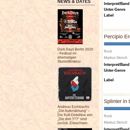
NEWS & DATES
Interpret/Band
Unter-Genre
Label
Percipio E
Dark Days Berlin 2026
Rock
- Festival im
ehemaligen
Markus Skroch
Stummfilmkino
Interpret/Band
Unter-Genre
Label
Splinter in
Andreas Eschbachs
„Die Auferstehung“ –
Die Kult-Detektive von
Rock
„Die drei ???“ sind
Markus Skroch
zurück. Erwachsen.
Interpret/Band