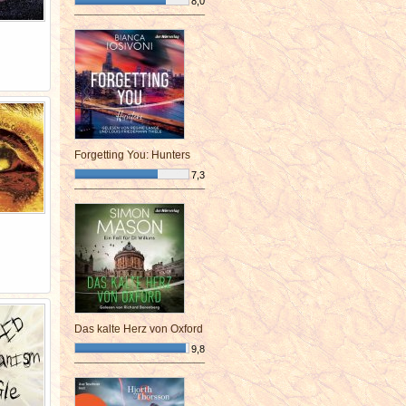
8,0
¯¯¯¯¯¯¯¯¯¯¯¯¯¯¯¯¯¯¯¯¯¯¯¯
Forgetting You: Hunters
7,3
¯¯¯¯¯¯¯¯¯¯¯¯¯¯¯¯¯¯¯¯¯¯¯¯
Das kalte Herz von Oxford
9,8
¯¯¯¯¯¯¯¯¯¯¯¯¯¯¯¯¯¯¯¯¯¯¯¯