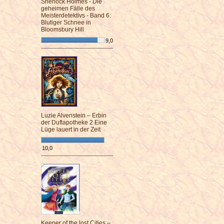
Sherlock Holmes - Die
geheimen Fälle des
Meisterdetektivs - Band 6:
Blutiger Schnee in
Bloomsbury Hill
9,0
¯¯¯¯¯¯¯¯¯¯¯¯¯¯¯¯¯¯¯¯¯¯¯¯
Luzie Alvenstein – Erbin
der Duftapotheke 2 Eine
Lüge lauert in der Zeit
10,0
¯¯¯¯¯¯¯¯¯¯¯¯¯¯¯¯¯¯¯¯¯¯¯¯
Keeper of the lost Cities –