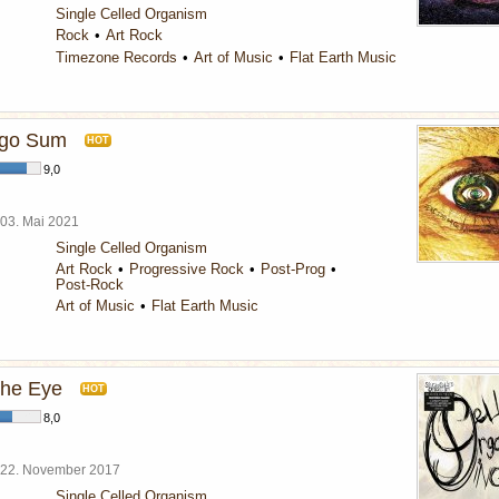
Single Celled Organism
Rock
Art Rock
Timezone Records
Art of Music
Flat Earth Music
rgo Sum
HOT
9,0
03. Mai 2021
Single Celled Organism
Art Rock
Progressive Rock
Post-Prog
Post-Rock
Art of Music
Flat Earth Music
 the Eye
HOT
8,0
22. November 2017
Single Celled Organism