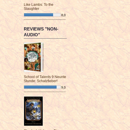
Like Lambs: To the
Slaughter
8,0
¯¯¯¯¯¯¯¯¯¯¯¯¯¯¯¯¯¯¯¯¯¯¯¯
REVIEWS "NON-
AUDIO"
School of Talents 9 Neunte
Stunde: Schatzfieber!
9,0
¯¯¯¯¯¯¯¯¯¯¯¯¯¯¯¯¯¯¯¯¯¯¯¯