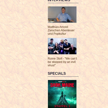
Matthias Arnold:
Zwischen Abenteuer
und Popkultur
Roine Stolt - "We can’t
be stopped by an evil
virus!"
SPECIALS