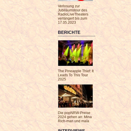
Verlosung zur
Jubiläumstour des
RadioLiveTheaters
verlängert bis zum
17.05.2023
BERICHTE
The Pineapple Thief: It
Leads To This Tour
2025
Die popNRW-Preise
2024 gehen an: Mina
Rich-man und maïa
INTERVIEWS