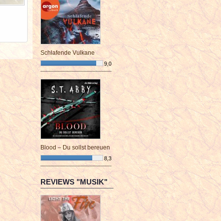
Schlafende Vulkane
9,0
¯¯¯¯¯¯¯¯¯¯¯¯¯¯¯¯¯¯¯¯¯¯¯¯
Blood – Du sollst bereuen
8,3
¯¯¯¯¯¯¯¯¯¯¯¯¯¯¯¯¯¯¯¯¯¯¯¯
REVIEWS "MUSIK"