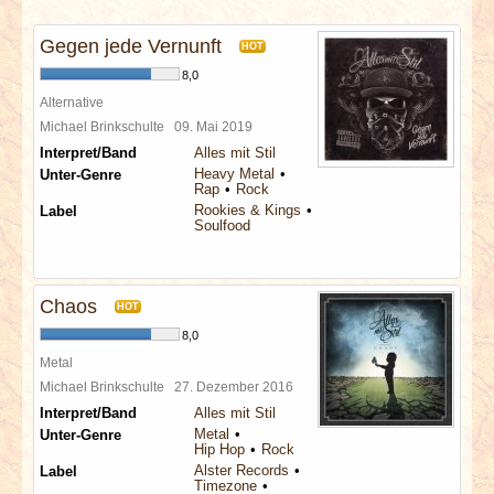
INTERVIEWS
Gegen jede Vernunft
HOT
SPECIALS
8,0
Alternative
REDAKTION
Michael Brinkschulte
09. Mai 2019
Interpret/Band
Alles mit Stil
Heavy Metal
Unter-Genre
LINKS
Rap
Rock
Rookies & Kings
Label
Soulfood
ARCHIV
Chaos
HOT
8,0
Metal
Michael Brinkschulte
27. Dezember 2016
Interpret/Band
Alles mit Stil
Metal
Unter-Genre
Hip Hop
Rock
Alster Records
Label
Timezone