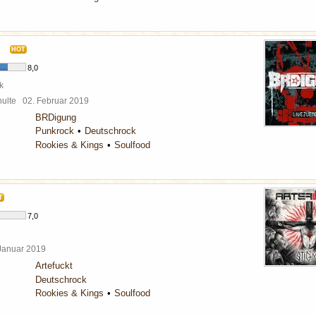
HOT
8,0
k
chulte
02. Februar 2019
BRDigung
Punkrock
Deutschrock
Rookies & Kings
Soulfood
T
7,0
 Januar 2019
Artefuckt
Deutschrock
Rookies & Kings
Soulfood