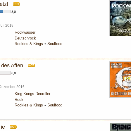
etzt
HOT
8,0
Juli 2018
Rockwasser
Deutschrock
Rookies & Kings
Soulfood
 des Affen
HOT
6,0
 Dezember 2016
King Kongs Deoroller
Rock
Rookies & Kings
Soulfood
ie
HOT