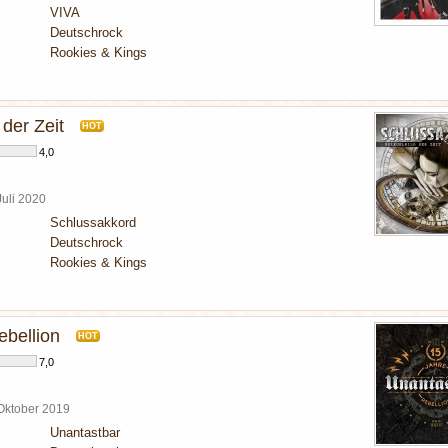
VIVA
Deutschrock
Rookies & Kings
 der Zeit
HOT
4,0
Juli 2020
Schlussakkord
Deutschrock
Rookies & Kings
ebellion
HOT
7,0
 Oktober 2019
Unantastbar