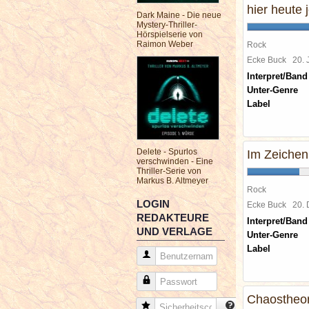
hier heute j
Dark Maine - Die neue
Mystery-Thriller-
Hörspielserie von
Raimon Weber
Rock
Ecke Buck
20. 
Interpret/Band
Unter-Genre
Label
Delete - Spurlos
Im Zeichen
verschwinden - Eine
Thriller-Serie von
Markus B. Altmeyer
Rock
LOGIN
Ecke Buck
20.
REDAKTEURE
Interpret/Band
UND VERLAGE
Unter-Genre
Label
Benutzername
Passwort
Chaostheor
Sicherheitscode