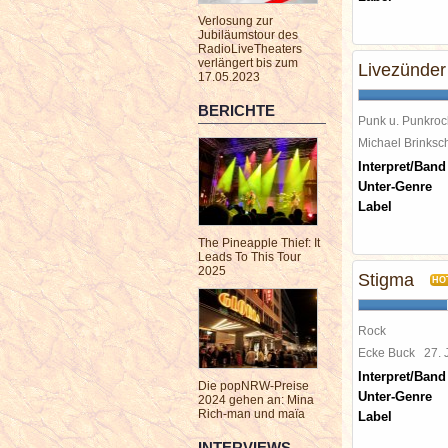
Verlosung zur
Jubiläumstour des
RadioLiveTheaters
verlängert bis zum
Livezünder
17.05.2023
BERICHTE
Punk u. Punkroc
Michael Brinks
Interpret/Band
Unter-Genre
Label
The Pineapple Thief: It
Leads To This Tour
2025
Stigma
HO
Rock
Ecke Buck
27.
Interpret/Band
Die popNRW-Preise
Unter-Genre
2024 gehen an: Mina
Rich-man und maïa
Label
INTERVIEWS