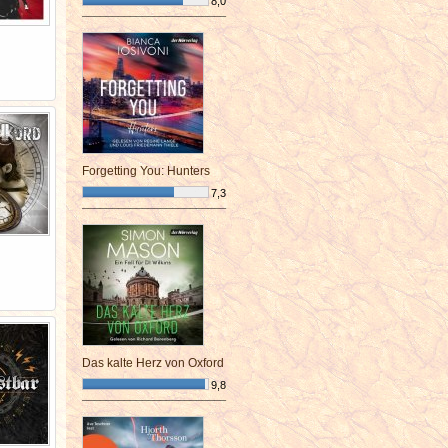
8,0
¯¯¯¯¯¯¯¯¯¯¯¯¯¯¯¯¯¯¯¯¯¯¯¯
Forgetting You: Hunters
7,3
¯¯¯¯¯¯¯¯¯¯¯¯¯¯¯¯¯¯¯¯¯¯¯¯
Das kalte Herz von Oxford
9,8
¯¯¯¯¯¯¯¯¯¯¯¯¯¯¯¯¯¯¯¯¯¯¯¯