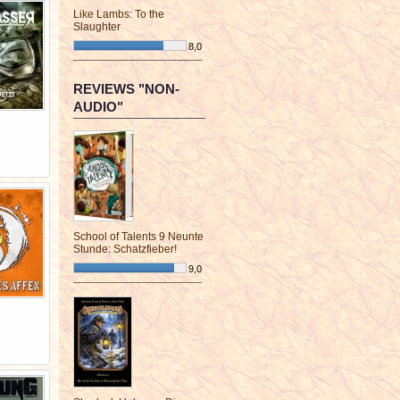
Like Lambs: To the
Slaughter
8,0
¯¯¯¯¯¯¯¯¯¯¯¯¯¯¯¯¯¯¯¯¯¯¯¯
REVIEWS "NON-
AUDIO"
School of Talents 9 Neunte
Stunde: Schatzfieber!
9,0
¯¯¯¯¯¯¯¯¯¯¯¯¯¯¯¯¯¯¯¯¯¯¯¯