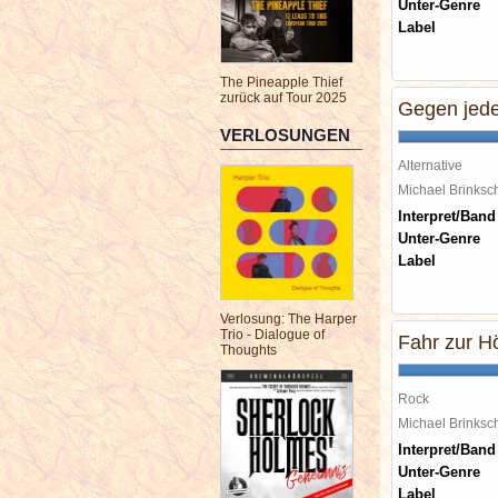
Unter-Genre
Label
The Pineapple Thief
zurück auf Tour 2025
Gegen jede
VERLOSUNGEN
Alternative
Michael Brinks
Interpret/Band
Unter-Genre
Label
Verlosung: The Harper
Trio - Dialogue of
Fahr zur Hö
Thoughts
Rock
Michael Brinks
Interpret/Band
Unter-Genre
Label