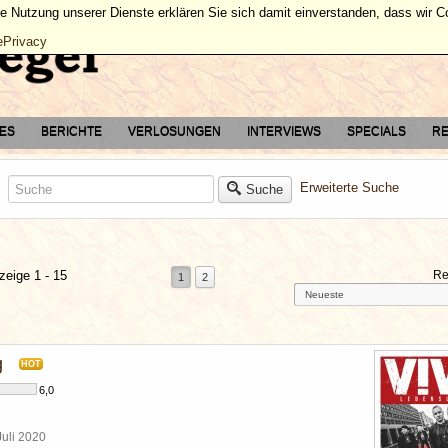
ie Nutzung unserer Dienste erklären Sie sich damit einverstanden, dass wir 
ePrivacy
TES
BERICHTE
VERLOSUNGEN
INTERVIEWS
SPECIALS
RE
Erweiterte Suche
Suche
zeige 1 - 15
Re
1
2
g
HOT
6,0
Juli 2020