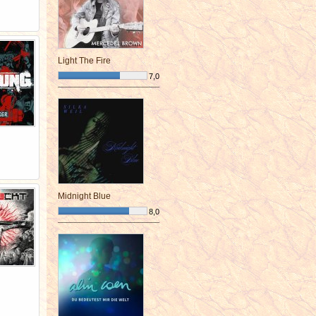
Light The Fire
7,0
¯¯¯¯¯¯¯¯¯¯¯¯¯¯¯¯¯¯¯¯¯¯¯¯
Midnight Blue
8,0
¯¯¯¯¯¯¯¯¯¯¯¯¯¯¯¯¯¯¯¯¯¯¯¯