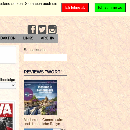
Cookies setzen. Sie haben auch die
Ich lehne ab
Ich stimme zu
DAKTION
LINKS
ARCHIV
Schnellsuche:
REVIEWS "WORT"
ihenfolge
Madame le Commissaire
und die tödliche Rallye