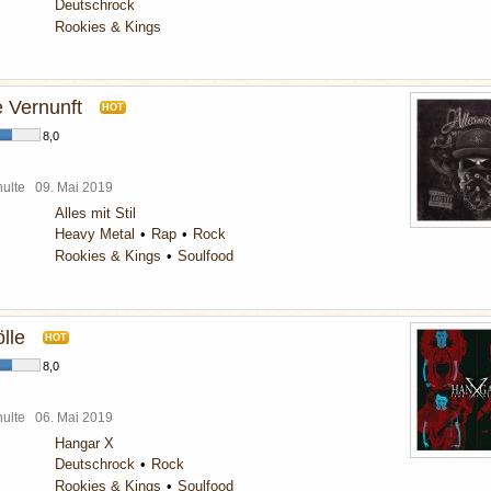
Deutschrock
Rookies & Kings
 Vernunft
HOT
8,0
chulte
09. Mai 2019
Alles mit Stil
Heavy Metal
Rap
Rock
Rookies & Kings
Soulfood
lle
HOT
8,0
chulte
06. Mai 2019
Hangar X
Deutschrock
Rock
Rookies & Kings
Soulfood