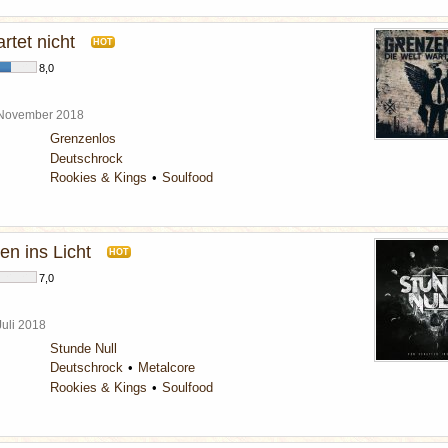
rtet nicht
HOT
8,0
 November 2018
Grenzenlos
Deutschrock
Rookies & Kings
Soulfood
en ins Licht
HOT
7,0
Juli 2018
Stunde Null
Deutschrock
Metalcore
Rookies & Kings
Soulfood