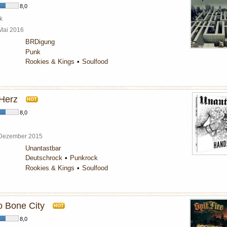
8,0
k
 Mai 2016
BRDigung
Punk
Rookies & Kings
Soulfood
Herz
HOT
8,0
 Dezember 2015
Unantastbar
Deutschrock
Punkrock
Rookies & Kings
Soulfood
 Bone City
HOT
8,0