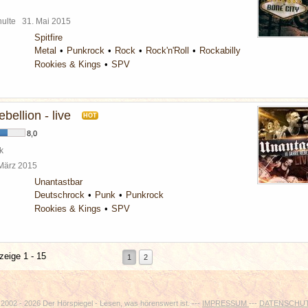
chulte
31. Mai 2015
Spitfire
Metal
Punkrock
Rock
Rock'n'Roll
Rockabilly
Rookies & Kings
SPV
bellion - live
HOT
8,0
k
 März 2015
Unantastbar
Deutschrock
Punk
Punkrock
Rookies & Kings
SPV
zeige 1 - 15
1
2
2002 - 2026 Der Hörspiegel - Lesen, was hörenswert ist. ---
IMPRESSUM
---
DATENSCHU