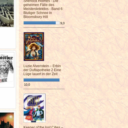
Sherlock Holmes - Die
geheimen Fälle des
Meisterdetektivs - Band 6:
Blutiger Schnee in
Bloomsbury Hill
9,0
¯¯¯¯¯¯¯¯¯¯¯¯¯¯¯¯¯¯¯¯¯¯¯¯
Luzie Alvenstein – Erbin
der Duftapotheke 2 Eine
Lüge lauert in der Zeit
10,0
¯¯¯¯¯¯¯¯¯¯¯¯¯¯¯¯¯¯¯¯¯¯¯¯
Keeper of the lost Cities –