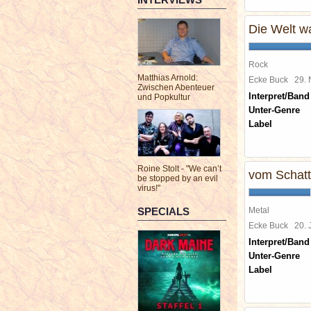
Die Welt wa
Rock
Matthias Arnold:
Ecke Buck
29.
Zwischen Abenteuer
Interpret/Band
und Popkultur
Unter-Genre
Label
Roine Stolt - "We can’t
vom Schatt
be stopped by an evil
virus!"
SPECIALS
Metal
Ecke Buck
20. 
Interpret/Band
Unter-Genre
Label