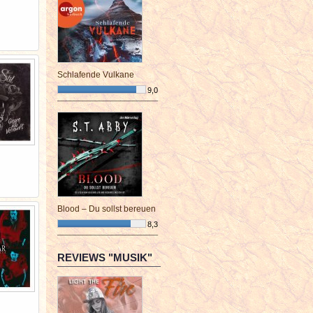
Schlafende Vulkane
9,0
¯¯¯¯¯¯¯¯¯¯¯¯¯¯¯¯¯¯¯¯¯¯¯¯
Blood – Du sollst bereuen
8,3
¯¯¯¯¯¯¯¯¯¯¯¯¯¯¯¯¯¯¯¯¯¯¯¯
REVIEWS "MUSIK"