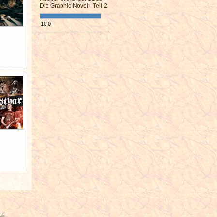
Die Graphic Novel - Teil 2
10,0
¯¯¯¯¯¯¯¯¯¯¯¯¯¯¯¯¯¯¯¯¯¯¯¯
TZ