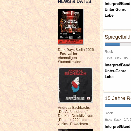
NEWS & DATES
Interpret/Band
Unter-Genre
Label
Spiegelbild
Dark Days Berlin 2026
Rock
- Festival im
ehemaligen
Ecke Buck
05. 
Stummfilmkino
Interpret/Band
Unter-Genre
Label
15 Jahre R
Andreas Eschbachs
„Die Auferstehung“ –
Rock
Die Kult-Detektive von
Ecke Buck
17.
„Die drei ???“ sind
zurück. Erwachsen.
Interpret/Band