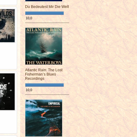
Du Bedeutest Mir Die Welt
10,0
¯¯¯¯¯¯¯¯¯¯¯¯¯¯¯¯¯¯¯¯¯¯¯¯
Atlantic Rain: The Lost
Fisherman’s Blues
Recordings
10,0
¯¯¯¯¯¯¯¯¯¯¯¯¯¯¯¯¯¯¯¯¯¯¯¯