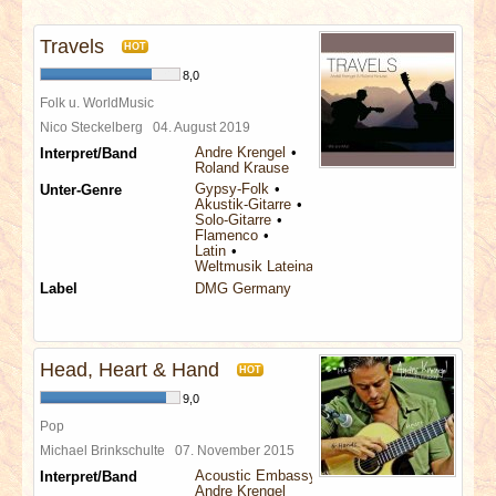
INTERVIEWS
Travels
HOT
SPECIALS
8,0
Folk u. WorldMusic
REDAKTION
Nico Steckelberg
04. August 2019
Andre Krengel
Interpret/Band
Roland Krause
LINKS
Gypsy-Folk
Unter-Genre
Akustik-Gitarre
Solo-Gitarre
Flamenco
ARCHIV
Latin
Weltmusik Lateinamerika
Label
DMG Germany
Head, Heart & Hand
HOT
9,0
Pop
Michael Brinkschulte
07. November 2015
Acoustic Embassy
Interpret/Band
Andre Krengel