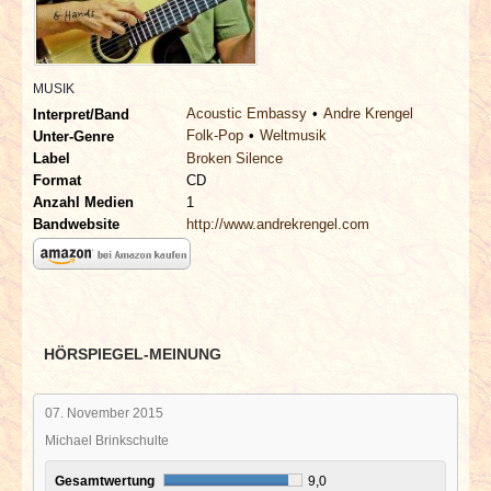
INTERVIEWS
SPECIALS
MUSIK
Acoustic Embassy
Andre Krengel
Interpret/Band
REDAKTION
Folk-Pop
Weltmusik
Unter-Genre
Label
Broken Silence
Format
CD
LINKS
Anzahl Medien
1
Bandwebsite
http://www.andrekrengel.com
ARCHIV
HÖRSPIEGEL-MEINUNG
07. November 2015
Michael Brinkschulte
Gesamtwertung
9,0