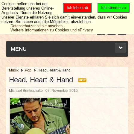
Cookies helfen uns bei der
Ich lehne ab
Ich stimme zu
Bereitstellung unseres Online-
Angebots. Durch die Nutzung
unserer Dienste erklären Sie sich damit einverstanden, dass wir Cookies
setzen. Sie haben auch die Möglichkeit abzulehnen.
Datenschutzrichtlinie ansehen
Weitere Informationen zu Cookies und ePrivacy
MENU
Musik
Pop
Head, Heart & Hand
NEUESTE ARTIKEL
Head, Heart & Hand
HOT
Michael Brinkschulte
07. November 2015
NEWS & DATES
BERICHTE
VERLOSUNGEN