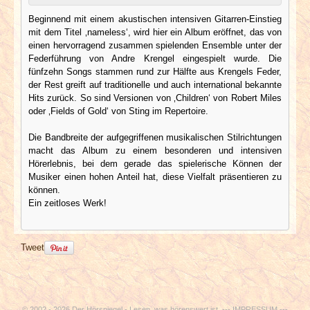
Beginnend mit einem akustischen intensiven Gitarren-Einstieg
mit dem Titel ‚nameless‘, wird hier ein Album eröffnet, das von
einen hervorragend zusammen spielenden Ensemble unter der
Federführung von Andre Krengel eingespielt wurde. Die
fünfzehn Songs stammen rund zur Hälfte aus Krengels Feder,
der Rest greift auf traditionelle und auch international bekannte
Hits zurück. So sind Versionen von ‚Children‘ von Robert Miles
oder ‚Fields of Gold‘ von Sting im Repertoire.
Die Bandbreite der aufgegriffenen musikalischen Stilrichtungen
macht das Album zu einem besonderen und intensiven
Hörerlebnis, bei dem gerade das spielerische Können der
Musiker einen hohen Anteil hat, diese Vielfalt präsentieren zu
können.
Ein zeitloses Werk!
Tweet
© 2002 - 2026 Der Hörspiegel - Lesen, was hörenswert ist. ---
IMPRESSUM
---