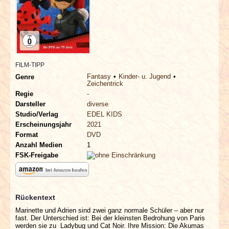
INTERVIEWS
SPECIALS
REDAKTION
FILM-TIPP
Fantasy
Kinder- u. Jugend
Genre
Zeichentrick
LINKS
Regie
-
Darsteller
diverse
ARCHIV
Studio/Verlag
EDEL KIDS
Erscheinungsjahr
2021
Format
DVD
Anzahl Medien
1
FSK-Freigabe
Rückentext
Marinette und Adrien sind zwei ganz normale Schüler – aber nur
fast. Der Unterschied ist: Bei der kleinsten Bedrohung von Paris
werden sie zu Ladybug und Cat Noir. Ihre Mission: Die Akumas