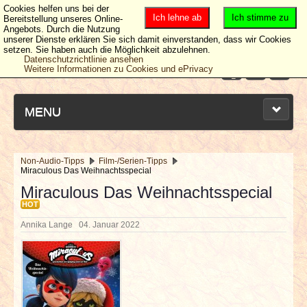
Cookies helfen uns bei der
Ich lehne ab
Ich stimme zu
Bereitstellung unseres Online-
Angebots. Durch die Nutzung
unserer Dienste erklären Sie sich damit einverstanden, dass wir Cookies
setzen. Sie haben auch die Möglichkeit abzulehnen.
Datenschutzrichtlinie ansehen
Weitere Informationen zu Cookies und ePrivacy
MENU
Non-Audio-Tipps
Film-/Serien-Tipps
Miraculous Das Weihnachtsspecial
NEUESTE ARTIKEL
Miraculous Das Weihnachtsspecial
HOT
NEWS & DATES
Annika Lange
04. Januar 2022
BERICHTE
VERLOSUNGEN