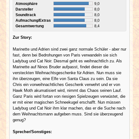
Atmosphäre
9,0
Darsteller
8,0
Soundtrack
8,0
Aufmachung/Extras
8,0
Gesamtwertung
8,4
Zur Story:
Marinette und Adrien sind zwei ganz normale Schüler - aber nur
fast, denn bei Bedrohungen von Paris verwandeln sie sich
Ladybug und Cat Noir. Diesmal geht es weihnachtlich zu. Als
Marinette auf Ninos Bruder aufpasst, findet dieser die
versteckten Weihnachtsgeschenke für Adrien. Nun muss sie
ihn überzeugen, eine Elfe von Santa Claus zu sein. Da sie
Chris ein vorweihnachtliches Geschenk verwehrt und er von
Hawk Moth akumatisiert wird, nimmt das Chaos seinen Lauf.
Ganz Paris wird fortan von riesigen Spielzeugen verwüstet, die
er mit einer magischen Schneekugel erschafft. Nun müssen
Ladybug und Cat Noir ihm klar machen, das er die Suche nach
dem Weihnachtsmann aufgeben muss. Sind sie überzeugend
genug?
Sprecher/Sonstiges: