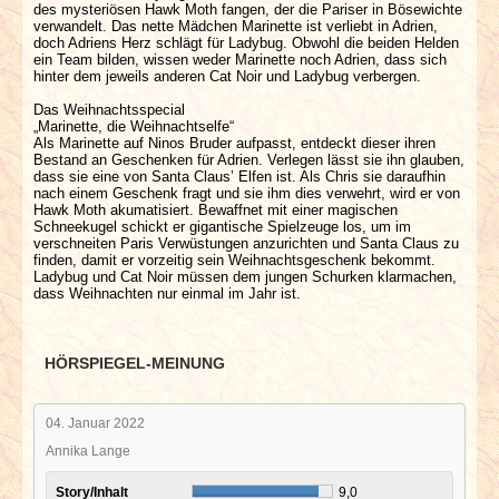
des mysteriösen Hawk Moth fangen, der die Pariser in Bösewichte
verwandelt. Das nette Mädchen Marinette ist verliebt in Adrien,
doch Adriens Herz schlägt für Ladybug. Obwohl die beiden Helden
ein Team bilden, wissen weder Marinette noch Adrien, dass sich
hinter dem jeweils anderen Cat Noir und Ladybug verbergen.
Das Weihnachtsspecial
„Marinette, die Weihnachtselfe“
Als Marinette auf Ninos Bruder aufpasst, entdeckt dieser ihren
Bestand an Geschenken für Adrien. Verlegen lässt sie ihn glauben,
dass sie eine von Santa Claus’ Elfen ist. Als Chris sie daraufhin
nach einem Geschenk fragt und sie ihm dies verwehrt, wird er von
Hawk Moth akumatisiert. Bewaffnet mit einer magischen
Schneekugel schickt er gigantische Spielzeuge los, um im
verschneiten Paris Verwüstungen anzurichten und Santa Claus zu
finden, damit er vorzeitig sein Weihnachtsgeschenk bekommt.
Ladybug und Cat Noir müssen dem jungen Schurken klarmachen,
dass Weihnachten nur einmal im Jahr ist.
HÖRSPIEGEL-MEINUNG
04. Januar 2022
Annika Lange
Story/Inhalt
9,0