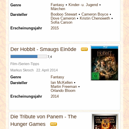
Fantasy
Kinder- u. Jugend
Genre
Märchen
Booboo Stewart
Cameron Boyce
Darsteller
Dove Cameron
Kristin Chenoweth
Sofia Carson
Erscheinungsjahr
2015
Der Hobbit - Smaugs Einöde
HOT
7,4
Film-/Serien-Tipps
Markus Skroch
22. April 2014
Genre
Fantasy
Ian McKellen
Darsteller
Martin Freeman
Orlando Bloom
Erscheinungsjahr
2014
Die Tribute von Panem - The
Hunger Games
HOT