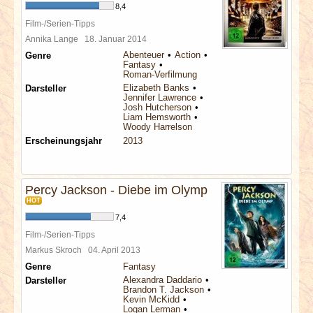
8,4
Film-/Serien-Tipps
Annika Lange
18. Januar 2014
Abenteuer
Action
Genre
Fantasy
Roman-Verfilmung
Elizabeth Banks
Darsteller
Jennifer Lawrence
Josh Hutcherson
Liam Hemsworth
Woody Harrelson
Erscheinungsjahr
2013
Percy Jackson - Diebe im Olymp
HOT
7,4
Film-/Serien-Tipps
Markus Skroch
04. April 2013
Genre
Fantasy
Alexandra Daddario
Darsteller
Brandon T. Jackson
Kevin McKidd
Logan Lerman