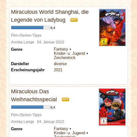
INTERVIEWS
Miraculous World Shanghai, die
SPECIALS
Legende von Ladybug
HOT
8,4
REDAKTION
Film-/Serien-Tipps
Annika Lange
04. Januar 2022
Fantasy
Genre
LINKS
Kinder- u. Jugend
Zeichentrick
Darsteller
diverse
ARCHIV
Erscheinungsjahr
2021
Miraculous Das
Weihnachtsspecial
HOT
8,4
Film-/Serien-Tipps
Annika Lange
04. Januar 2022
Fantasy
Genre
Kinder- u. Jugend