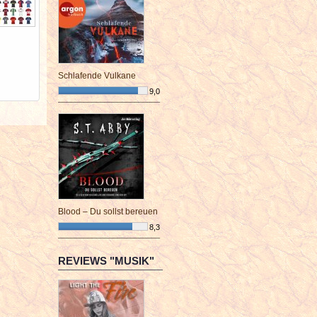
Schlafende Vulkane
9,0
¯¯¯¯¯¯¯¯¯¯¯¯¯¯¯¯¯¯¯¯¯¯¯¯
Blood – Du sollst bereuen
8,3
¯¯¯¯¯¯¯¯¯¯¯¯¯¯¯¯¯¯¯¯¯¯¯¯
REVIEWS "MUSIK"