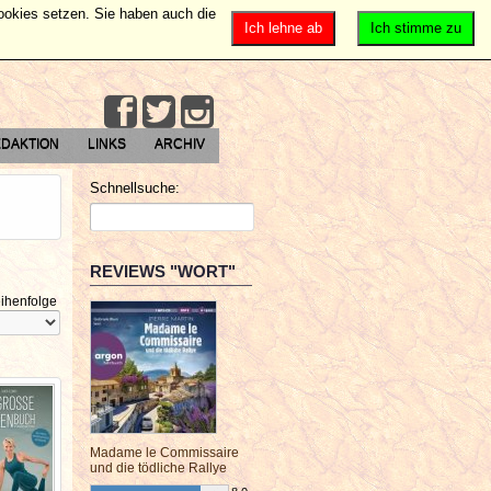
Cookies setzen. Sie haben auch die
Ich lehne ab
Ich stimme zu
DAKTION
LINKS
ARCHIV
Schnellsuche:
REVIEWS "WORT"
ihenfolge
Madame le Commissaire
und die tödliche Rallye