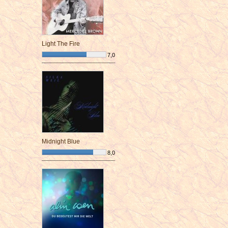
Light The Fire
7,0
¯¯¯¯¯¯¯¯¯¯¯¯¯¯¯¯¯¯¯¯¯¯¯¯
Midnight Blue
8,0
¯¯¯¯¯¯¯¯¯¯¯¯¯¯¯¯¯¯¯¯¯¯¯¯