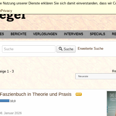
ie Nutzung unserer Dienste erklären Sie sich damit einverstanden, dass wir 
ePrivacy
TES
BERICHTE
VERLOSUNGEN
INTERVIEWS
SPECIALS
RE
Erweiterte Suche
Suche
eige 1 - 3
Re
Faszienbuch in Theorie und Praxis
HOT
10,0
08. Januar 2026