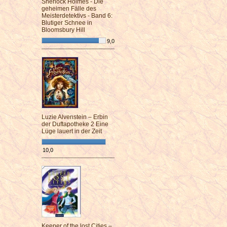
Sherlock Holmes - Die
geheimen Fälle des
Meisterdetektivs - Band 6:
Blutiger Schnee in
Bloomsbury Hill
9,0
¯¯¯¯¯¯¯¯¯¯¯¯¯¯¯¯¯¯¯¯¯¯¯¯
Luzie Alvenstein – Erbin
der Duftapotheke 2 Eine
Lüge lauert in der Zeit
10,0
¯¯¯¯¯¯¯¯¯¯¯¯¯¯¯¯¯¯¯¯¯¯¯¯
Keeper of the lost Cities –