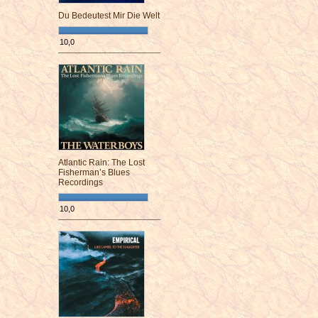
Du Bedeutest Mir Die Welt
10,0
¯¯¯¯¯¯¯¯¯¯¯¯¯¯¯¯¯¯¯¯¯¯¯¯
Atlantic Rain: The Lost
Fisherman’s Blues
Recordings
10,0
¯¯¯¯¯¯¯¯¯¯¯¯¯¯¯¯¯¯¯¯¯¯¯¯