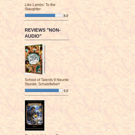
Like Lambs: To the
Slaughter
8,0
¯¯¯¯¯¯¯¯¯¯¯¯¯¯¯¯¯¯¯¯¯¯¯¯
REVIEWS "NON-
AUDIO"
School of Talents 9 Neunte
Stunde: Schatzfieber!
9,0
¯¯¯¯¯¯¯¯¯¯¯¯¯¯¯¯¯¯¯¯¯¯¯¯