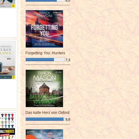
8,0
¯¯¯¯¯¯¯¯¯¯¯¯¯¯¯¯¯¯¯¯¯¯¯¯
Forgetting You: Hunters
7,3
¯¯¯¯¯¯¯¯¯¯¯¯¯¯¯¯¯¯¯¯¯¯¯¯
Das kalte Herz von Oxford
9,8
¯¯¯¯¯¯¯¯¯¯¯¯¯¯¯¯¯¯¯¯¯¯¯¯