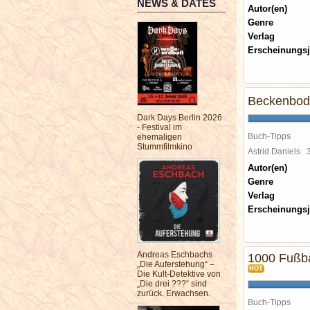
NEWS & DATES
Autor(en)
Genre
Verlag
Erscheinungsj
Beckenbod
Dark Days Berlin 2026
- Festival im
Buch-Tipps
ehemaligen
Stummfilmkino
Astrid Daniels
Autor(en)
Genre
Verlag
Erscheinungsj
Andreas Eschbachs
1000 Fußbal
„Die Auferstehung“ –
HOT
Die Kult-Detektive von
„Die drei ???“ sind
zurück. Erwachsen.
Buch-Tipps