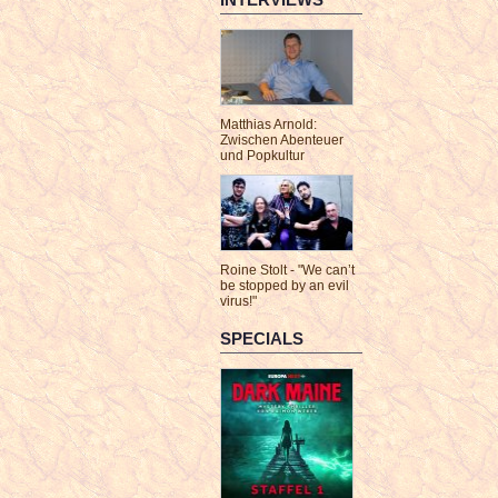
Matthias Arnold:
Zwischen Abenteuer
und Popkultur
Roine Stolt - "We can’t
be stopped by an evil
virus!"
SPECIALS