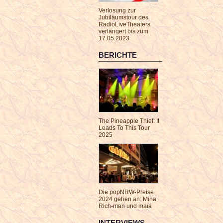
Verlosung zur
Jubiläumstour des
RadioLiveTheaters
verlängert bis zum
17.05.2023
BERICHTE
The Pineapple Thief: It
Leads To This Tour
2025
Die popNRW-Preise
2024 gehen an: Mina
Rich-man und maïa
INTERVIEWS